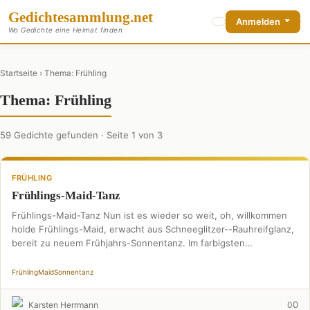
Gedichte
sammlung
.net
Anmelden
Wo Gedichte eine Heimat finden
Startseite
› Thema: Frühling
Thema: Frühling
59 Gedichte gefunden · Seite 1 von 3
FRÜHLING
Frühlings-Maid-Tanz
Frühlings-Maid-Tanz Nun ist es wieder so weit, oh, willkommen
holde Frühlings-Maid, erwacht aus Schneeglitzer--Rauhreifglanz,
bereit zu neuem Frühjahrs-Sonnentanz. Im farbigsten
Blumenkleidertraum, wandelnd-magisch, durch Zeit und …
Frühling
Maid
Sonnentanz
0
Karsten Herrmann
0