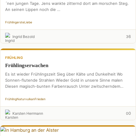
´nen jungen Tage. Jens wankte zitternd dort am morschen Steg.
An seinen Lippen noch die …
Frühling
erste
Liebe
6
Ingrid Bezold
3
FRÜHLING
Frühlingserwachen
Es ist wieder Frühlingszeit Sieg über Kälte und Dunkelheit Wo
Sonnen-flutende Strahlen Wieder Gold in unsere Sinne malen
Diesen magisch-bunten Farbenrausch Unter zwitscherndem
Gefieder-Plausch Oh, …
Frühling
Naturvulkan
Frieden
0
Karsten Herrmann
0