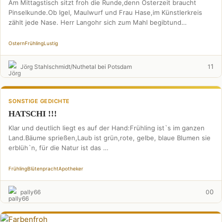
Am Mittagstisch sitzt froh die Runde,denn Osterzeit braucht
Pinselkunde.Ob Igel, Maulwurf und Frau Hase,im Künstlerkreis
zählt jede Nase. Herr Langohr sich zum Mahl begibtund
schwuppdiwupp …
Ostern
Frühling
Lustig
1
Jörg Stahlschmidt/Nuthetal bei Potsdam
1
SONSTIGE GEDICHTE
HATSCHI !!!
Klar und deutlich liegt es auf der Hand:Frühling ist`s im ganzen
Land.Bäume sprießen,Laub ist grün,rote, gelbe, blaue Blumen sie
erblüh`n, für die Natur ist das …
Frühling
Blütenpracht
Apotheker
0
pally66
0