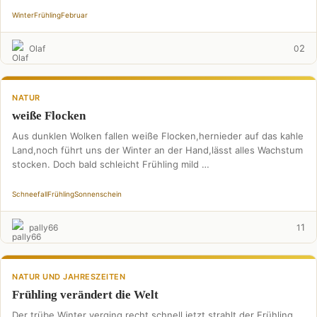
Winter
Frühling
Februar
2
Olaf
0
NATUR
weiße Flocken
Aus dunklen Wolken fallen weiße Flocken,hernieder auf das kahle
Land,noch führt uns der Winter an der Hand,lässt alles Wachstum
stocken. Doch bald schleicht Frühling mild …
Schneefall
Frühling
Sonnenschein
1
pally66
1
NATUR UND JAHRESZEITEN
Frühling verändert die Welt
Der trübe Winter verging recht schnell,jetzt strahlt der Frühling