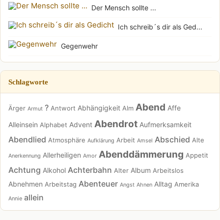
Der Mensch sollte ...
Ich schreib´s dir als Ged...
Gegenwehr
Schlagworte
Abend
?
Abhängigkeit
Affe
Ärger
Antwort
Alm
Armut
Abendrot
Alleinsein
Advent
Aufmerksamkeit
Alphabet
Abendlied
Abschied
Atmosphäre
Arbeit
Alte
Aufklärung
Amsel
Abenddämmerung
Allerheiligen
Appetit
Anerkennung
Amor
Achtung
Achterbahn
Alkohol
Album
Alter
Arbeitslos
Abenteuer
Abnehmen
Alltag
Arbeitstag
Amerika
Angst
Ahnen
allein
Annie