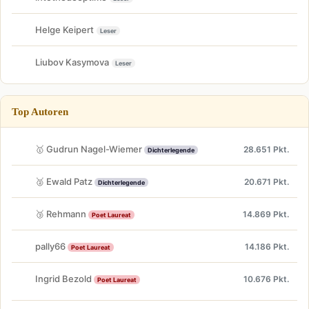
Helge Keipert
Leser
Liubov Kasymova
Leser
Top Autoren
🥇 Gudrun Nagel-Wiemer
28.651 Pkt.
Dichterlegende
🥈 Ewald Patz
20.671 Pkt.
Dichterlegende
🥉 Rehmann
14.869 Pkt.
Poet Laureat
pally66
14.186 Pkt.
Poet Laureat
Ingrid Bezold
10.676 Pkt.
Poet Laureat