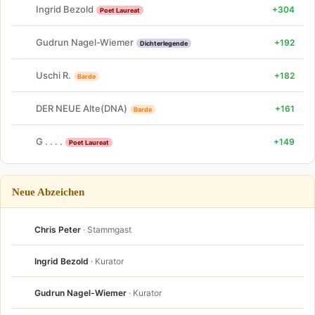
Ingrid Bezold
+304
Poet Laureat
Gudrun Nagel-Wiemer
+192
Dichterlegende
Uschi R.
+182
Barde
DER NEUE Alte(DNA)
+161
Barde
G . . . .
+149
Poet Laureat
Neue Abzeichen
Chris Peter
· Stammgast
Ingrid Bezold
· Kurator
Gudrun Nagel-Wiemer
· Kurator