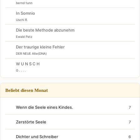
bernd tunn
In Somnio
Uschi R.
Die beste Methode abzunehm
Ewald Patz
Der traurige kleine Fehler
DER NEUE Alte(DNA)
W U N S C H
G . . . .
Beliebt diesen Monat
Wenn die Seele eines Kindes.
7
Zerstörte Seele
7
Dichter und Schreiber
6