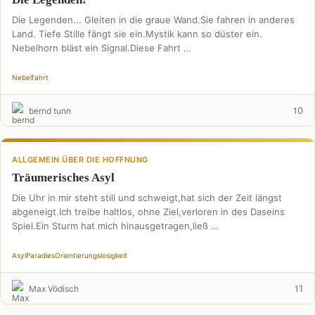
Die Legenden... Gleiten in die graue Wand.Sie fahren in anderes
Land. Tiefe Stille fängt sie ein.Mystik kann so düster ein.
Nebelhorn bläst ein Signal.Diese Fahrt …
Nebelfahrt
0
bernd tunn
1
ALLGEMEIN ÜBER DIE HOFFNUNG
Träumerisches Asyl
Die Uhr in mir steht still und schweigt,hat sich der Zeit längst
abgeneigt.Ich treibe haltlos, ohne Ziel,verloren in des Daseins
Spiel.Ein Sturm hat mich hinausgetragen,ließ …
Asyl
Paradies
Orientierungslosigkeit
1
Max Vödisch
1