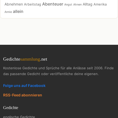
Abenteuer
Abnehmen
Alltag
Arbeitstag
Amerika
Angst
Ahnen
allein
Annie
Gedichte
sammlung
.net
Kostenlose Gedichte und Sprüche für alle Anlässe seit 2006. Finde
das passende Gedicht oder veröffentliche deine eigenen.
Folge uns auf Facebook
RSS-Feed abonnieren
Gedichte
englische Gedichte