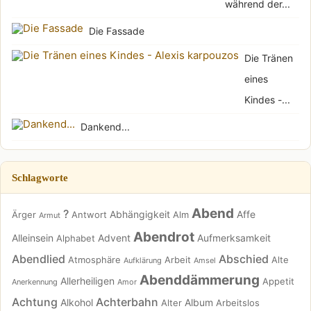
während der...
Die Fassade
Die Tränen
eines
Kindes -...
Dankend...
Schlagworte
Abend
?
Abhängigkeit
Affe
Ärger
Antwort
Alm
Armut
Abendrot
Alleinsein
Advent
Aufmerksamkeit
Alphabet
Abendlied
Abschied
Atmosphäre
Arbeit
Alte
Aufklärung
Amsel
Abenddämmerung
Allerheiligen
Appetit
Anerkennung
Amor
Achtung
Achterbahn
Alkohol
Album
Alter
Arbeitslos