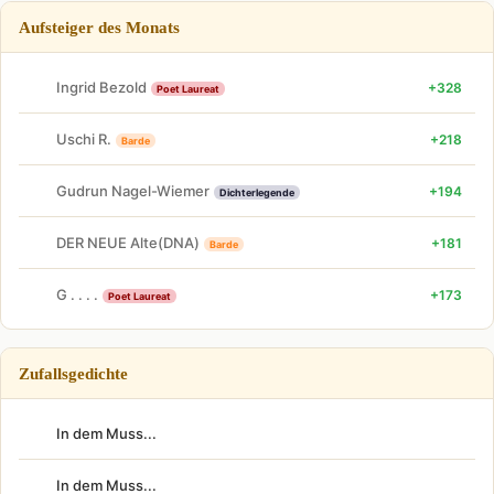
Aufsteiger des Monats
Ingrid Bezold
+328
Poet Laureat
Uschi R.
+218
Barde
Gudrun Nagel-Wiemer
+194
Dichterlegende
DER NEUE Alte(DNA)
+181
Barde
G . . . .
+173
Poet Laureat
Zufallsgedichte
In dem Muss...
In dem Muss...