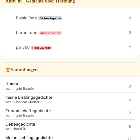
Aktiv in · Gedichte über Hoffnung
Ewald Patz
2
Dichterlegende
bernd tunn
2
Meisterdichter
pally66
1
Poet Laureat
Sammlungen
Humor
8
von Ingrid Bezold
meine Lieblingsgedichte
4
von Susanne Krieber
Freundschaftsgedichte
7
von Ingrid Bezold
Liebesgedichte
6
von Uschi R.
Meine Lieblingsgedichte
11