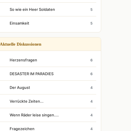
So wie ein Heer Soldaten
5
Einsamkeit
5
Aktuelle Diskussionen
Herzensfragen
6
DESASTER IM PARADIES
6
Der August
4
Verrückte Zeiten...
4
Wenn Räder leise singen....
4
Fragezeichen
4