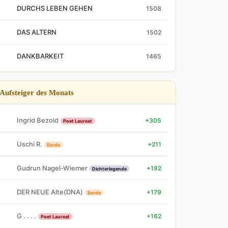
DURCHS LEBEN GEHEN
1508
DAS ALTERN
1502
DANKBARKEIT
1465
Aufsteiger des Monats
Ingrid Bezold
+305
Poet Laureat
Uschi R.
+211
Barde
Gudrun Nagel-Wiemer
+192
Dichterlegende
DER NEUE Alte(DNA)
+179
Barde
G . . . .
+162
Poet Laureat