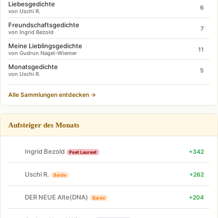
Liebesgedichte
6
von Uschi R.
Freundschaftsgedichte
7
von Ingrid Bezold
Meine Lieblingsgedichte
11
von Gudrun Nagel-Wiemer
Monatsgedichte
5
von Uschi R.
Alle Sammlungen entdecken →
Aufsteiger des Monats
Ingrid Bezold
+342
Poet Laureat
Uschi R.
+262
Barde
DER NEUE Alte(DNA)
+204
Barde