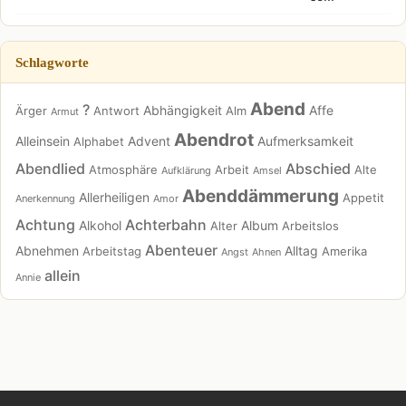
Schlagworte
Abend
?
Abhängigkeit
Affe
Ärger
Antwort
Alm
Armut
Abendrot
Alleinsein
Advent
Aufmerksamkeit
Alphabet
Abendlied
Abschied
Atmosphäre
Arbeit
Alte
Aufklärung
Amsel
Abenddämmerung
Allerheiligen
Appetit
Anerkennung
Amor
Achtung
Achterbahn
Alkohol
Album
Alter
Arbeitslos
Abenteuer
Abnehmen
Alltag
Arbeitstag
Amerika
Angst
Ahnen
allein
Annie