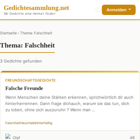
Gedichte
sammlung
.net
Anmelden
Wo Gedichte eine Heimat finden
Startseite
› Thema: Falschheit
Thema: Falschheit
3 Gedichte gefunden
FREUNDSCHAFTSGEDICHTE
Falsche Freunde
Wenn Menschen deine Stärken erkennen, sprichwörtlich dir auch
hinterherrennen. Dann frage dichauch, warum sie das tun, dich
zu loben, ohne sich auszuruhn ? Wenn man …
Falschheit
Heuchelei
hinterhältig
6
Olaf
4