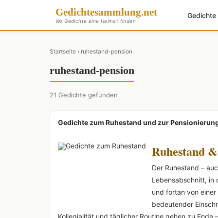
Gedichte
sammlung
.net
Gedicht
Wo Gedichte eine Heimat finden
Startseite
› ruhestand-pension
ruhestand-pension
21 Gedichte gefunden
Gedichte zum Ruhestand und zur Pensionierun
Ruhestand &
Der Ruhestand – auc
Lebensabschnitt, in
und fortan von einer
bedeutender Einschn
Kollegialität und täglicher Routine gehen zu Ende –