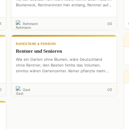
Blumeneck, Rentnerinnen hier entlang, Rentner auf
die Lederbank, …
1
0
Rehmann
0
RUHESTAND & PENSION
Rentner und Senioren
Wie ein Garten ohne Blumen, wäre Deutschland
ohne Rentner, den Beeten fehlte das Volumen,
sinnlos wären Gartencenter. Keiner pflanzte mehr
Gemüse, niemand würde fleißig misten, …
0
0
Gast
0