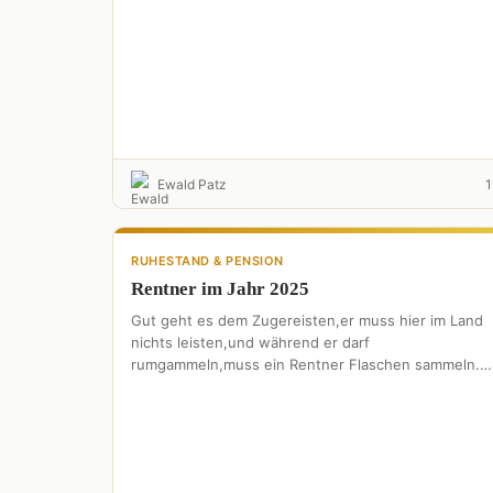
Ewald Patz
1
RUHESTAND & PENSION
Rentner im Jahr 2025
Gut geht es dem Zugereisten,er muss hier im Land
nichts leisten,und während er darf
rumgammeln,muss ein Rentner Flaschen sammeln.
Kein Geld und auch kein Sparvertrag,die …