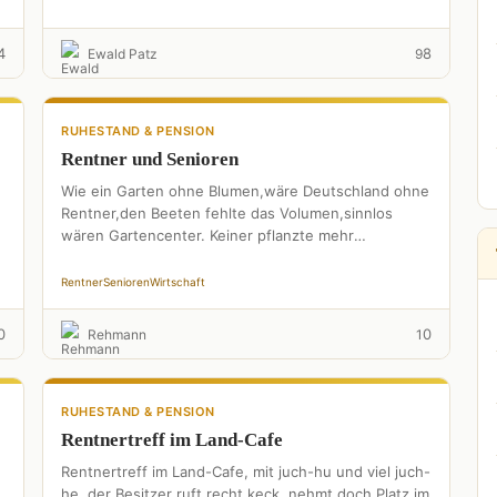
müssen her;Der …
4
8
Ewald Patz
9
RUHESTAND & PENSION
Rentner und Senioren
Wie ein Garten ohne Blumen,wäre Deutschland ohne
Rentner,den Beeten fehlte das Volumen,sinnlos
wären Gartencenter. Keiner pflanzte mehr
Gemüse,niemand würde fleißig misten,jedes Feld
wär eine Wiese,gäbe …
Rentner
Senioren
Wirtschaft
0
0
Rehmann
1
RUHESTAND & PENSION
Rentnertreff im Land-Cafe
Rentnertreff im Land-Cafe, mit juch-hu und viel juch-
he, der Besitzer ruft recht keck, nehmt doch Platz im