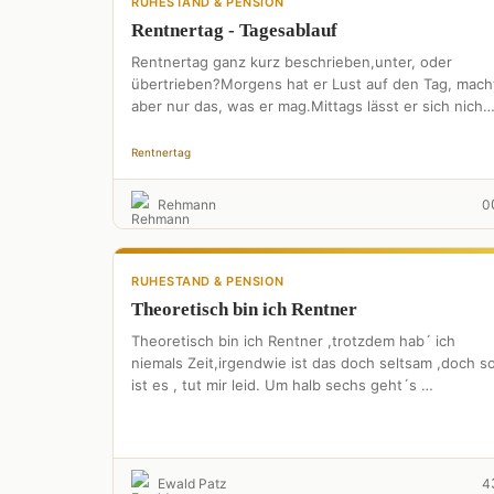
RUHESTAND & PENSION
Rentnertag - Tagesablauf
Rentnertag ganz kurz beschrieben,unter, oder
übertrieben?Morgens hat er Lust auf den Tag, mach
aber nur das, was er mag.Mittags lässt er sich nicht
stressen,und geht …
Rentnertag
Rehmann
0
RUHESTAND & PENSION
Theoretisch bin ich Rentner
Theoretisch bin ich Rentner ,trotzdem hab´ ich
niemals Zeit,irgendwie ist das doch seltsam ,doch s
ist es , tut mir leid. Um halb sechs geht´s …
Ewald Patz
4