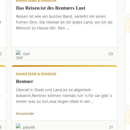
RUHESTAND & PENSION
Das Reisen ist des Rentners Lust
Reisen ist wie ein buntes Band, verleiht mir einen
t
frohen Sinn. Die Heimat ist mir jedes Land, wo ich als
Mensch zu Hause bin. Den …
0
3
Olaf
2
RUHESTAND & PENSION
Rentner
Überall in Stadt und Land,ist es allgemein
o
bekannt,Rentner können niemals ruh`n,für sie gibt`s
immer was zu tun,was liegen blieb in der
Vergangenheit,endlich ist dafür nun …
Ruheständler
3
1
pally66
2