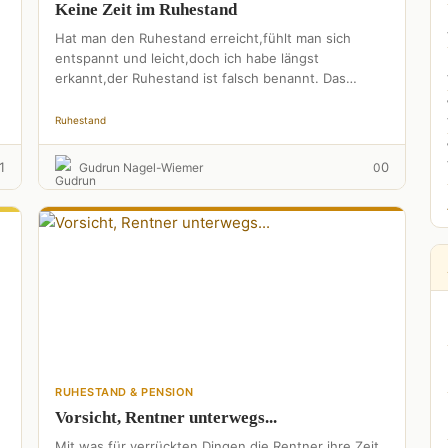
Keine Zeit im Ruhestand
Hat man den Ruhestand erreicht,fühlt man sich
entspannt und leicht,doch ich habe längst
erkannt,der Ruhestand ist falsch benannt. Das
Rentner Leben ist schon schwer,man läuft …
Ruhestand
1
0
Gudrun Nagel-Wiemer
0
RUHESTAND & PENSION
Vorsicht, Rentner unterwegs...
Mit was für verrückten Dingen,die Rentner ihre Zeit