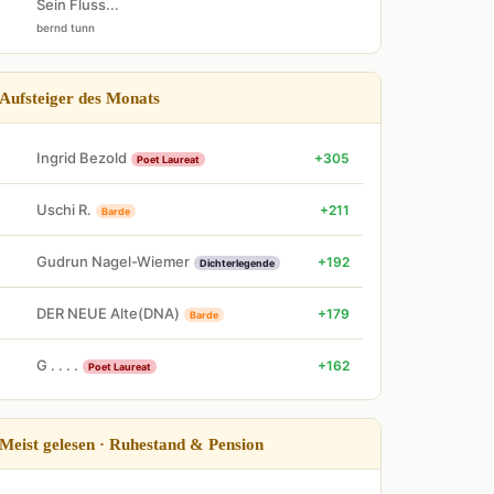
Sein Fluss...
bernd tunn
Aufsteiger des Monats
Ingrid Bezold
+305
Poet Laureat
Uschi R.
+211
Barde
Gudrun Nagel-Wiemer
+192
Dichterlegende
DER NEUE Alte(DNA)
+179
Barde
G . . . .
+162
Poet Laureat
Meist gelesen · Ruhestand & Pension