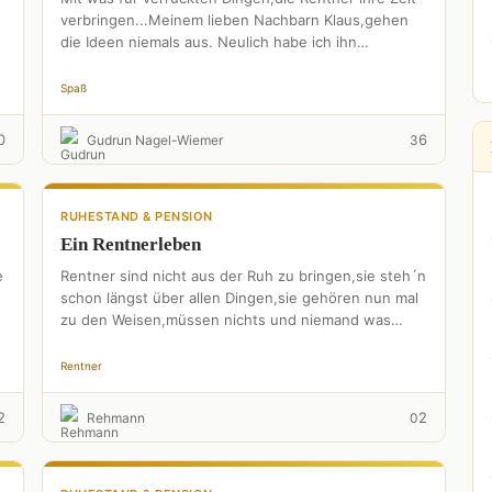
verbringen...Meinem lieben Nachbarn Klaus,gehen
die Ideen niemals aus. Neulich habe ich ihn
gesehen...Er blieb an einem Auto …
Spaß
0
6
Gudrun Nagel-Wiemer
3
RUHESTAND & PENSION
Ein Rentnerleben
e
Rentner sind nicht aus der Ruh zu bringen,sie steh´n
schon längst über allen Dingen,sie gehören nun mal
zu den Weisen,müssen nichts und niemand was
beweisen.Gemächlich …
Rentner
2
2
Rehmann
0