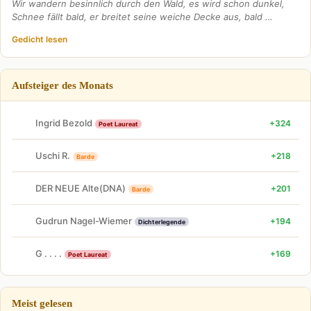
Wir wandern besinnlich durch den Wald, es wird schon dunkel,
Schnee fällt bald, er breitet seine weiche Decke aus, bald …
Gedicht lesen
Aufsteiger des Monats
Ingrid Bezold
+324
Poet Laureat
Uschi R.
+218
Barde
DER NEUE Alte(DNA)
+201
Barde
Gudrun Nagel-Wiemer
+194
Dichterlegende
G . . . .
+169
Poet Laureat
Meist gelesen