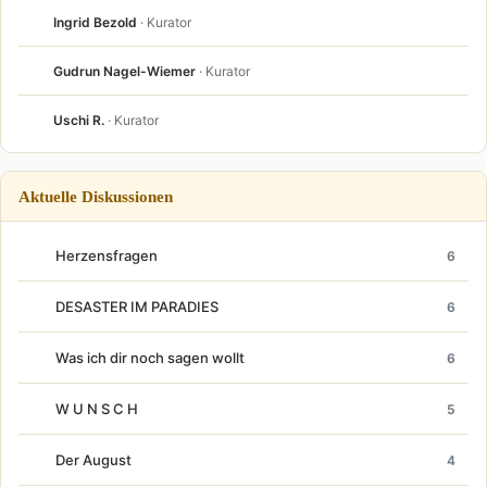
Ingrid Bezold
· Kurator
Gudrun Nagel-Wiemer
· Kurator
Uschi R.
· Kurator
Aktuelle Diskussionen
Herzensfragen
6
DESASTER IM PARADIES
6
Was ich dir noch sagen wollt
6
W U N S C H
5
Der August
4