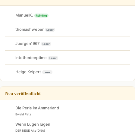
ManuelK.
Reimling
thomashweber
Leser
Juergen1967
Leser
intothedeeptime
Leser
Helge Keipert
Leser
Neu veröffentlicht
Die Perle im Ammerland
Ewald Patz
Wenn Lügen lügen
DER NEUE Alte(DNA)