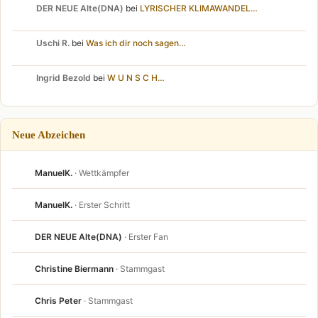
DER NEUE Alte(DNA)
bei
LYRISCHER KLIMAWANDEL…
Uschi R.
bei
Was ich dir noch sagen…
Ingrid Bezold
bei
W U N S C H…
Neue Abzeichen
ManuelK.
· Wettkämpfer
ManuelK.
· Erster Schritt
DER NEUE Alte(DNA)
· Erster Fan
Christine Biermann
· Stammgast
Chris Peter
· Stammgast