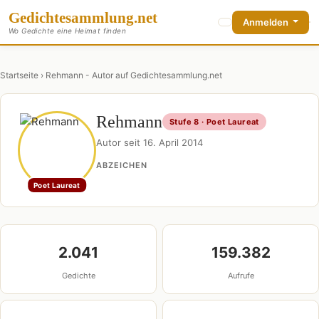
Gedichte
sammlung
.net
Anmelden
Wo Gedichte eine Heimat finden
Startseite
› Rehmann - Autor auf Gedichtesammlung.net
Rehmann
Stufe 8 · Poet Laureat
Autor seit 16. April 2014
ABZEICHEN
Poet Laureat
2.041
159.382
Gedichte
Aufrufe