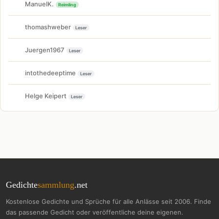
ManuelK.
Reimling
thomashweber
Leser
Juergen1967
Leser
intothedeeptime
Leser
Helge Keipert
Leser
Gedichte
sammlung
.net
Kostenlose Gedichte und Sprüche für alle Anlässe seit 2006. Finde
das passende Gedicht oder veröffentliche deine eigenen.