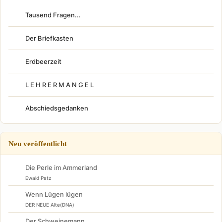
Tausend Fragen...
Der Briefkasten
Erdbeerzeit
L E H R E R M A N G E L
Abschiedsgedanken
Neu veröffentlicht
Die Perle im Ammerland
Ewald Patz
Wenn Lügen lügen
DER NEUE Alte(DNA)
Der Schweinemann