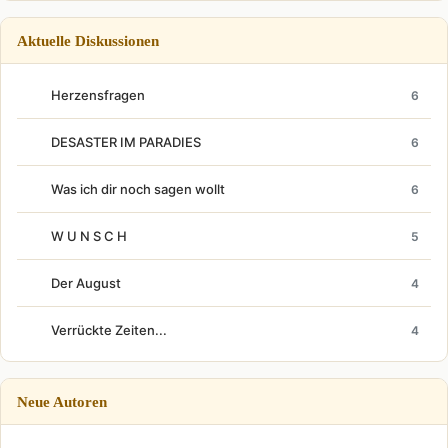
Aktuelle Diskussionen
Herzensfragen
6
DESASTER IM PARADIES
6
Was ich dir noch sagen wollt
6
W U N S C H
5
Der August
4
Verrückte Zeiten...
4
Neue Autoren