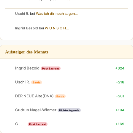
Uschi R.
bei
Was ich dir noch sagen…
Ingrid Bezold
bei
W U N S C H…
Aufsteiger des Monats
Ingrid Bezold
+324
Poet Laureat
Uschi R.
+218
Barde
DER NEUE Alte(DNA)
+201
Barde
Gudrun Nagel-Wiemer
+194
Dichterlegende
G . . . .
+169
Poet Laureat