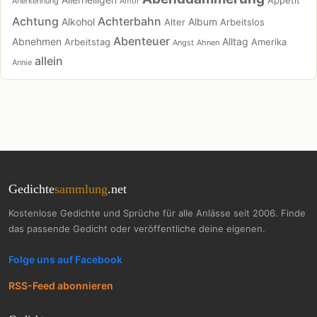
Anerkennung
Amor
Achtung
Achterbahn
Alkohol
Album
Alter
Arbeitslos
Abenteuer
Abnehmen
Alltag
Arbeitstag
Amerika
Angst
Ahnen
allein
Annie
Gedichte
sammlung
.net
Kostenlose Gedichte und Sprüche für alle Anlässe seit 2006. Finde
das passende Gedicht oder veröffentliche deine eigenen.
Folge uns auf Facebook
RSS-Feed abonnieren