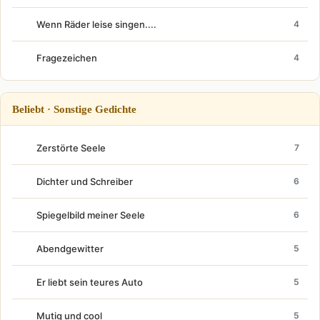
Wenn Räder leise singen....
4
Fragezeichen
4
Beliebt · Sonstige Gedichte
Zerstörte Seele
7
Dichter und Schreiber
6
Spiegelbild meiner Seele
6
Abendgewitter
5
Er liebt sein teures Auto
5
Mutig und cool
5