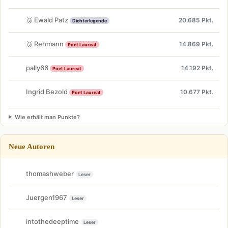
🥈 Ewald Patz
20.685 Pkt.
Dichterlegende
🥉 Rehmann
14.869 Pkt.
Poet Laureat
pally66
14.192 Pkt.
Poet Laureat
Ingrid Bezold
10.677 Pkt.
Poet Laureat
Wie erhält man Punkte?
Neue Autoren
thomashweber
Leser
Juergen1967
Leser
intothedeeptime
Leser