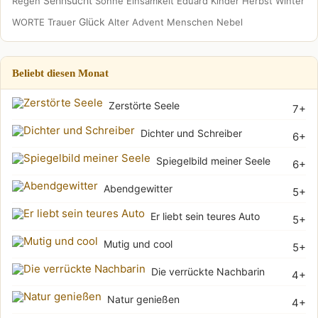
Sehnsucht
Regen
Sonne
Einsamkeit
Eduard
Kinder
Herbst
Winter
Glück
WORTE
Trauer
Alter
Advent
Menschen
Nebel
Beliebt diesen Monat
Zerstörte Seele
7+
Dichter und Schreiber
6+
Spiegelbild meiner Seele
6+
Abendgewitter
5+
Er liebt sein teures Auto
5+
Mutig und cool
5+
Die verrückte Nachbarin
4+
Natur genießen
4+