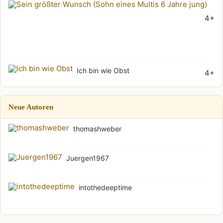
Sei
4+
grö
Wu
(Soh
Ich bin wie Obst
4+
Neue Autoren
thomashweber
Juergen1967
intothedeeptime