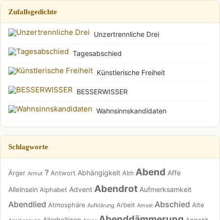
Zufallsgedichte
Unzertrennliche Drei
Tagesabschied
Künstlerische Freiheit
BESSERWISSER
Wahnsinnskandidaten
Schlagworte
Abend
?
Abhängigkeit
Affe
Ärger
Antwort
Alm
Armut
Abendrot
Alleinsein
Advent
Aufmerksamkeit
Alphabet
Abendlied
Abschied
Atmosphäre
Arbeit
Alte
Aufklärung
Amsel
Abenddämmerung
Allerheiligen
Appetit