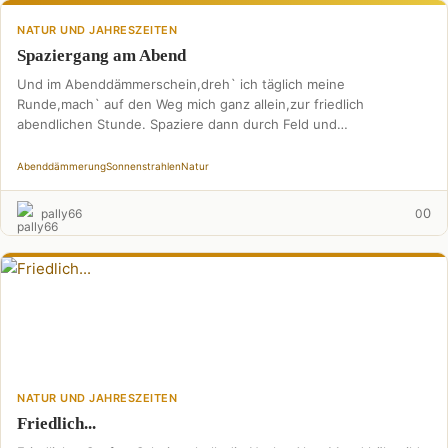
NATUR UND JAHRESZEITEN
Spaziergang am Abend
Und im Abenddämmerschein,dreh` ich täglich meine
Runde,mach` auf den Weg mich ganz allein,zur friedlich
abendlichen Stunde. Spaziere dann durch Feld und
Flur,entspannt sind die Gedanken,genieß` …
Abenddämmerung
Sonnenstrahlen
Natur
0
pally66
0
NATUR UND JAHRESZEITEN
Friedlich...