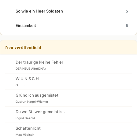
So wie ein Heer Soldaten
5
Einsamkeit
5
Neu veröffentlicht
Der traurige kleine Fehler
DER NEUE Alte(DNA)
W U N S C H
G . . . .
Gründlich ausgemistet
Gudrun Nagel-Wiemer
Du weißt, wer gemeint ist.
Ingrid Bezold
Schattenlicht
Max Vödisch