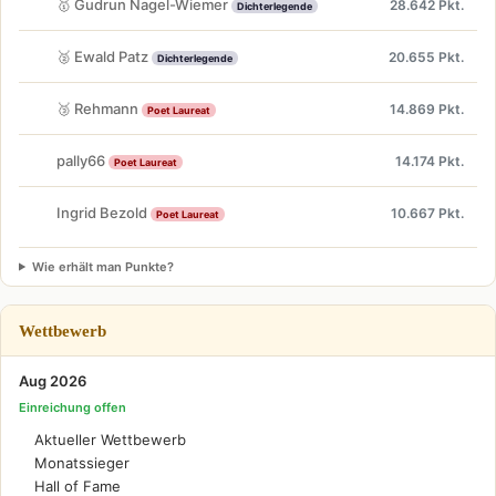
🥇 Gudrun Nagel-Wiemer
28.642 Pkt.
Dichterlegende
🥈 Ewald Patz
20.655 Pkt.
Dichterlegende
🥉 Rehmann
14.869 Pkt.
Poet Laureat
pally66
14.174 Pkt.
Poet Laureat
Ingrid Bezold
10.667 Pkt.
Poet Laureat
Wie erhält man Punkte?
Wettbewerb
Aug 2026
Einreichung offen
Aktueller Wettbewerb
Monatssieger
Hall of Fame