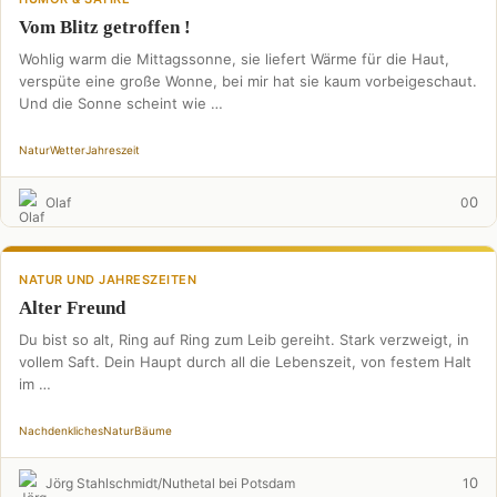
Vom Blitz getroffen !
Wohlig warm die Mittagssonne, sie liefert Wärme für die Haut,
verspüte eine große Wonne, bei mir hat sie kaum vorbeigeschaut.
Und die Sonne scheint wie …
Natur
Wetter
Jahreszeit
0
Olaf
0
NATUR UND JAHRESZEITEN
Alter Freund
Du bist so alt, Ring auf Ring zum Leib gereiht. Stark verzweigt, in
vollem Saft. Dein Haupt durch all die Lebenszeit, von festem Halt
im …
Nachdenkliches
Natur
Bäume
0
Jörg Stahlschmidt/Nuthetal bei Potsdam
1