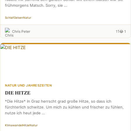
frühmorgens Matsch. Sorry, sie …
Schlaf
Gelsen
Natur
1
Chris Peter
1
😂 1
NATUR UND JAHRESZEITEN
DIE HITZE
*Die Hitze* In Graz herrscht grad große Hitze, so dass ich
fürchterlich schwitze. Um mich zu kühlen und frischer zu fühlen,
nutze ich heut jede …
Klimawandel
Hitze
Natur