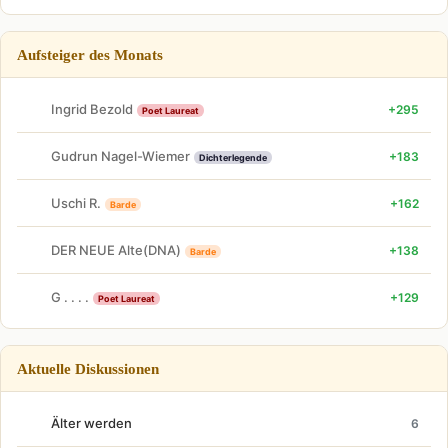
Aufsteiger des Monats
Ingrid Bezold
+295
Poet Laureat
Gudrun Nagel-Wiemer
+183
Dichterlegende
Uschi R.
+162
Barde
DER NEUE Alte(DNA)
+138
Barde
G . . . .
+129
Poet Laureat
Aktuelle Diskussionen
Älter werden
6