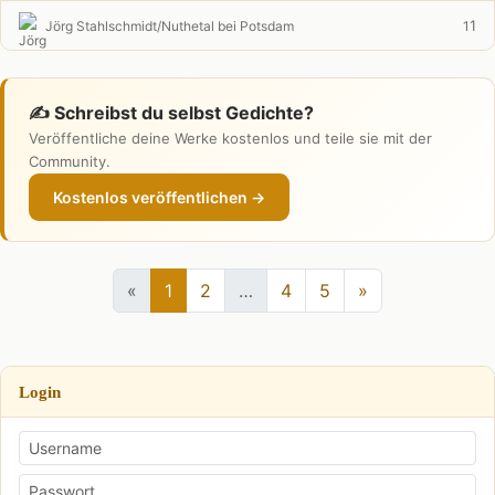
1
Jörg Stahlschmidt/Nuthetal bei Potsdam
1
✍️ Schreibst du selbst Gedichte?
Veröffentliche deine Werke kostenlos und teile sie mit der
Community.
Kostenlos veröffentlichen →
«
1
2
…
4
5
»
Login