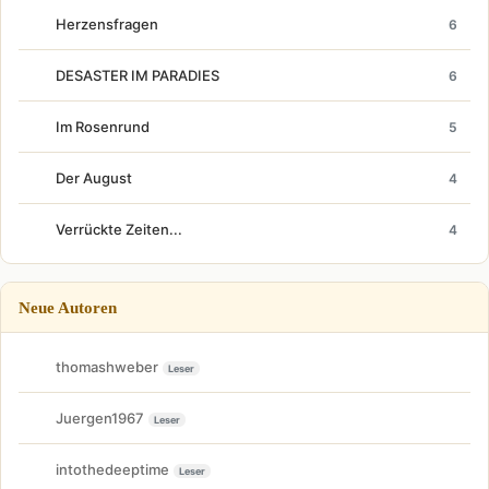
Herzensfragen
6
DESASTER IM PARADIES
6
Im Rosenrund
5
Der August
4
Verrückte Zeiten...
4
Neue Autoren
thomashweber
Leser
Juergen1967
Leser
intothedeeptime
Leser