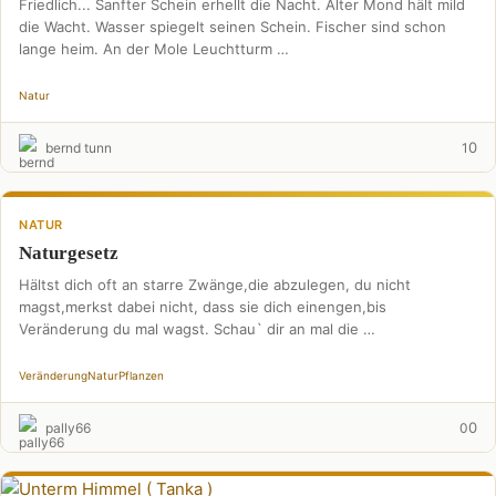
Friedlich... Sanfter Schein erhellt die Nacht. Alter Mond hält mild
die Wacht. Wasser spiegelt seinen Schein. Fischer sind schon
lange heim. An der Mole Leuchtturm …
Natur
0
bernd tunn
1
NATUR
Naturgesetz
Hältst dich oft an starre Zwänge,die abzulegen, du nicht
magst,merkst dabei nicht, dass sie dich einengen,bis
Veränderung du mal wagst. Schau` dir an mal die …
Veränderung
Natur
Pflanzen
0
pally66
0