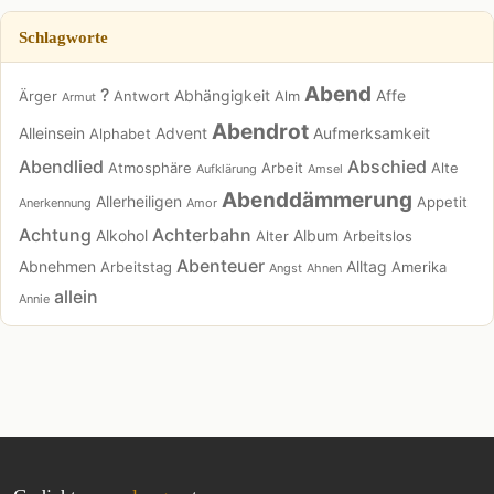
Schlagworte
Abend
?
Abhängigkeit
Affe
Ärger
Antwort
Alm
Armut
Abendrot
Alleinsein
Advent
Aufmerksamkeit
Alphabet
Abendlied
Abschied
Atmosphäre
Arbeit
Alte
Aufklärung
Amsel
Abenddämmerung
Allerheiligen
Appetit
Anerkennung
Amor
Achtung
Achterbahn
Alkohol
Album
Alter
Arbeitslos
Abenteuer
Abnehmen
Alltag
Arbeitstag
Amerika
Angst
Ahnen
allein
Annie