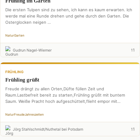
Frühling im Garten
Die ersten Tulpen sind zu sehen, ich kann es kaum erwarten. Ich
werde mal eine Runde drehen und gehe durch den Garten. Die
Osterglocken neigen …
Natur
Garten
1
Gudrun Nagel-Wiemer
1
FRÜHLING
Frühling grüßt
Freude drängt zu allen Orten,Düfte füllen Zeit und
Raum.Lastbefreit bereit zu starten,Frühling grüßt mit buntem
Saum. Weiße Pracht hoch aufgeschüttelt,flieht empor mit
Sonnenkraft.Feld und Tal …
Natur
Freude
Jahreszeiten
1
Jörg Stahlschmidt/Nuthetal bei Potsdam
1