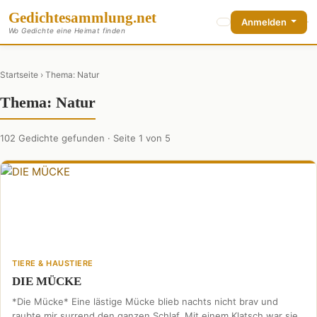
Gedichte
sammlung
.net
Anmelden
Wo Gedichte eine Heimat finden
Startseite
› Thema: Natur
Thema: Natur
102 Gedichte gefunden · Seite 1 von 5
TIERE & HAUSTIERE
DIE MÜCKE
*Die Mücke* Eine lästige Mücke blieb nachts nicht brav und
raubte mir surrend den ganzen Schlaf. Mit einem Klatsch war sie