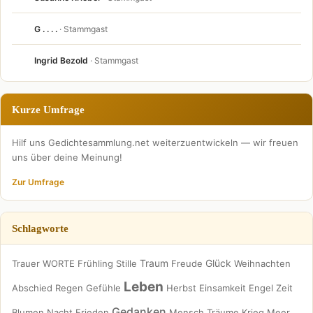
G . . . .
· Stammgast
Ingrid Bezold
· Stammgast
Kurze Umfrage
Hilf uns Gedichtesammlung.net weiterzuentwickeln — wir freuen
uns über deine Meinung!
Zur Umfrage
Schlagworte
Traum
Glück
Trauer
WORTE
Frühling
Stille
Freude
Weihnachten
Leben
Abschied
Regen
Gefühle
Herbst
Einsamkeit
Engel
Zeit
Gedanken
Blumen
Nacht
Frieden
Mensch
Träume
Krieg
Meer