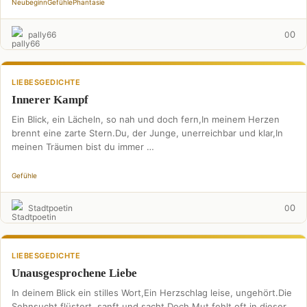
Neubeginn
Gefühle
Phantasie
0
pally66
0
LIEBESGEDICHTE
Innerer Kampf
Ein Blick, ein Lächeln, so nah und doch fern,In meinem Herzen
brennt eine zarte Stern.Du, der Junge, unerreichbar und klar,In
meinen Träumen bist du immer …
Gefühle
0
Stadtpoetin
0
LIEBESGEDICHTE
Unausgesprochene Liebe
In deinem Blick ein stilles Wort,Ein Herzschlag leise, ungehört.Die
Sehnsucht flüstert, sanft und sacht,Doch Mut fehlt oft in dieser