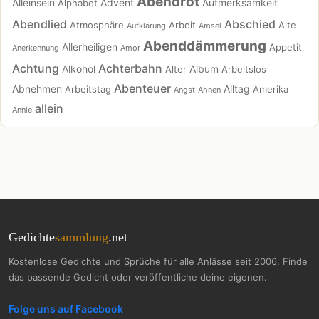
Abendrot
Alleinsein
Advent
Aufmerksamkeit
Alphabet
Abendlied
Abschied
Atmosphäre
Arbeit
Alte
Aufklärung
Amsel
Abenddämmerung
Allerheiligen
Appetit
Anerkennung
Amor
Achtung
Achterbahn
Alkohol
Album
Alter
Arbeitslos
Abenteuer
Abnehmen
Alltag
Arbeitstag
Amerika
Angst
Ahnen
allein
Annie
Gedichte
sammlung
.net
Kostenlose Gedichte und Sprüche für alle Anlässe seit 2006. Finde
das passende Gedicht oder veröffentliche deine eigenen.
Folge uns auf Facebook