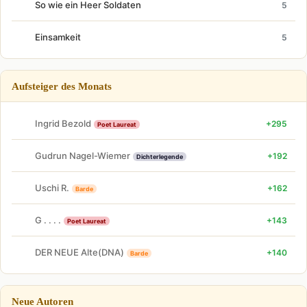
So wie ein Heer Soldaten
5
Einsamkeit
5
Aufsteiger des Monats
Ingrid Bezold
+295
Poet Laureat
Gudrun Nagel-Wiemer
+192
Dichterlegende
Uschi R.
+162
Barde
G . . . .
+143
Poet Laureat
DER NEUE Alte(DNA)
+140
Barde
Neue Autoren