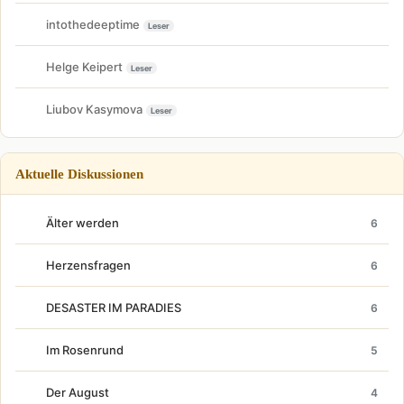
intothedeeptime
Leser
Helge Keipert
Leser
Liubov Kasymova
Leser
Aktuelle Diskussionen
Älter werden
6
Herzensfragen
6
DESASTER IM PARADIES
6
Im Rosenrund
5
Der August
4