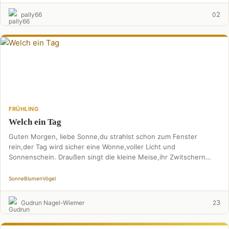
2
pally66
0
FRÜHLING
Welch ein Tag
Guten Morgen, liebe Sonne,du strahlst schon zum Fenster
rein,der Tag wird sicher eine Wonne,voller Licht und
Sonnenschein. Draußen singt die kleine Meise,ihr Zwitschern
hört man …
Sonne
Blumen
Vögel
3
Gudrun Nagel-Wiemer
2