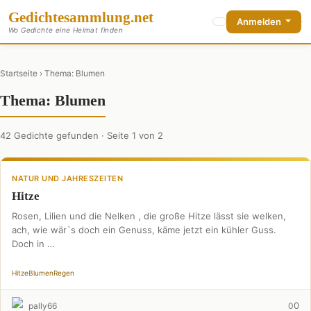
Gedichte
sammlung
.net
Anmelden
Wo Gedichte eine Heimat finden
Startseite
› Thema: Blumen
Thema: Blumen
42 Gedichte gefunden · Seite 1 von 2
NATUR UND JAHRESZEITEN
Hitze
Rosen, Lilien und die Nelken , die große Hitze lässt sie welken,
ach, wie wär`s doch ein Genuss, käme jetzt ein kühler Guss.
Doch in …
Hitze
Blumen
Regen
0
pally66
0