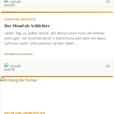
0
pally66
0
SONSTIGE GEDICHTE
Der Mond als Schlichter
Jeden Tag, zu später Stund`,der Mond schon hoch am Himmel
steht,geh` ich nochmal durch`s Gartenrund,weil dann ein laues
Lüftchen weht. Und zwischen all den vielen …
Mond
Blumen
schlichten
0
pally66
0
NATUR UND JAHRESZEITEN