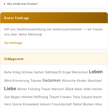
Wie erhält man Punkte?
Kurze Umfrage
Hilf uns Gedichtesammlung.net weiterzuentwickeln — wir freuen
uns über deine Meinung!
Zur Umfrage
Schlagworte
Leben
Sehnsucht
Ruhe
Krieg
Schnee
Garten
Engel
Menschen
Gedanken
Wind
Erinnerung
Träume
Wünsche
Kinder
Abschied
Liebe
Glück
Winter
Frühling
Trauer
Mensch
Meer
Stille
Herbst
Hoffnung
Traum
Zeit
Regen
Himmel
Frieden
Tiere
Eduard
Nacht
Natur
Herz
Sonne
Einsamkeit
Advent
Freundschaft
Blumen
Alter