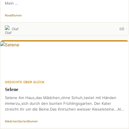
Mein …
Rose
Blumen
0
Olaf
0
GEDICHTE ÜBER GLÜCK
Selene
Selene Am Haus,das Mädchen,ohne Schuh,tastet mit Händen
immerzu,sich durch den bunten Frühlingsgarten. Der Kater
streicht ihr um die Beine.Das Knirschen weisser Kieselsteine...Als
würde alles auf …
Mädchen
Garten
Blumen