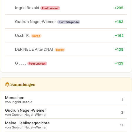
Ingrid Bezold
+295
Poet Laureat
Gudrun Nagel-Wiemer
+183
Dichterlegende
Uschi R.
+162
Barde
DER NEUE Alte(DNA)
+138
Barde
G . . . .
+129
Poet Laureat
Sammlungen
Menschen
1
von Ingrid Bezold
Gudrun Nagel-Wiemer
3
von Gudrun Nagel-Wiemer
Meine Lieblingsgedichte
11
von Gudrun Nagel-Wiemer