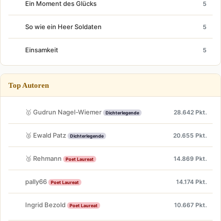
Ein Moment des Glücks
5
So wie ein Heer Soldaten
5
Einsamkeit
5
Top Autoren
🥇 Gudrun Nagel-Wiemer
28.642 Pkt.
Dichterlegende
🥈 Ewald Patz
20.655 Pkt.
Dichterlegende
🥉 Rehmann
14.869 Pkt.
Poet Laureat
pally66
14.174 Pkt.
Poet Laureat
Ingrid Bezold
10.667 Pkt.
Poet Laureat