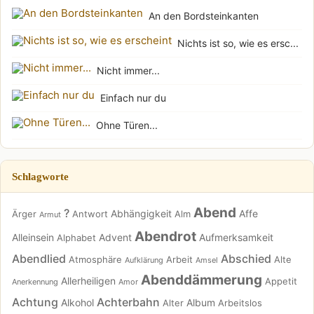
An den Bordsteinkanten
Nichts ist so, wie es ersc...
Nicht immer...
Einfach nur du
Ohne Türen...
Schlagworte
Abend
?
Abhängigkeit
Affe
Ärger
Antwort
Alm
Armut
Abendrot
Alleinsein
Advent
Aufmerksamkeit
Alphabet
Abendlied
Abschied
Atmosphäre
Arbeit
Alte
Aufklärung
Amsel
Abenddämmerung
Allerheiligen
Appetit
Anerkennung
Amor
Achtung
Achterbahn
Alkohol
Album
Alter
Arbeitslos