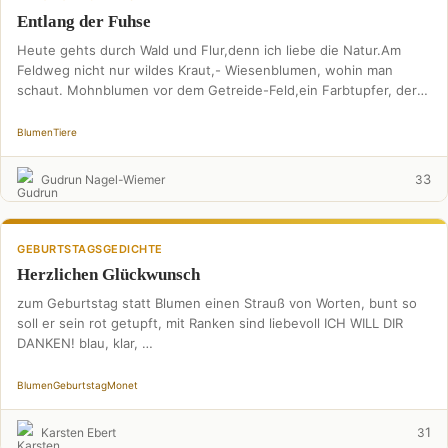
Entlang der Fuhse
Heute gehts durch Wald und Flur,denn ich liebe die Natur.Am
Feldweg nicht nur wildes Kraut,- Wiesenblumen, wohin man
schaut. Mohnblumen vor dem Getreide-Feld,ein Farbtupfer, der
…
Blumen
Tiere
3
Gudrun Nagel-Wiemer
3
GEBURTSTAGSGEDICHTE
Herzlichen Glückwunsch
zum Geburtstag statt Blumen einen Strauß von Worten, bunt so
soll er sein rot getupft, mit Ranken sind liebevoll ICH WILL DIR
DANKEN! blau, klar, …
Blumen
Geburtstag
Monet
1
Karsten Ebert
3