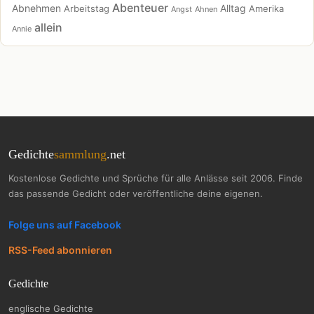
Abenteuer
Abnehmen
Alltag
Arbeitstag
Amerika
Angst
Ahnen
allein
Annie
Gedichte
sammlung
.net
Kostenlose Gedichte und Sprüche für alle Anlässe seit 2006. Finde
das passende Gedicht oder veröffentliche deine eigenen.
Folge uns auf Facebook
RSS-Feed abonnieren
Gedichte
englische Gedichte