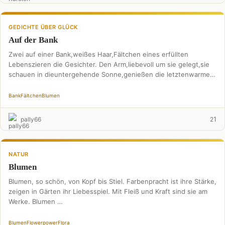
GEDICHTE ÜBER GLÜCK
Auf der Bank
Zwei auf einer Bank,weißes Haar,Fältchen eines erfüllten
Lebenszieren die Gesichter. Den Arm,liebevoll um sie gelegt,sie
schauen in dieuntergehende Sonne,genießen die letztenwarmen
Sonnenstrahlen,manchmal sehen sie sich …
Bank
Fältchen
Blumen
1
pally66
2
NATUR
Blumen
Blumen, so schön, von Kopf bis Stiel. Farbenpracht ist ihre Stärke,
zeigen in Gärten ihr Liebesspiel. Mit Fleiß und Kraft sind sie am
Werke. Blumen …
Blumen
Flowerpower
Flora