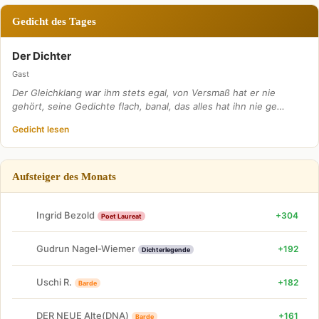
Gedicht des Tages
Der Dichter
Gast
Der Gleichklang war ihm stets egal, von Versmaß hat er nie
gehört, seine Gedichte flach, banal, das alles hat ihn nie ge…
Gedicht lesen
Aufsteiger des Monats
Ingrid Bezold
+304
Poet Laureat
Gudrun Nagel-Wiemer
+192
Dichterlegende
Uschi R.
+182
Barde
DER NEUE Alte(DNA)
+161
Barde