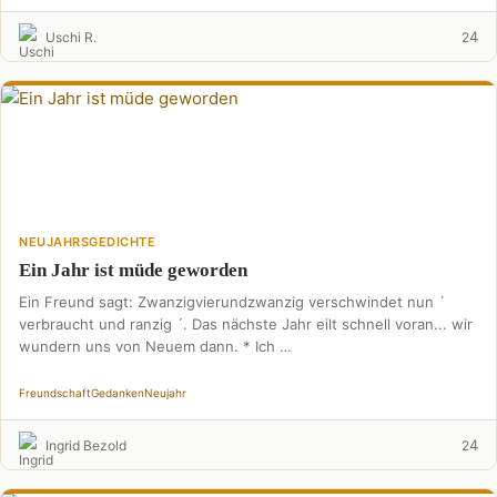
4
Uschi R.
2
NEUJAHRSGEDICHTE
Ein Jahr ist müde geworden
Ein Freund sagt: Zwanzigvierundzwanzig verschwindet nun ´
verbraucht und ranzig ´. Das nächste Jahr eilt schnell voran... wir
wundern uns von Neuem dann. * Ich …
Freundschaft
Gedanken
Neujahr
4
Ingrid Bezold
2