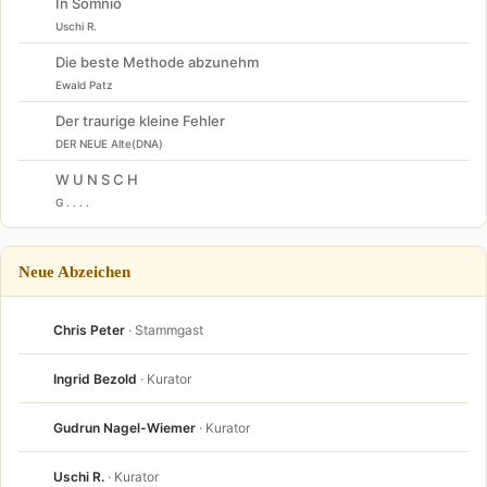
In Somnio
Uschi R.
Die beste Methode abzunehm
Ewald Patz
Der traurige kleine Fehler
DER NEUE Alte(DNA)
W U N S C H
G . . . .
Neue Abzeichen
Chris Peter
· Stammgast
Ingrid Bezold
· Kurator
Gudrun Nagel-Wiemer
· Kurator
Uschi R.
· Kurator