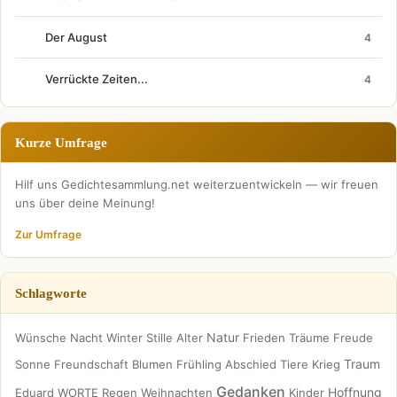
Der August
4
Verrückte Zeiten...
4
Kurze Umfrage
Hilf uns Gedichtesammlung.net weiterzuentwickeln — wir freuen
uns über deine Meinung!
Zur Umfrage
Schlagworte
Natur
Wünsche
Nacht
Winter
Stille
Alter
Frieden
Träume
Freude
Traum
Sonne
Freundschaft
Blumen
Frühling
Abschied
Tiere
Krieg
Gedanken
Hoffnung
Eduard
WORTE
Regen
Weihnachten
Kinder