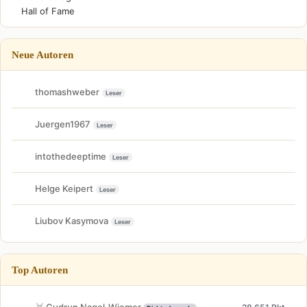
Hall of Fame
Neue Autoren
thomashweber
Leser
Juergen1967
Leser
intothedeeptime
Leser
Helge Keipert
Leser
Liubov Kasymova
Leser
Top Autoren
🥇 Gudrun Nagel-Wiemer