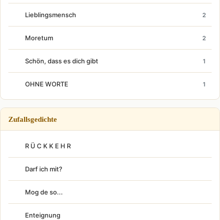
Lieblingsmensch
2
Moretum
2
Schön, dass es dich gibt
1
OHNE WORTE
1
Zufallsgedichte
R Ü C K K E H R
Darf ich mit?
Mog de so...
Enteignung