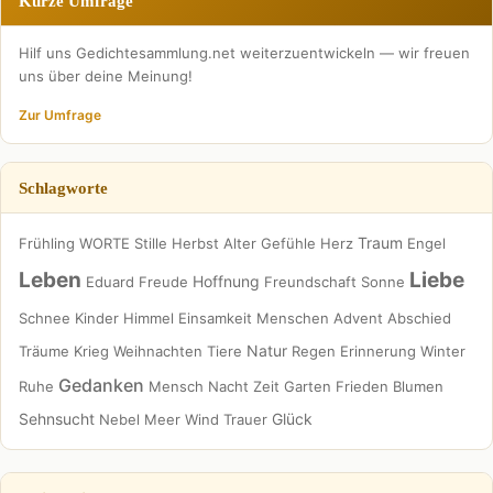
Kurze Umfrage
Hilf uns Gedichtesammlung.net weiterzuentwickeln — wir freuen
uns über deine Meinung!
Zur Umfrage
Schlagworte
Traum
Frühling
WORTE
Stille
Herbst
Alter
Gefühle
Herz
Engel
Leben
Liebe
Hoffnung
Eduard
Freude
Freundschaft
Sonne
Schnee
Kinder
Himmel
Einsamkeit
Menschen
Advent
Abschied
Natur
Träume
Krieg
Weihnachten
Tiere
Regen
Erinnerung
Winter
Gedanken
Ruhe
Mensch
Nacht
Zeit
Garten
Frieden
Blumen
Sehnsucht
Glück
Nebel
Meer
Wind
Trauer