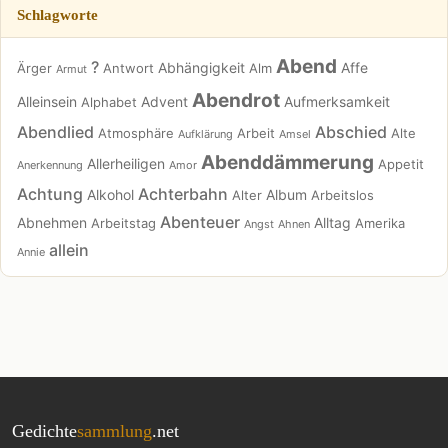
Schlagworte
Abend
?
Abhängigkeit
Affe
Ärger
Antwort
Alm
Armut
Abendrot
Alleinsein
Advent
Aufmerksamkeit
Alphabet
Abendlied
Abschied
Atmosphäre
Arbeit
Alte
Aufklärung
Amsel
Abenddämmerung
Allerheiligen
Appetit
Anerkennung
Amor
Achtung
Achterbahn
Alkohol
Album
Alter
Arbeitslos
Abenteuer
Abnehmen
Alltag
Arbeitstag
Amerika
Angst
Ahnen
allein
Annie
Gedichte
sammlung
.net