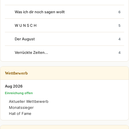
Was ich dir noch sagen wollt
6
W U N S C H
5
Der August
4
Verrückte Zeiten...
4
Wettbewerb
Aug 2026
Einreichung offen
Aktueller Wettbewerb
Monatssieger
Hall of Fame