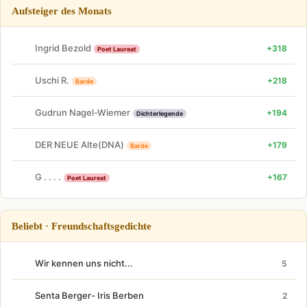
Aufsteiger des Monats
Ingrid Bezold
+318
Poet Laureat
Uschi R.
+218
Barde
Gudrun Nagel-Wiemer
+194
Dichterlegende
DER NEUE Alte(DNA)
+179
Barde
G . . . .
+167
Poet Laureat
Beliebt · Freundschaftsgedichte
Wir kennen uns nicht...
5
Senta Berger- Iris Berben
2