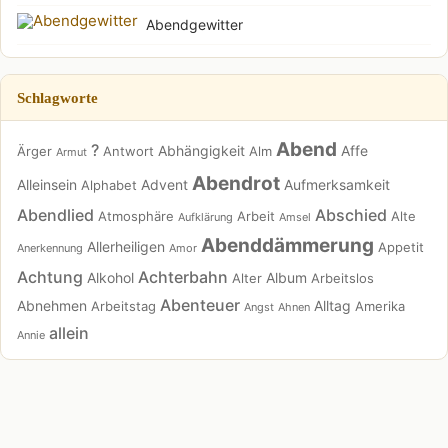
Abendgewitter
Schlagworte
Abend
?
Abhängigkeit
Affe
Ärger
Antwort
Alm
Armut
Abendrot
Alleinsein
Advent
Aufmerksamkeit
Alphabet
Abendlied
Abschied
Atmosphäre
Arbeit
Alte
Aufklärung
Amsel
Abenddämmerung
Allerheiligen
Appetit
Anerkennung
Amor
Achtung
Achterbahn
Alkohol
Album
Alter
Arbeitslos
Abenteuer
Abnehmen
Alltag
Arbeitstag
Amerika
Angst
Ahnen
allein
Annie