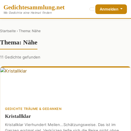
Gedichte
sammlung
.net
Anmelden
Wo Gedichte eine Heimat finden
Startseite
› Thema: Nähe
Thema: Nähe
11 Gedichte gefunden
GEDICHTE TRÄUME & GEDANKEN
Kristallklar
Kristallklar Vierhundert Meilen...Schätzungsweise. Das ist im
Ganzen erstmal viel. Verkürzen ließe sich die Reise nicht ohne