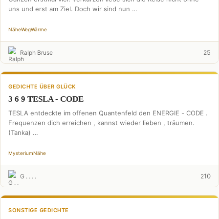
uns und erst am Ziel. Doch wir sind nun …
Nähe
Weg
Wärme
5
Ralph Bruse
2
GEDICHTE ÜBER GLÜCK
3 6 9 TESLA - CODE
TESLA entdeckte im offenen Quantenfeld den ENERGIE - CODE .
Frequenzen dich erreichen , kannst wieder lieben , träumen.
(Tanka) …
Mysterium
Nähe
10
G . . . .
2
SONSTIGE GEDICHTE