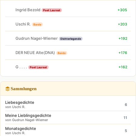
Ingrid Bezold
+305
Poet Laureat
Uschi R.
+203
Barde
Gudrun Nagel-Wiemer
+192
Dichterlegende
DER NEUE Alte(DNA)
+176
Barde
G . . . .
+162
Poet Laureat
Sammlungen
Liebesgedichte
6
von Uschi R.
Meine Lieblingsgedichte
11
von Gudrun Nagel-Wiemer
Monatsgedichte
5
von Uschi R.