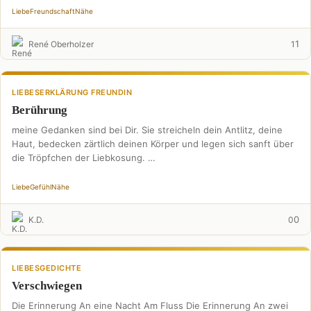
Liebe
Freundschaft
Nähe
1
René Oberholzer
1
LIEBESERKLÄRUNG FREUNDIN
Berührung
meine Gedanken sind bei Dir. Sie streicheln dein Antlitz, deine
Haut, bedecken zärtlich deinen Körper und legen sich sanft über
die Tröpfchen der Liebkosung. …
Liebe
Gefühl
Nähe
0
K.D.
0
LIEBESGEDICHTE
Verschwiegen
Die Erinnerung An eine Nacht Am Fluss Die Erinnerung An zwei