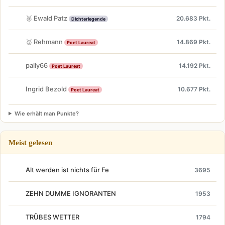
🥈 Ewald Patz
20.683 Pkt.
Dichterlegende
🥉 Rehmann
14.869 Pkt.
Poet Laureat
pally66
14.192 Pkt.
Poet Laureat
Ingrid Bezold
10.677 Pkt.
Poet Laureat
Wie erhält man Punkte?
Meist gelesen
Alt werden ist nichts für Fe
3695
ZEHN DUMME IGNORANTEN
1953
TRÜBES WETTER
1794