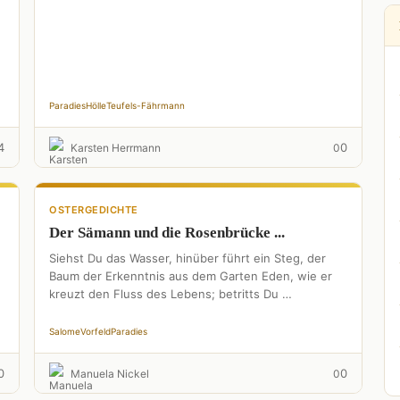
l
Paradies
Hölle
Teufels-Fährmann
4
0
Karsten Herrmann
0
OSTERGEDICHTE
Der Sämann und die Rosenbrücke ...
Siehst Du das Wasser, hinüber führt ein Steg, der
Baum der Erkenntnis aus dem Garten Eden, wie er
kreuzt den Fluss des Lebens; betritts Du …
Salome
Vorfeld
Paradies
0
0
Manuela Nickel
0