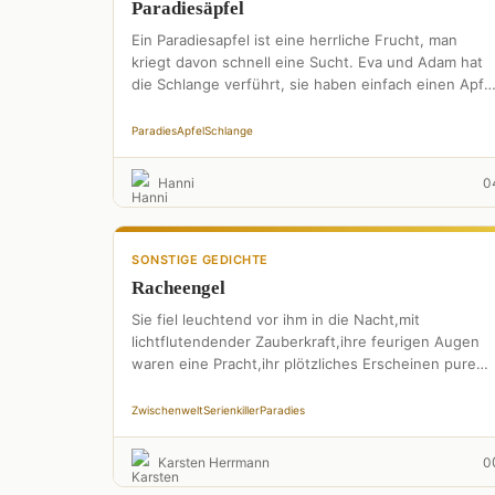
Paradiesäpfel
Ein Paradiesapfel ist eine herrliche Frucht, man
kriegt davon schnell eine Sucht. Eva und Adam hat
die Schlange verführt, sie haben einfach einen Apfe
probiert. …
Paradies
Apfel
Schlange
Hanni
0
SONSTIGE GEDICHTE
Racheengel
Sie fiel leuchtend vor ihm in die Nacht,mit
lichtflutendender Zauberkraft,ihre feurigen Augen
waren eine Pracht,ihr plötzliches Erscheinen pure
Leidenschaft. Dazu ihr golden lang, verwegenes
Haar,mit …
Zwischenwelt
Serienkiller
Paradies
Karsten Herrmann
0