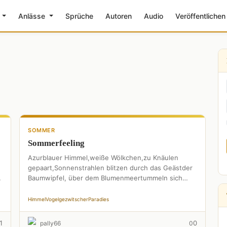
e
Anlässe
Sprüche
Autoren
Audio
Veröffentlichen
SOMMER
Sommerfeeling
Azurblauer Himmel,weiße Wölkchen,zu Knäulen
gepaart,Sonnenstrahlen blitzen durch das Geästder
Baumwipfel, über dem Blumenmeertummeln sich
bunte Falter,Hummeln schwirren von Blüte zu Blüte,
Vogelgezwitscher ringsumher,Jungvögel starten
Himmel
Vogelgezwitscher
Paradies
ihrenersten …
1
0
pally66
0