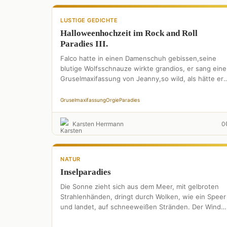
LUSTIGE GEDICHTE
Halloweenhochzeit im Rock and Roll
Paradies III.
Falco hatte in einen Damenschuh gebissen,seine
blutige Wolfsschnauze wirkte grandios, er sang eine
Gruselmaxifassung von Jeanny,so wild, als hätte er
sie eben gerissenund jaulte wie …
Gruselmaxifassung
Orgie
Paradies
Karsten Herrmann
0
NATUR
Inselparadies
Die Sonne zieht sich aus dem Meer, mit gelbroten
Strahlenhänden, dringt durch Wolken, wie ein Speer
und landet, auf schneeweißen Stränden. Der Wind
streift Palmen-grün, …