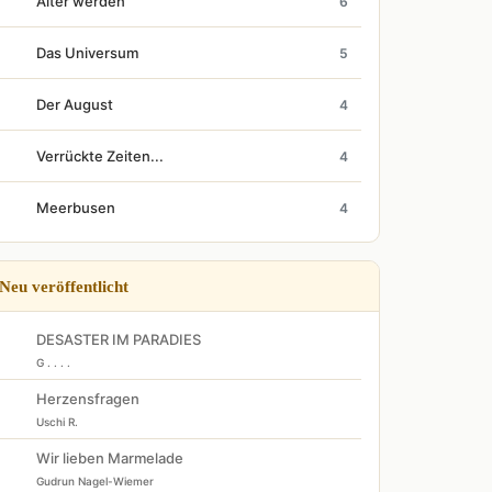
Älter werden
6
Das Universum
5
Der August
4
Verrückte Zeiten...
4
Meerbusen
4
Neu veröffentlicht
DESASTER IM PARADIES
G . . . .
Herzensfragen
Uschi R.
Wir lieben Marmelade
Gudrun Nagel-Wiemer