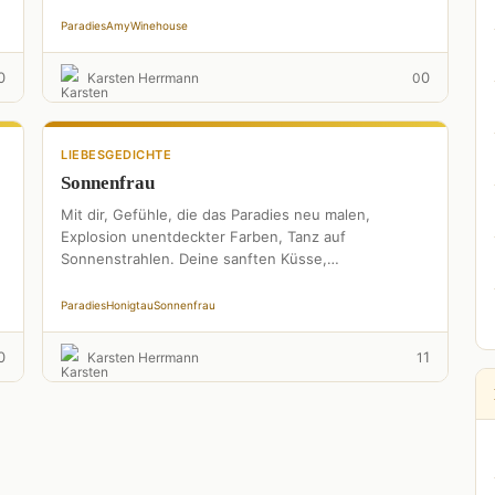
Soulstimme sein“.Sie wäre herzlichst im …
Paradies
Amy
Winehouse
0
0
Karsten Herrmann
0
LIEBESGEDICHTE
Sonnenfrau
Mit dir, Gefühle, die das Paradies neu malen,
Explosion unentdeckter Farben, Tanz auf
Sonnenstrahlen. Deine sanften Küsse,
funkensprühendes Feuerwerk. Strahlende
Eroberung, flammenzüngelnder Genüsse. Ich schaue
Paradies
Honigtau
Sonnenfrau
…
0
1
Karsten Herrmann
1