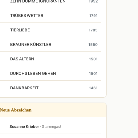
ZEHN DUMME IGNORANTEN
1952
TRÜBES WETTER
1791
TIERLIEBE
1785
BRAUNER KÜNSTLER
1550
DAS ALTERN
1501
DURCHS LEBEN GEHEN
1501
DANKBARKEIT
1461
Neue Abzeichen
Susanne Krieber
· Stammgast