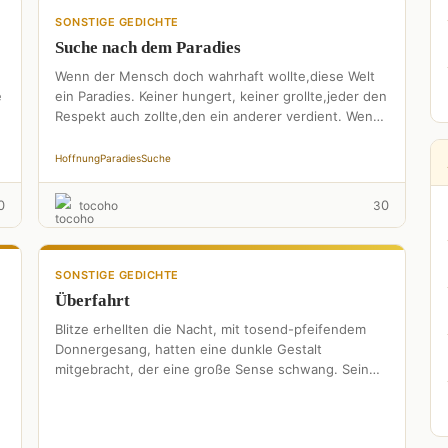
SONSTIGE GEDICHTE
Suche nach dem Paradies
Wenn der Mensch doch wahrhaft wollte,diese Welt
e
ein Paradies. Keiner hungert, keiner grollte,jeder den
Respekt auch zollte,den ein anderer verdient. Wenn
der Mensch doch wahrhaft …
Hoffnung
Paradies
Suche
0
0
tocoho
3
SONSTIGE GEDICHTE
Überfahrt
Blitze erhellten die Nacht, mit tosend-pfeifendem
Donnergesang, hatten eine dunkle Gestalt
mitgebracht, der eine große Sense schwang. Sein
Skelett strahlte weiß unterm Gewand, er kam …