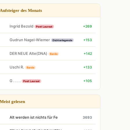
Aufsteiger des Monats
Ingrid Bezold
+269
Poet Laureat
Gudrun Nagel-Wiemer
+153
Dichterlegende
DER NEUE Alte(DNA)
+142
Barde
Uschi R.
+133
Barde
G . . . .
+105
Poet Laureat
Meist gelesen
Alt werden ist nichts für Fe
3693