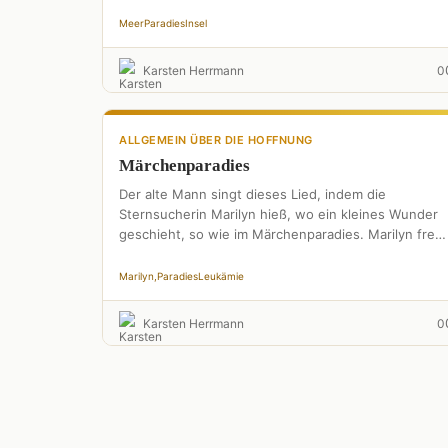
Meer
Paradies
Insel
Karsten Herrmann
0
ALLGEMEIN ÜBER DIE HOFFNUNG
Märchenparadies
Der alte Mann singt dieses Lied, indem die
Sternsucherin Marilyn hieß, wo ein kleines Wunder
geschieht, so wie im Märchenparadies. Marilyn freut
sich dann wie …
Marilyn,
Paradies
Leukämie
Karsten Herrmann
0