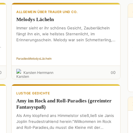
ALLGEMEIN ÜBER TRAUER UND CO.
Melodys Lächeln
Immer sieht er ihr schönes Gesicht, Zauberlächeln
fängt ihn ein, wie hellstes Sternenlicht, im
Erinnerungsschein. Melody war sein Schmetterling,
der in seinem Herzen gelandet war, …
Paradies
Melodys
Lächeln
0
0
Karsten Herrmann
0
LUSTIGE GEDICHTE
Amy im Rock and Roll-Paradies (gereimter
Fantasyspaß)
Als Amy klopfend ans Himmelstor stieß,ließ sie Janis
Joplin freudestrahlend herein:“Willkommen im Rock
and Roll-Paradies,du musst die Kleine mit der