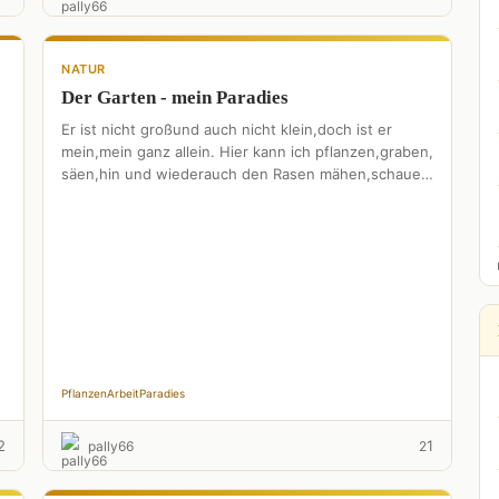
NATUR
Der Garten - mein Paradies
Er ist nicht großund auch nicht klein,doch ist er
mein,mein ganz allein. Hier kann ich pflanzen,graben,
säen,hin und wiederauch den Rasen mähen,schaue
zu,wie alles wächst, …
Pflanzen
Arbeit
Paradies
2
1
pally66
2