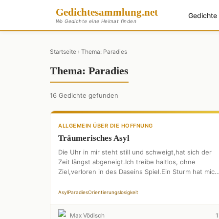
Gedichte
sammlung
.net
Gedicht
Wo Gedichte eine Heimat finden
Startseite
› Thema: Paradies
Thema: Paradies
16 Gedichte gefunden
ALLGEMEIN ÜBER DIE HOFFNUNG
Träumerisches Asyl
Die Uhr in mir steht still und schweigt,hat sich der
Zeit längst abgeneigt.Ich treibe haltlos, ohne
Ziel,verloren in des Daseins Spiel.Ein Sturm hat mich
hinausgetragen,ließ …
Asyl
Paradies
Orientierungslosigkeit
Max Vödisch
1