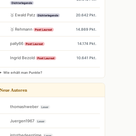
Dichterlegende
🥈 Ewald Patz
20.642 Pkt.
Dichterlegende
🥉 Rehmann
14.869 Pkt.
Poet Laureat
pally66
14.174 Pkt.
Poet Laureat
Ingrid Bezold
10.641 Pkt.
Poet Laureat
Wie erhält man Punkte?
Neue Autoren
thomashweber
Leser
Juergen1967
Leser
intothedeeptime
Leser