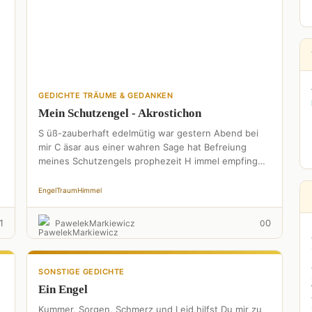
GEDICHTE TRÄUME & GEDANKEN
Mein Schutzengel - Akrostichon
S üß-zauberhaft edelmütig war gestern Abend bei
mir C äsar aus einer wahren Sage hat Befreiung
meines Schutzengels prophezeit H immel empfing
den Engel von …
Engel
Traum
Himmel
1
0
PawelekMarkiewicz
0
SONSTIGE GEDICHTE
Ein Engel
Kummer, Sorgen, Schmerz und Leid,hilfst Du mir zu