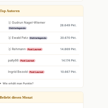
Top Autoren
🥇 Gudrun Nagel-Wiemer
28.649 Pkt.
Dichterlegende
🥈 Ewald Patz
20.670 Pkt.
Dichterlegende
🥉 Rehmann
14.869 Pkt.
Poet Laureat
pally66
14.174 Pkt.
Poet Laureat
Ingrid Bezold
10.667 Pkt.
Poet Laureat
Wie erhält man Punkte?
Beliebt diesen Monat