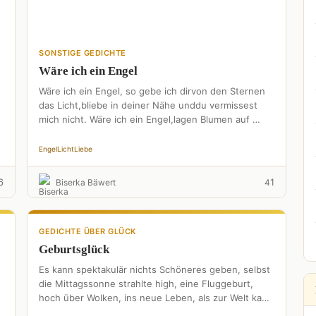
SONSTIGE GEDICHTE
Wäre ich ein Engel
Wäre ich ein Engel, so gebe ich dirvon den Sternen
das Licht,bliebe in deiner Nähe unddu vermissest
mich nicht. Wäre ich ein Engel,lagen Blumen auf …
Engel
Licht
Liebe
6
1
Biserka Bäwert
4
GEDICHTE ÜBER GLÜCK
Geburtsglück
Es kann spektakulär nichts Schöneres geben, selbst
die Mittagssonne strahlte high, eine Fluggeburt,
hoch über Wolken, ins neue Leben, als zur Welt kam
der kleine …