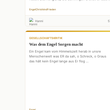
uns …
Engel
Christkind
Frieden
Hanni
5
GESELLSCHAFTSKRITIK
Was dem Engel Sorgen macht
Ein Engel kam vom Himmelszelt herab in unsre
Menschenwelt was ER da sah, o Schreck, o Graus
das hält kein Engel lange aus Er flog …
Engel