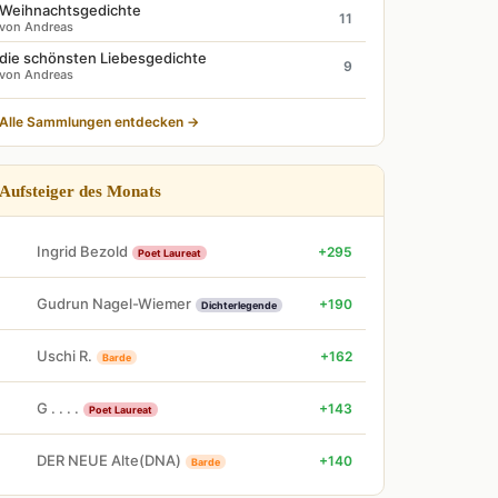
Weihnachtsgedichte
11
von Andreas
die schönsten Liebesgedichte
9
von Andreas
Alle Sammlungen entdecken →
Aufsteiger des Monats
Ingrid Bezold
+295
Poet Laureat
Gudrun Nagel-Wiemer
+190
Dichterlegende
Uschi R.
+162
Barde
G . . . .
+143
Poet Laureat
DER NEUE Alte(DNA)
+140
Barde