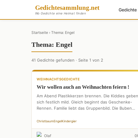
Gedichte
sammlung
.net
Gedicht
Wo Gedichte eine Heimat finden
Startseite
› Thema: Engel
Thema: Engel
41 Gedichte gefunden · Seite 1 von 2
WEIHNACHTSGEDICHTE
Wir wollen auch an Weihnachten feiern !
Am Abend Plastikkerzen brennen. Die Kiddies gebe
sich festlich mild. Gleich beginnt das Geschenke-
Rennen. Familie liebt das Gruppenbild. Die Buben
stehn mit stieren Blicken. Das …
Christbaum
Engel
Kindergier
Olaf
0