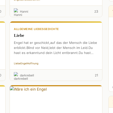
0
3
Hanni
2
ALLGEMEINE LIEBESGEDICHTE
Liebe
Engel hat er geschickt,auf das der Mensch die Liebe
erblickt.Blind vor Neid,lebt der Mensch im Leid.Du
hast es erkanntund dein Licht entbrannt.Du hast
Freundschaft geschlossenund …
Liebe
Engel
Hoffnung
0
1
darkrebell
2