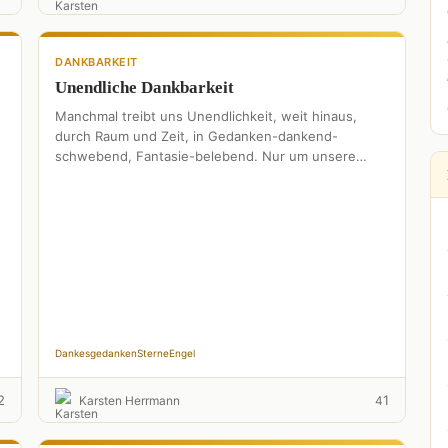
DANKBARKEIT
Unendliche Dankbarkeit
Manchmal treibt uns Unendlichkeit, weit hinaus,
durch Raum und Zeit, in Gedanken-dankend-
schwebend, Fantasie-belebend. Nur um unsere
Engel zu berühren, die zu ewig leuchtenden Sternen
führen, …
Dankesgedanken
Sterne
Engel
2
1
Karsten Herrmann
4