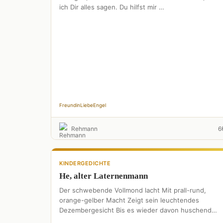
ich Dir alles sagen. Du hilfst mir …
Freundin
Liebe
Engel
Rehmann
6
KINDERGEDICHTE
He, alter Laternenmann
Der schwebende Vollmond lacht Mit prall-rund,
orange-gelber Macht Zeigt sein leuchtendes
Dezembergesicht Bis es wieder davon huschend
erlischt Hinter bauschigen Engelswolken Die ihm