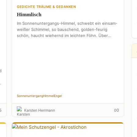
GEDICHTE TRÄUME & GEDANKEN
Himmlisch
Im Sonnenuntergangs-Himmel, schwebt ein einsam-
weißer Schimmel, so bauschend, golden-feurig
schön, haucht wiehernd im leichten Föhn. Über
tosenden Meerestönen... Hin, zu ihrem
Schönheitslächeln, dies wunderbar, sanft-heiße …
d
Sonnenuntergang
Himmel
Engel
5
0
Karsten Herrmann
0