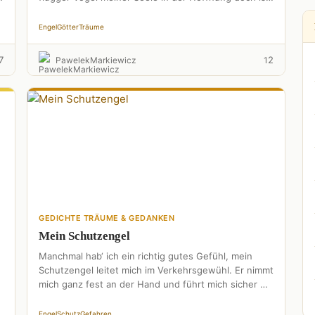
wie rosa …
Engel
Götter
Träume
7
2
PawelekMarkiewicz
1
GEDICHTE TRÄUME & GEDANKEN
Mein Schutzengel
Manchmal hab‘ ich ein richtig gutes Gefühl, mein
Schutzengel leitet mich im Verkehrsgewühl. Er nimmt
mich ganz fest an der Hand und führt mich sicher …
Engel
Schutz
Gefahren