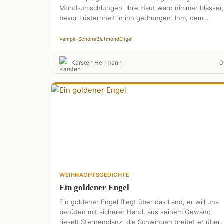
Mond-umschlungen. Ihre Haut ward nimmer blasser,
bevor Lüsternheit in ihn gedrungen. Ihm, dem
unerschrockenen Galan, im Spüren, der …
Vampir-Schöne
Blutmond
Engel
Karsten Herrmann
0
WEIHNACHTSGEDICHTE
Ein goldener Engel
Ein goldener Engel fliegt über das Land, er will uns
behüten mit sicherer Hand, aus seinem Gewand
rieselt Sternenglanz, die Schwingen breitet er über