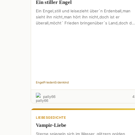
Ein stiller Engel
Ein Engel,still und leisezieht über`n Erdenball,man
sieht ihn nicht,man hört ihn nicht,doch ist er
überall,möcht` Frieden bringenüber`s Land,doch da
hat er`nen schweren Stand. Dich,aber
Erdenkind,führt …
Engel
Frieden
Erdenkind
pally66
4
LIEBESGEDICHTE
Vampir-Liebe
Sterne spiegeln sich im Wasser, glitzern golden,