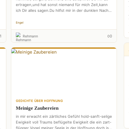
ertragen,und hat sonst niemand für mich Zeit,kann
ich Dir alles sagen.Du hilfst mir in der dunklen Nacht,
…
Engel
1
0
Rehmann
0
GEDICHTE ÜBER HOFFNUNG
Meinige Zaubereien
in mir erwacht ein zärtliches Gefühl hold-sanft-selige
Ewigkeit voll Traums beflügelte Ewigkeit die ein zart-
flügger Vogel meiner Seele in der Hoffnung doch ist