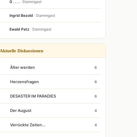
G . . . .
· Stammgast
Ingrid Bezold
· Stammgast
Ewald Patz
· Stammgast
Aktuelle Diskussionen
Älter werden
6
Herzensfragen
6
DESASTER IM PARADIES
6
Der August
4
Verrückte Zeiten...
4