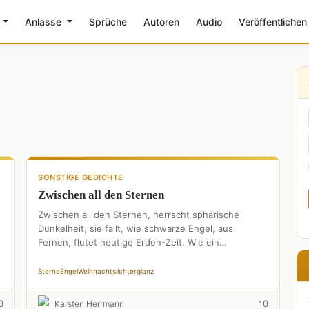
e
Anlässe
Sprüche
Autoren
Audio
Veröffentlichen
SONSTIGE GEDICHTE
Zwischen all den Sternen
n
Zwischen all den Sternen, herrscht sphärische
Dunkelheit, sie fällt, wie schwarze Engel, aus
Fernen, flutet heutige Erden-Zeit. Wie ein
dämonisch-tosendes Sturmmeer, versucht es Ufer,
des …
Sterne
Engel
Weihnachtslichterglanz
0
0
Karsten Herrmann
1