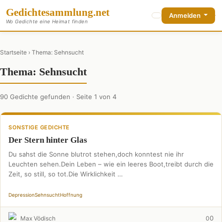
Gedichte
sammlung
.net
Anmelden
Wo Gedichte eine Heimat finden
Startseite
› Thema: Sehnsucht
Thema: Sehnsucht
90 Gedichte gefunden · Seite 1 von 4
SONSTIGE GEDICHTE
Der Stern hinter Glas
Du sahst die Sonne blutrot stehen,doch konntest nie ihr
Leuchten sehen.Dein Leben – wie ein leeres Boot,treibt durch die
Zeit, so still, so tot.Die Wirklichkeit …
Depression
Sehnsucht
Hoffnung
0
Max Vödisch
0