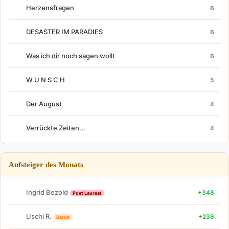
Herzensfragen
6
DESASTER IM PARADIES
6
Was ich dir noch sagen wollt
6
W U N S C H
5
Der August
4
Verrückte Zeiten...
4
Aufsteiger des Monats
Ingrid Bezold
+348
Poet Laureat
Uschi R.
+236
Barde