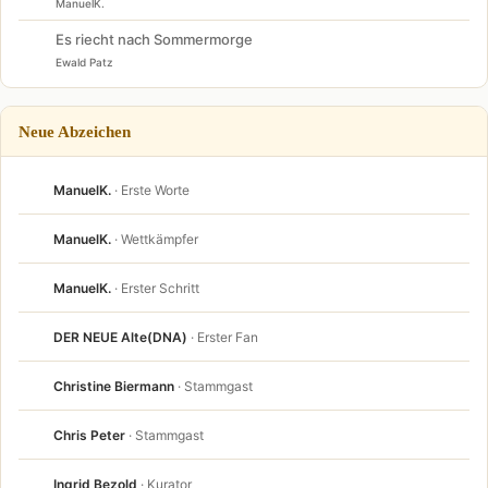
ManuelK.
Es riecht nach Sommermorge
Ewald Patz
Neue Abzeichen
ManuelK.
· Erste Worte
ManuelK.
· Wettkämpfer
ManuelK.
· Erster Schritt
DER NEUE Alte(DNA)
· Erster Fan
Christine Biermann
· Stammgast
Chris Peter
· Stammgast
Ingrid Bezold
· Kurator