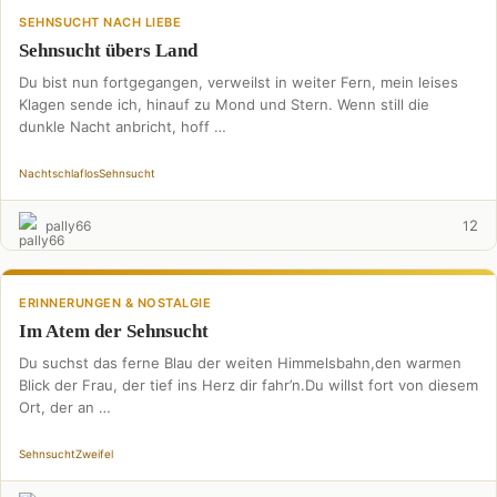
SEHNSUCHT NACH LIEBE
Sehnsucht übers Land
Du bist nun fortgegangen, verweilst in weiter Fern, mein leises
Klagen sende ich, hinauf zu Mond und Stern. Wenn still die
dunkle Nacht anbricht, hoff …
Nacht
schlaflos
Sehnsucht
2
pally66
1
ERINNERUNGEN & NOSTALGIE
Im Atem der Sehnsucht
Du suchst das ferne Blau der weiten Himmelsbahn,den warmen
Blick der Frau, der tief ins Herz dir fahr’n.Du willst fort von diesem
Ort, der an …
Sehnsucht
Zweifel