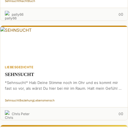
Sehnsucht
Nacht
Buch
0
pally66
0
LIEBESGEDICHTE
SEHNSUCHT
*Sehnsucht* Hab Deine Stimme noch im Ohr und es kommt mir
fast so vor, als wärst Du hier bei mir im Raum. Halt mein Gefühl …
Sehnsucht
Beziehung
Lebensmensch
0
Chris Peter
0