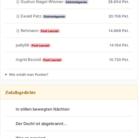
🥇 Gudrun Nagel-Wiemer
28.654 Pkt.
Dichterlegende
🥈 Ewald Patz
20.706 Pkt.
Dichterlegende
🥉 Rehmann
14.869 Pkt.
Poet Laureat
pally66
14.194 Pkt.
Poet Laureat
Ingrid Bezold
10.720 Pkt.
Poet Laureat
Wie erhält man Punkte?
Zufallsgedichte
In stillen bewegten Nächten
Der Docht ist abgebrannt...