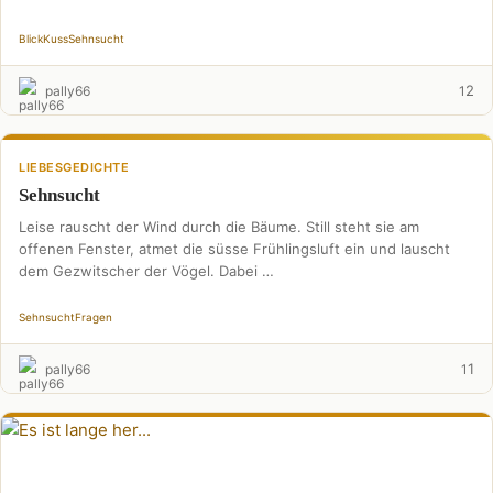
Blick
Kuss
Sehnsucht
2
pally66
1
LIEBESGEDICHTE
Sehnsucht
Leise rauscht der Wind durch die Bäume. Still steht sie am
offenen Fenster, atmet die süsse Frühlingsluft ein und lauscht
dem Gezwitscher der Vögel. Dabei …
Sehnsucht
Fragen
1
pally66
1