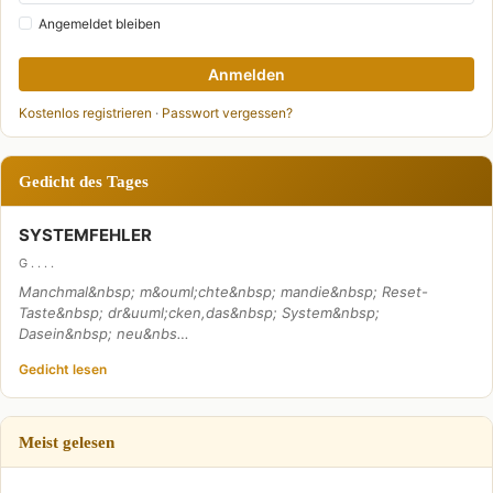
Angemeldet bleiben
Anmelden
Kostenlos registrieren
·
Passwort vergessen?
Gedicht des Tages
SYSTEMFEHLER
G . . . .
Manchmal&nbsp; m&ouml;chte&nbsp; mandie&nbsp; Reset-
Taste&nbsp; dr&uuml;cken,das&nbsp; System&nbsp;
Dasein&nbsp; neu&nbs…
Gedicht lesen
Meist gelesen