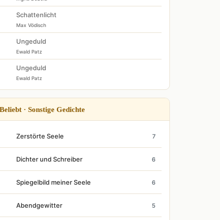
Schattenlicht
Max Vödisch
Ungeduld
Ewald Patz
Ungeduld
Ewald Patz
Beliebt · Sonstige Gedichte
Zerstörte Seele
7
Dichter und Schreiber
6
Spiegelbild meiner Seele
6
Abendgewitter
5