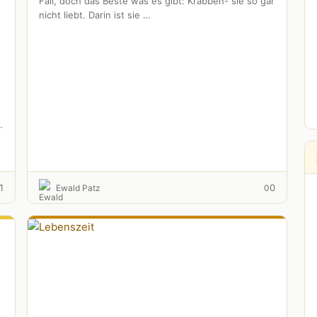
Fall, doch das Beste was es gibt: Krabben- sie so gar
nicht liebt. Darin ist sie …
1
0
Ewald Patz
0