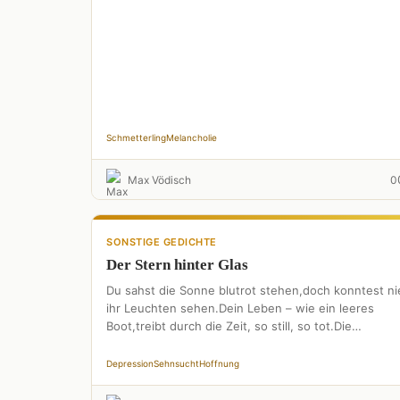
Nordenverirrt sich …
Schmetterling
Melancholie
Max Vödisch
0
SONSTIGE GEDICHTE
Der Stern hinter Glas
Du sahst die Sonne blutrot stehen,doch konntest ni
ihr Leuchten sehen.Dein Leben – wie ein leeres
Boot,treibt durch die Zeit, so still, so tot.Die
Wirklichkeit …
Depression
Sehnsucht
Hoffnung