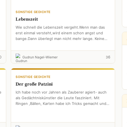
SONSTIGE GEDICHTE
Lebenszeit
Wie schnell die Lebenszeit vergeht.Wenn man das
erst einmal versteht,wird einem schon angst und
bange.Dann überlegt man nicht mehr lange. Keine
Zeit mehr für Diskussionen,die …
0
6
Gudrun Nagel-Wiemer
3
SONSTIGE GEDICHTE
Der große Patzini
e
Ich habe noch vor Jahren als Zauberer agiert- auch
als Gedächtniskünstler die Leute fasziniert. Mit
Ringen ,Bällen, Karten habe ich Tricks gemacht und
Kinder und …