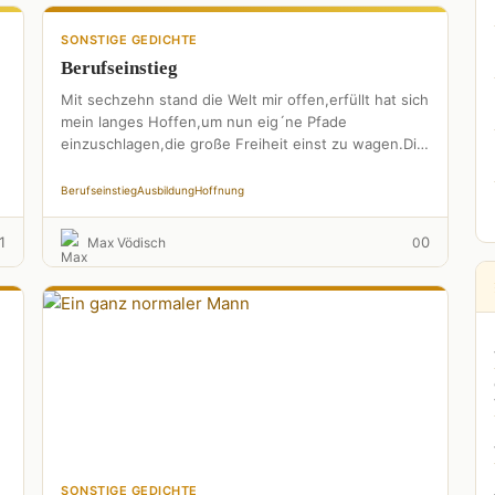
SONSTIGE GEDICHTE
Berufseinstieg
Mit sechzehn stand die Welt mir offen,erfüllt hat sich
mein langes Hoffen,um nun eig´ne Pfade
einzuschlagen,die große Freiheit einst zu wagen.Die
Schulzeit ließ ich gern …
Berufseinstieg
Ausbildung
Hoffnung
1
0
Max Vödisch
0
SONSTIGE GEDICHTE