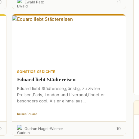
0
1
Ewald Patz
1
SONSTIGE GEDICHTE
Eduard liebt Städtereisen
Eduard liebt Städtereise,günstig, zu zivilen
Preisen,Paris, London und Liverpool,findet er
besonders cool. Als er einmal aus
Amsterdam,zurück, nach Buxtehude kam,schwärmte
er: "Das war ein Ding,dort …
Reisen
Eduard
0
0
Gudrun Nagel-Wiemer
1