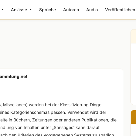
e
Anlässe
Sprüche
Autoren
Audio
Veröffentlichen
esammlung.net
e
 Miscellanea) werden bei der Klassifizierung Dinge
n eines Kategorienschemas passen. Verwendet wird der
nhalte in Büchern, Zeitungen oder anderen Publikationen, die
ndlung von Inhalten unter „Sonstiges“ kann darauf
nach den Kriterien des vorgegebenen Systems zu spärlich