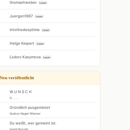
thomashweber
Leser
Juergen1967
Leser
intothedeeptime
Leser
Helge Keipert
Leser
Liubov Kasymova
Leser
Neu veröffentlicht
W U N S C H
G . . . .
Gründlich ausgemistet
Gudrun Nagel-Wiemer
Du weißt, wer gemeint ist.
Ingrid Bezold