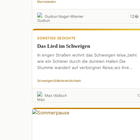
Marmeladen
2
Gudrun Nagel-Wiemer
1
😂 
SONSTIGE GEDICHTE
Das Lied im Schweigen
In engen Straßen wohnt das Schweigen leise,zieht
wie ein Schleier durch die dunklen Hallen.Die
Stumme wandert auf verborgner Reise,wo ihre
Schritte lautlos niederfallen.Sie ist das …
Schweigen
Stille
Verletzlichkeit
Max Vödisch
1