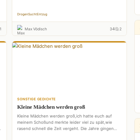
Drogen
Sucht
Entzug
4
1
Max Vödisch
3
🤔 2
SONSTIGE GEDICHTE
Kleine Mädchen werden groß
Kleine Mädchen werden groß,ich hatte euch auf
meinem Schoßund merkte leider viel zu spät,wie
rasend schnell die Zeit vergeht. Die Jahre gingen
schnell herum,jetzt lernt …