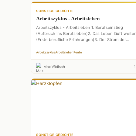
SONSTIGE GEDICHTE
Arbeitszyklus - Arbeitsleben
Arbeitszyklus - Arbeitsleben 1. Berufseinstieg
(Aufbruch ins Berufsleben)2. Das Leben läuft weiter
(Erste berufliche Erfahrungen)3. Der Strom der
Jahre (Weiterbildung und fehlende Anerkennung)4.
Abseits – …
Arbeitszyklus
Arbeitsleben
Rente
Max Vödisch
1
SONSTIGE GEDICHTE