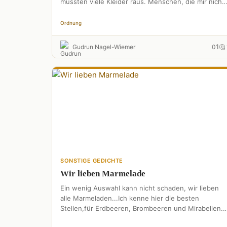
mussten viele Kleider raus. Menschen, die mir nicht
gewogen,sind aus meinem Leben …
Ordnung
1
Gudrun Nagel-Wiemer
0
🤔 
SONSTIGE GEDICHTE
Wir lieben Marmelade
Ein wenig Auswahl kann nicht schaden, wir lieben
alle Marmeladen...Ich kenne hier die besten
Stellen,für Erdbeeren, Brombeeren und Mirabellen.
Brombeeren wachsen hier im Garten.so viel …