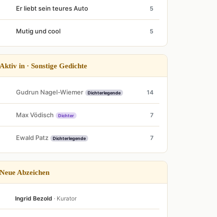
Er liebt sein teures Auto
5
Mutig und cool
5
Aktiv in · Sonstige Gedichte
Gudrun Nagel-Wiemer
14
Dichterlegende
Max Vödisch
7
Dichter
Ewald Patz
7
Dichterlegende
Neue Abzeichen
Ingrid Bezold
· Kurator