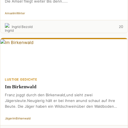
Die Amsel fliegt weiter Bis denn.....
Amsel
im
Winter
0
Ingrid Bezold
2
LUSTIGE GEDICHTE
Im Birkenwald
Franz joggt durch den Birkenwald,und sieht zwei
Jägersleute.Neugierig hält er bei ihnen anund schaut auf ihre
Beute. Die Jäger haben ein Wildschweinüber den Waldboden
gezogen.Die …
Jäger
im
Birkenwald