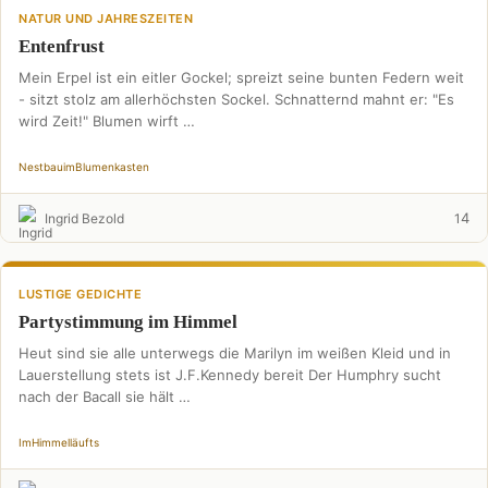
NATUR UND JAHRESZEITEN
Entenfrust
Mein Erpel ist ein eitler Gockel; spreizt seine bunten Federn weit
- sitzt stolz am allerhöchsten Sockel. Schnatternd mahnt er: "Es
wird Zeit!" Blumen wirft …
Nestbau
im
Blumenkasten
4
Ingrid Bezold
1
LUSTIGE GEDICHTE
Partystimmung im Himmel
Heut sind sie alle unterwegs die Marilyn im weißen Kleid und in
Lauerstellung stets ist J.F.Kennedy bereit Der Humphry sucht
nach der Bacall sie hält …
Im
Himmel
läufts