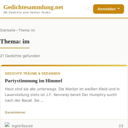
Gedichte
sammlung
.net
Anmelden
Wo Gedichte eine Heimat finden
Startseite
› Thema: im
Thema: im
21 Gedichte gefunden
GEDICHTE TRÄUME & GEDANKEN
Partystimmung im Himmel
Heut sind sie alle unterwegs. Die Marilyn im weißen Kleid und in
Lauerstellung stets ist J.F. Kennedy bereit Der Humphry sucht
nach der Bacall. Sie …
Stars
im
Himmel
3
Ingrid Bezold
3