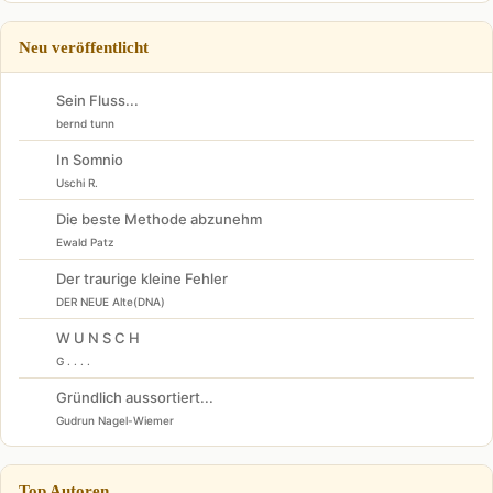
Neu veröffentlicht
Sein Fluss...
bernd tunn
In Somnio
Uschi R.
Die beste Methode abzunehm
Ewald Patz
Der traurige kleine Fehler
DER NEUE Alte(DNA)
W U N S C H
G . . . .
Gründlich aussortiert...
Gudrun Nagel-Wiemer
Top Autoren