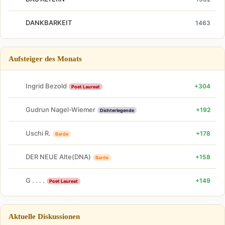
DANKBARKEIT
1463
Aufsteiger des Monats
Ingrid Bezold
+304
Poet Laureat
Gudrun Nagel-Wiemer
+192
Dichterlegende
Uschi R.
+178
Barde
DER NEUE Alte(DNA)
+158
Barde
G . . . .
+149
Poet Laureat
Aktuelle Diskussionen