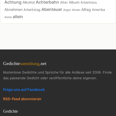
Achtung
Achterbahn
Alkohol
Album
Alter
Arbeitslos
Abenteuer
Abnehmen
Alltag
Arbeitstag
Amerika
Angst
Ahnen
allein
Annie
Gedichte
sammlung
.net
Kostenlose Gedichte und Sprüche für alle Anlässe seit 2006. Finde
das passende Gedicht oder veröffentliche deine eigenen.
Folge uns auf Facebook
RSS-Feed abonnieren
Gedichte