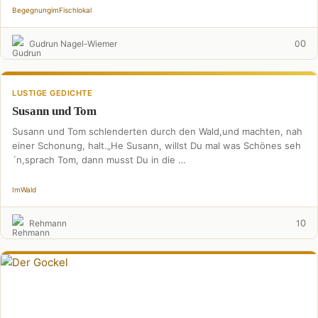
Begegnung
im
Fischlokal
0
Gudrun Nagel-Wiemer
0
LUSTIGE GEDICHTE
Susann und Tom
Susann und Tom schlenderten durch den Wald,und machten, nah
einer Schonung, halt.„He Susann, willst Du mal was Schönes seh
´n,sprach Tom, dann musst Du in die …
Im
Wald
0
Rehmann
1