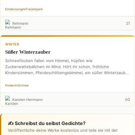
Entdeckung
im
Freizeitpark
1
Rehmann
2
WINTER
Süßer Winterzauber
Schneeflocken fallen vom Himmel, hüpfen wie
Zuckerwattebällchen im Wind. Hört ihr schon, fröhliche
Kinderstimmen, Pferdeschlittengebimmel, ein süßer Winterzauber
neu beginnt. Kalte Lüfte holde Eisblumen pflanzen, …
Kinder
im
Schnee
0
Karsten Herrmann
0
✍️ Schreibst du selbst Gedichte?
Veröffentliche deine Werke kostenlos und teile sie mit der