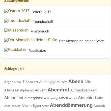
Zufallsgedichte
Ostern 2017
freundschaft
Missbrauch
Der Mensch an deiner Seite
Raubkatze
Schlagworte
Abend
?
Abhängigkeit
Affe
Ärger
Antwort
Alm
Armut
Abendrot
Alleinsein
Advent
Aufmerksamkeit
Alphabet
Abendlied
Abschied
Atmosphäre
Arbeit
Alte
Aufklärung
Amsel
Abenddämmerung
Allerheiligen
Appetit
Anerkennung
Amor