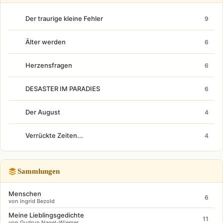
Der traurige kleine Fehler
9
Älter werden
6
Herzensfragen
6
DESASTER IM PARADIES
6
Der August
4
Verrückte Zeiten...
4
Sammlungen
Menschen
6
von Ingrid Bezold
Meine Lieblingsgedichte
11
von Gudrun Nagel-Wiemer