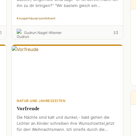
ihn zu dir bringen?" "Wir basteln gleich ein
Hexenhaus,die Mädels werden schon …
Knusperhäuser
zum
Advent
0
3
Gudrun Nagel-Wiemer
3
NATUR UND JAHRESZEITEN
Vorfreude
Die Nächte sind kalt und dunkel,- bald gehen die
Lichter an.Kinder schreiben ihre Wunschzettel,jetzt
für den Weihnachtsmann. Ich streife durch die
Gärtnereien,und lasse mich inspirieren.Wer …