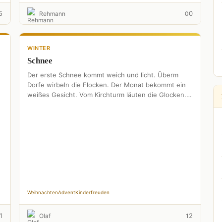
5
0
Rehmann
0
WINTER
Schnee
Der erste Schnee kommt weich und licht. Überm
Dorfe wirbeln die Flocken. Der Monat bekommt ein
weißes Gesicht. Vom Kirchturm läuten die Glocken.
Ein letztes …
Weihnachten
Advent
Kinderfreuden
1
2
Olaf
1