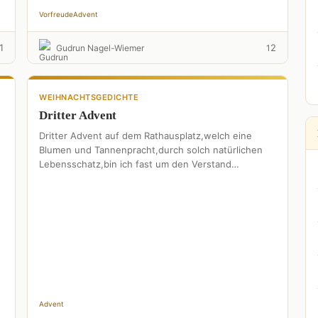
Vorfreude
Advent
1
2
Gudrun Nagel-Wiemer
1
WEIHNACHTSGEDICHTE
Dritter Advent
Dritter Advent auf dem Rathausplatz,welch eine
Blumen und Tannenpracht,durch solch natürlichen
Lebensschatz,bin ich fast um den Verstand
gebracht.Erst der Duft von bratenden
Würsten,bringt mich wieder …
n
Advent