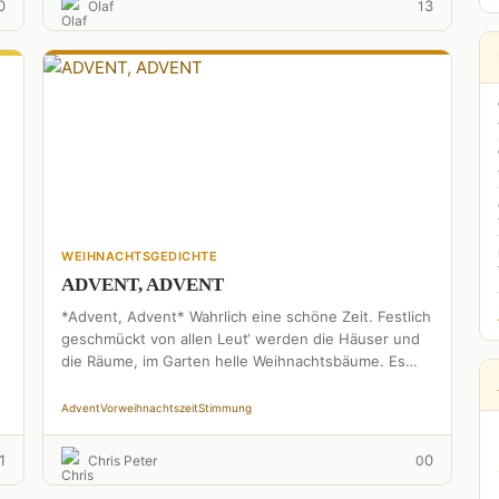
0
3
Olaf
1
WEIHNACHTSGEDICHTE
ADVENT, ADVENT
*Advent, Advent* Wahrlich eine schöne Zeit. Festlich
geschmückt von allen Leut‘ werden die Häuser und
die Räume, im Garten helle Weihnachtsbäume. Es
duftet köstlich nach …
Advent
Vorweihnachtszeit
Stimmung
1
0
Chris Peter
0