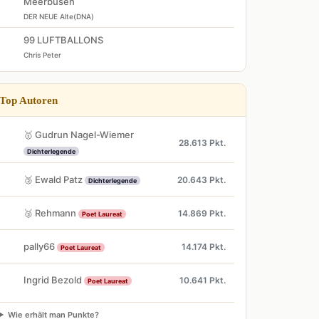
Meerbusen
DER NEUE Alte(DNA)
99 LUFTBALLONS
Chris Peter
Top Autoren
🥇 Gudrun Nagel-Wiemer
28.613 Pkt.
Dichterlegende
🥈 Ewald Patz
20.643 Pkt.
Dichterlegende
🥉 Rehmann
14.869 Pkt.
Poet Laureat
pally66
14.174 Pkt.
Poet Laureat
Ingrid Bezold
10.641 Pkt.
Poet Laureat
Wie erhält man Punkte?