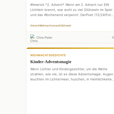
#limerick *2. Advent* Wenn am 2. Advent nur EIN
Lichtlein brennt, war wohl zu viel Glühwein im Spiel
und das Wochenend verpennt. DerPoet (12/24)Foto:
pixabay …
Advent
Weihnachtsmarkt
Glühwein
Chris Peter
1
WEIHNACHTSGEDICHTE
Kinder-Adventsmagie
Wenn Lichter und Kindergesichter, um die Wette
strahlen, wie nie, ist es diese Adventsmagie. Augen
leuchten im Lichtermeer, huschen, in Heimlichkeiten
hin und her, ihre …