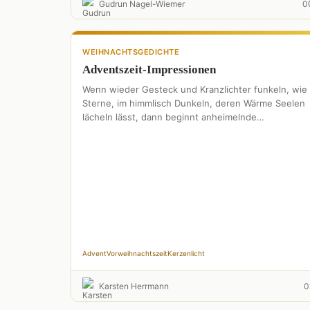
Gudrun Nagel-Wiemer
0
WEIHNACHTSGEDICHTE
Adventszeit-Impressionen
Wenn wieder Gesteck und Kranzlichter funkeln, wie
Sterne, im himmlisch Dunkeln, deren Wärme Seelen
lächeln lässt, dann beginnt anheimelnde
Adventszeit, bis hin zum alljährlichen
Weihnachtsfest. …
Advent
Vorweihnachtszeit
Kerzenlicht
Karsten Herrmann
0