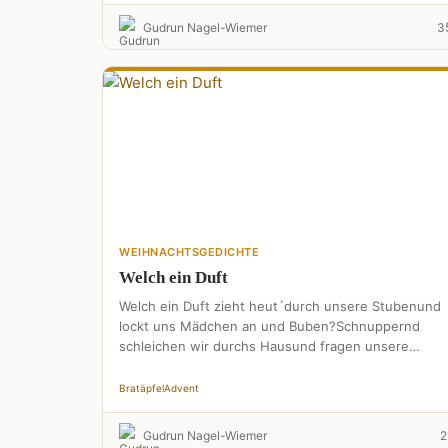
Gudrun Nagel-Wiemer
3
WEIHNACHTSGEDICHTE
Welch ein Duft
Welch ein Duft zieht heut´durch unsere Stubenund
lockt uns Mädchen an und Buben?Schnuppernd
schleichen wir durchs Hausund fragen unsere
Mutter aus. Im Kachelofen brutzeln zum …
Bratäpfel
Advent
Gudrun Nagel-Wiemer
2