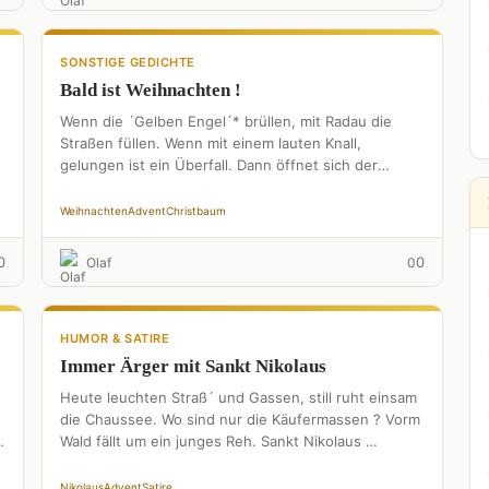
SONSTIGE GEDICHTE
Bald ist Weihnachten !
Wenn die ´Gelben Engel´* brüllen, mit Radau die
Straßen füllen. Wenn mit einem lauten Knall,
gelungen ist ein Überfall. Dann öffnet sich der
Opferstock. Aufs …
Weihnachten
Advent
Christbaum
0
0
Olaf
0
HUMOR & SATIRE
Immer Ärger mit Sankt Nikolaus
Heute leuchten Straß´ und Gassen, still ruht einsam
die Chaussee. Wo sind nur die Käufermassen ? Vorm
Wald fällt um ein junges Reh. Sankt Nikolaus …
Nikolaus
Advent
Satire