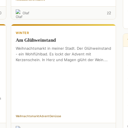
0
2
Olaf
2
WINTER
Am Glühweinstand
Weihnachtsmarkt in meiner Stadt. Der Glühweinstand
- ein Wohlfühlbad. Es lockt der Advent mit
Kerzenschein. In Herz und Magen glüht der Wein.
Heiß und warm …
h
Weihnachtsmarkt
Advent
Genüsse