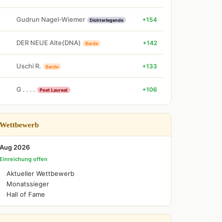
Gudrun Nagel-Wiemer
+154
Dichterlegende
DER NEUE Alte(DNA)
+142
Barde
Uschi R.
+133
Barde
G . . . .
+106
Poet Laureat
Wettbewerb
Aug 2026
Einreichung offen
Aktueller Wettbewerb
Monatssieger
Hall of Fame