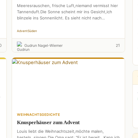
Meeresrauschen, frische Luft,niemand vermisst hier
Tannenduft.Die Sonne scheint mir ins Gesicht,ich
blinzele ins Sonnenlicht. Es sieht nicht nach
Weihnacht aus.Gibt´s hier keinen Santa Claus?Auf
knusprig …
Advent
Süden
0
1
Gudrun Nagel-Wiemer
2
,
WEIHNACHTSGEDICHTE
Knusperhäuser zum Advent
Louis liebt die Weihnachtszeit,möchte malen,
basteln, singen.Die Oma sagt: "Er ist bereit...Kann ich