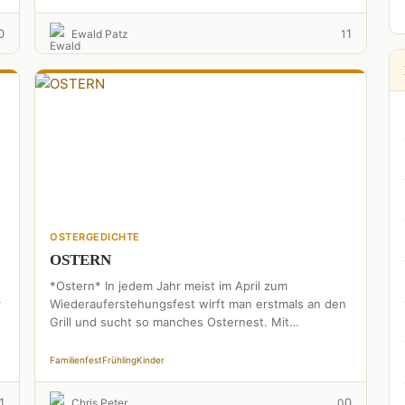
0
1
Ewald Patz
1
OSTERGEDICHTE
OSTERN
*Ostern* In jedem Jahr meist im April zum
r
Wiederauferstehungsfest wirft man erstmals an den
Grill und sucht so manches Osternest. Mit
Süßigkeiten, kleinen Spielen, denkt …
Familienfest
Frühling
Kinder
1
0
Chris Peter
0