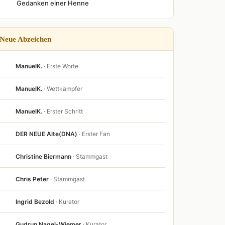
Gedanken einer Henne
Neue Abzeichen
ManuelK.
· Erste Worte
ManuelK.
· Wettkämpfer
ManuelK.
· Erster Schritt
DER NEUE Alte(DNA)
· Erster Fan
Christine Biermann
· Stammgast
Chris Peter
· Stammgast
Ingrid Bezold
· Kurator
Gudrun Nagel-Wiemer
· Kurator