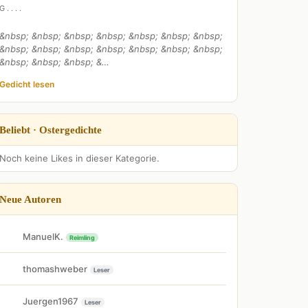
G . . . .
&nbsp; &nbsp; &nbsp; &nbsp; &nbsp; &nbsp; &nbsp;
&nbsp; &nbsp; &nbsp; &nbsp; &nbsp; &nbsp; &nbsp;
&nbsp; &nbsp; &nbsp; &…
Gedicht lesen
Beliebt · Ostergedichte
Noch keine Likes in dieser Kategorie.
Neue Autoren
ManuelK.
Reimling
thomashweber
Leser
Juergen1967
Leser