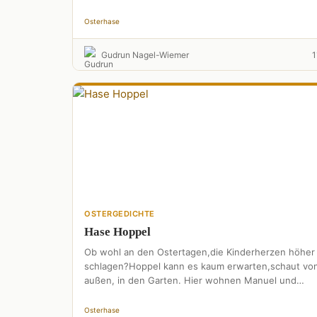
kann es kaum erwarten.Lisa denkt an …
Osterhase
Gudrun Nagel-Wiemer
1
OSTERGEDICHTE
Hase Hoppel
Ob wohl an den Ostertagen,die Kinderherzen höher
schlagen?Hoppel kann es kaum erwarten,schaut vo
außen, in den Garten. Hier wohnen Manuel und
Linda.Die Zwei haben so …
Osterhase