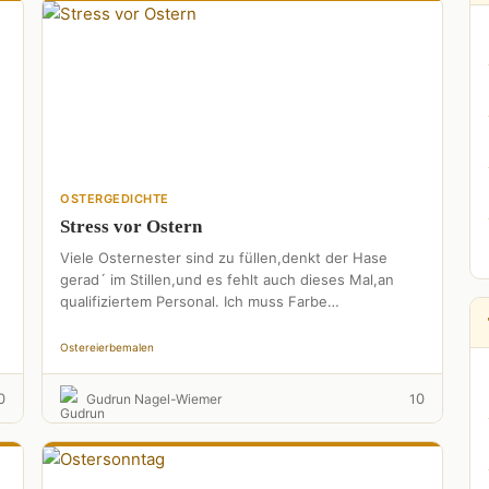
OSTERGEDICHTE
Stress vor Ostern
Viele Osternester sind zu füllen,denkt der Hase
gerad´ im Stillen,und es fehlt auch dieses Mal,an
qualifiziertem Personal. Ich muss Farbe
nachbestellen,da habe ich so meine …
Ostereier
bemalen
0
0
Gudrun Nagel-Wiemer
1