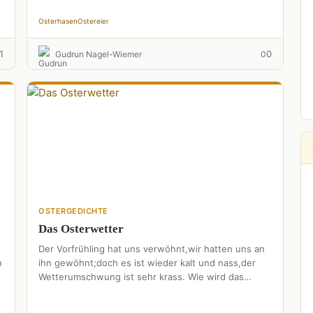
spitzt seine Ohren..."Hast …
Osterhasen
Ostereier
1
0
Gudrun Nagel-Wiemer
0
OSTERGEDICHTE
Das Osterwetter
Der Vorfrühling hat uns verwöhnt,wir hatten uns an
n
ihn gewöhnt;doch es ist wieder kalt und nass,der
Wetterumschwung ist sehr krass. Wie wird das
Wetter Ostern …