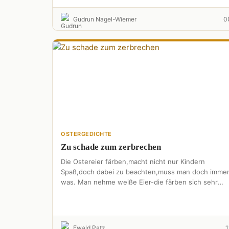
Gudrun Nagel-Wiemer
0
OSTERGEDICHTE
Zu schade zum zerbrechen
Die Ostereier färben,macht nicht nur Kindern
Spaß,doch dabei zu beachten,muss man doch imme
was. Man nehme weiße Eier-die färben sich sehr
schön-mit braunen Eiern wird …
Ewald Patz
1