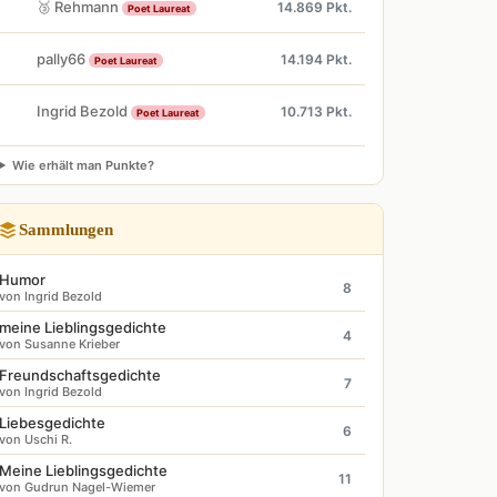
🥉 Rehmann
14.869 Pkt.
Poet Laureat
pally66
14.194 Pkt.
Poet Laureat
Ingrid Bezold
10.713 Pkt.
Poet Laureat
Wie erhält man Punkte?
Sammlungen
Humor
8
von Ingrid Bezold
meine Lieblingsgedichte
4
von Susanne Krieber
Freundschaftsgedichte
7
von Ingrid Bezold
Liebesgedichte
6
von Uschi R.
Meine Lieblingsgedichte
11
von Gudrun Nagel-Wiemer