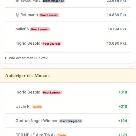
🥈 Ewald Patz
20.685 Pkt.
Dichterlegende
🥉 Rehmann
14.869 Pkt.
Poet Laureat
pally66
14.194 Pkt.
Poet Laureat
Ingrid Bezold
10.690 Pkt.
Poet Laureat
Wie erhält man Punkte?
Aufsteiger des Monats
Ingrid Bezold
+318
Poet Laureat
Uschi R.
+218
Barde
Gudrun Nagel-Wiemer
+194
Dichterlegende
DER NEUE Alte(DNA)
+179
Barde