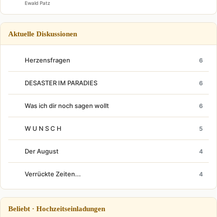
Ewald Patz
Aktuelle Diskussionen
Herzensfragen
6
DESASTER IM PARADIES
6
Was ich dir noch sagen wollt
6
W U N S C H
5
Der August
4
Verrückte Zeiten...
4
Beliebt · Hochzeitseinladungen