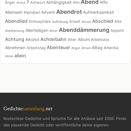
Abend
?
Abhängigkeit
Affe
Ärger
Antwort
Alm
Armut
Abendrot
Alleinsein
Advent
Aufmerksamkeit
Alphabet
Abendlied
Abschied
Atmosphäre
Arbeit
Alte
Aufklärung
Amsel
Abenddämmerung
Allerheiligen
Appetit
Anerkennung
Amor
Achtung
Achterbahn
Alkohol
Album
Alter
Arbeitslos
Abenteuer
Abnehmen
Alltag
Arbeitstag
Amerika
Angst
Ahnen
allein
Annie
Gedichte
sammlung
.net
Kostenlose Gedichte und Sprüche für alle Anlässe seit 2006. Finde
das passende Gedicht oder veröffentliche deine eigenen.