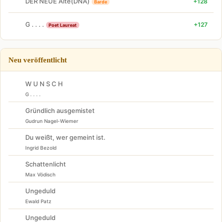
DER NEUE Alte(DNA)
+128
Barde
G . . . .
+127
Poet Laureat
Neu veröffentlicht
W U N S C H
G . . . .
Gründlich ausgemistet
Gudrun Nagel-Wiemer
Du weißt, wer gemeint ist.
Ingrid Bezold
Schattenlicht
Max Vödisch
Ungeduld
Ewald Patz
Ungeduld