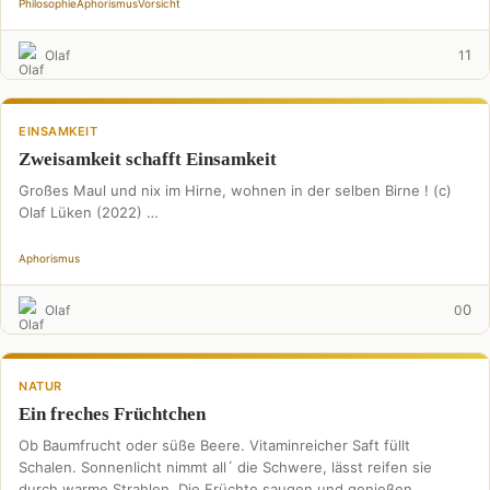
Philosophie
Aphorismus
Vorsicht
1
Olaf
1
EINSAMKEIT
Zweisamkeit schafft Einsamkeit
Großes Maul und nix im Hirne, wohnen in der selben Birne ! (c)
Olaf Lüken (2022) …
Aphorismus
0
Olaf
0
NATUR
Ein freches Früchtchen
Ob Baumfrucht oder süße Beere. Vitaminreicher Saft füllt
Schalen. Sonnenlicht nimmt all´ die Schwere, lässt reifen sie
durch warme Strahlen. Die Früchte saugen und genießen, …