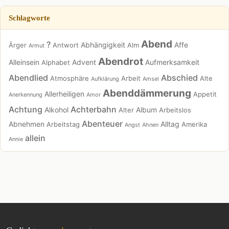
Schlagworte
Abend
?
Abhängigkeit
Affe
Ärger
Antwort
Alm
Armut
Abendrot
Alleinsein
Advent
Aufmerksamkeit
Alphabet
Abendlied
Abschied
Atmosphäre
Arbeit
Alte
Aufklärung
Amsel
Abenddämmerung
Allerheiligen
Appetit
Anerkennung
Amor
Achtung
Achterbahn
Alkohol
Album
Alter
Arbeitslos
Abenteuer
Abnehmen
Alltag
Arbeitstag
Amerika
Angst
Ahnen
allein
Annie