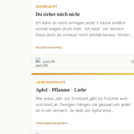
SEHNSUCHT
Du siehst mich nicht
Ich kann es nicht ertragen,wollt`s heute endlich
einmal wagen,drum steh` ich heut` vor deinem
Haus,doch du schaust nicht einmal heraus. Hinter
diesen hohen Fenstern,tanzen Schatten, …
Haus
Schatten
Herz
pally66
2
LIEBESGEDICHTE
Apfel - Pflaume - Liebe
Wie jedes Jahr zur Erntezeit,gibt es Früchte weit
und breit,an Zweigen hängen sie gepaart,ein jeder
ist in sie vernarrt. So liebt ein Apfel eine
Pflaume,doch …
Obst
eingezwängt
Herz