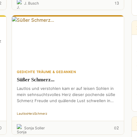
2
3
J. Busch
1
z
GEDICHTE TRÄUME & GEDANKEN
Süßer Schmerz...
Lautlos und verstohlen kam er auf leisen Sohlen in
mein sehnsuchtsvolles Herz dieser pochende süße
Schmerz Freude und quälende Lust schwellen in
meiner Brust das …
Lautlos
Herz
Schmerz
0
2
Sonja Soller
0