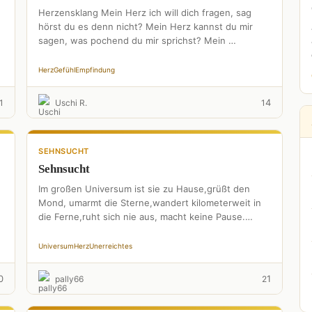
Herzensklang Mein Herz ich will dich fragen, sag
hörst du es denn nicht? Mein Herz kannst du mir
sagen, was pochend du mir sprichst? Mein …
Herz
Gefühl
Empfindung
4
1
Uschi R.
1
SEHNSUCHT
Sehnsucht
Im großen Universum ist sie zu Hause,grüßt den
Mond, umarmt die Sterne,wandert kilometerweit in
die Ferne,ruht sich nie aus, macht keine Pause.
Sehnsucht, ein letzter …
Universum
Herz
Unerreichtes
0
1
pally66
2