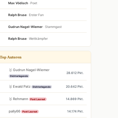
Max Vödisch
· Poet
Ralph Bruse
· Erster Fan
Gudrun Nagel-Wiemer
· Stammgast
Ralph Bruse
· Wettkämpfer
Top Autoren
🥇 Gudrun Nagel-Wiemer
28.612 Pkt.
Dichterlegende
🥈 Ewald Patz
20.642 Pkt.
Dichterlegende
🥉 Rehmann
14.869 Pkt.
Poet Laureat
pally66
14.174 Pkt.
Poet Laureat