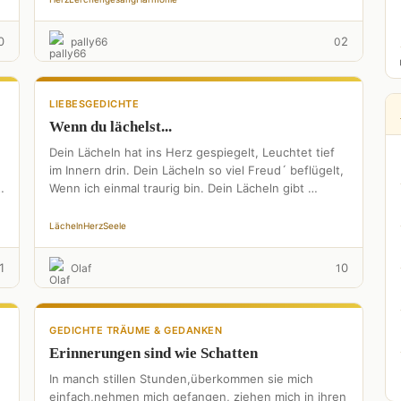
0
2
pally66
0
LIEBESGEDICHTE
Wenn du lächelst...
Dein Lächeln hat ins Herz gespiegelt, Leuchtet tief
im Innern drin. Dein Lächeln so viel Freud´ beflügelt,
Wenn ich einmal traurig bin. Dein Lächeln gibt …
Lächeln
Herz
Seele
1
0
Olaf
1
GEDICHTE TRÄUME & GEDANKEN
Erinnerungen sind wie Schatten
In manch stillen Stunden,überkommen sie mich
einfach,nehmen mich gefangen, ziehen mich in ihren