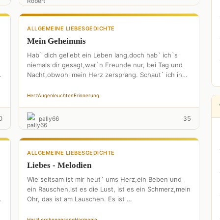
ALLGEMEINE LIEBESGEDICHTE
Mein Geheimnis
Hab` dich geliebt ein Leben lang,doch hab` ich`s
niemals dir gesagt,war`n Freunde nur, bei Tag und
Nacht,obwohl mein Herz zersprang. Schaut` ich in
fremde Augen,sah …
Herz
Augenleuchten
Erinnerung
0
5
pally66
3
ALLGEMEINE LIEBESGEDICHTE
Liebes - Melodien
Wie seltsam ist mir heut` ums Herz,ein Beben und
ein Rauschen,ist es die Lust, ist es ein Schmerz,mein
Ohr, das ist am Lauschen. Es ist …
Herz
Lerchengesang
Harmonie