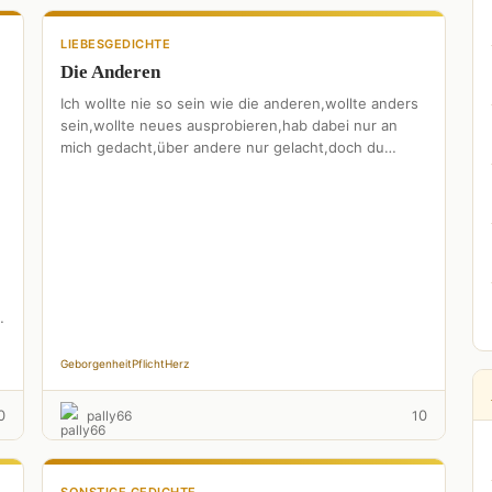
LIEBESGEDICHTE
Die Anderen
Ich wollte nie so sein wie die anderen,wollte anders
sein,wollte neues ausprobieren,hab dabei nur an
mich gedacht,über andere nur gelacht,doch du
sah`st es anders:du gingst …
…
Geborgenheit
Pflicht
Herz
0
0
pally66
1