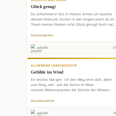
GEDICHTE ÜBER GLÜCK
Glück genug!
Du schlummerst fest in meinen Armen,ich lausche
deinem Atem,ein Zucken in den Augen,wenn du im
Traum meinen Namen rufst.Glück genug! Auch nach
einem schweren Tag,verscheuchst …
Armen
Sorgen
Herz
pally66
0
ALLGEMEINE LIEBESGEDICHTE
Gefühle im Wind
Ein letztes Mal geh` ich den Weg,ohne dich, allein
zum Steg, seh` wie die Sonne im Meer
versinkt,Wellenrauschen die Schreie der Möwen
verschlingt. Leer und …
Strand
Herz
Gefühle
pally66
0