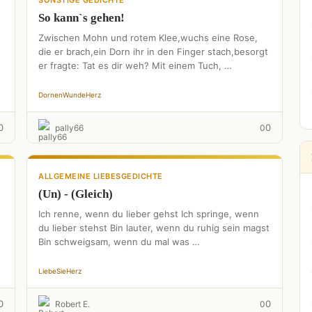
SONSTIGE GEDICHTE
So kann`s gehen!
Zwischen Mohn und rotem Klee,wuchs eine Rose,
die er brach,ein Dorn ihr in den Finger stach,besorgt
er fragte: Tat es dir weh? Mit einem Tuch, …
Dornen
Wunde
Herz
0
0
pally66
0
ALLGEMEINE LIEBESGEDICHTE
(Un) - (Gleich)
Ich renne, wenn du lieber gehst Ich springe, wenn
du lieber stehst Bin lauter, wenn du ruhig sein magst
Bin schweigsam, wenn du mal was …
Liebe
Sie
Herz
0
0
Robert E.
0