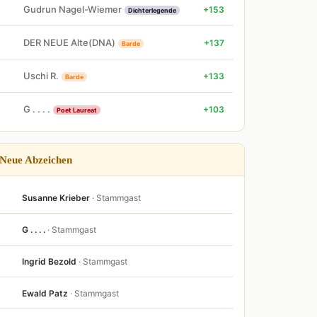
Gudrun Nagel-Wiemer
+153
Dichterlegende
DER NEUE Alte(DNA)
+137
Barde
Uschi R.
+133
Barde
G . . . .
+103
Poet Laureat
Neue Abzeichen
Susanne Krieber
· Stammgast
G . . . .
· Stammgast
Ingrid Bezold
· Stammgast
Ewald Patz
· Stammgast