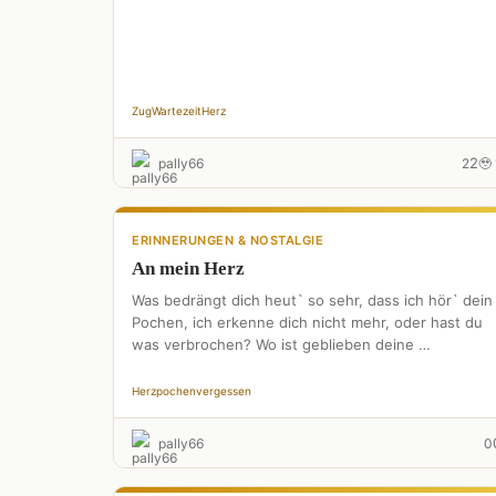
Zug
Wartezeit
Herz
2
pally66
2
🥹 
ERINNERUNGEN & NOSTALGIE
An mein Herz
Was bedrängt dich heut` so sehr, dass ich hör` dein
Pochen, ich erkenne dich nicht mehr, oder hast du
was verbrochen? Wo ist geblieben deine …
Herz
pochen
vergessen
pally66
0