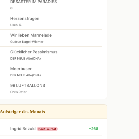
DESASTER IM PARADIES
G . . . .
Herzensfragen
Uschi R.
Wir lieben Marmelade
Gudrun Nagel-Wiemer
Glücklicher Pessimismus
DER NEUE Alte(DNA)
Meerbusen
DER NEUE Alte(DNA)
99 LUFTBALLONS
Chris Peter
Aufsteiger des Monats
Ingrid Bezold
+268
Poet Laureat