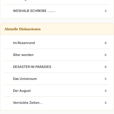
WESHALB SCHREIBE ........
3
Aktuelle Diskussionen
Im Rosenrund
6
Älter werden
6
DESASTER IM PARADIES
6
Das Universum
5
Der August
4
Verrückte Zeiten...
4