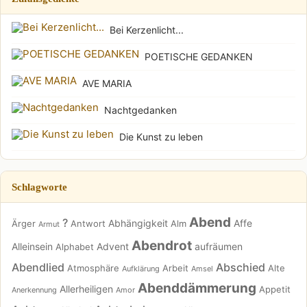
Bei Kerzenlicht...
POETISCHE GEDANKEN
AVE MARIA
Nachtgedanken
Die Kunst zu leben
Schlagworte
Abend
?
Abhängigkeit
Affe
Ärger
Antwort
Alm
Armut
Abendrot
Alleinsein
Advent
aufräumen
Alphabet
Abendlied
Abschied
Atmosphäre
Arbeit
Alte
Aufklärung
Amsel
Abenddämmerung
Allerheiligen
Appetit
Anerkennung
Amor