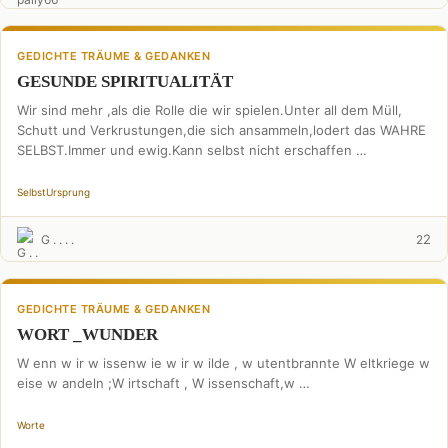
GEDICHTE TRÄUME & GEDANKEN
GESUNDE SPIRITUALITÄT
Wir sind mehr ,als die Rolle die wir spielen.Unter all dem Müll,
Schutt und Verkrustungen,die sich ansammeln,lodert das WAHRE
SELBST.Immer und ewig.Kann selbst nicht erschaffen …
Selbst
Ursprung
2
G . . . .
2
GEDICHTE TRÄUME & GEDANKEN
WORT _WUNDER
W enn w ir w issenw ie w ir w ilde , w utentbrannte W eltkriege w
eise w andeln ;W irtschaft , W issenschaft,w …
Worte