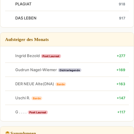
PLAGIAT
918
DAS LEBEN
917
Aufsteiger des Monats
Ingrid Bezold
+277
Poet Laureat
Gudrun Nagel-Wiemer
+169
Dichterlegende
DER NEUE Alte(DNA)
+163
Barde
Uschi R.
+147
Barde
G . . . .
+117
Poet Laureat
Sammlungen