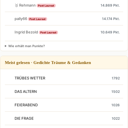
🥉 Rehmann
14.869 Pkt.
Poet Laureat
pally66
14.174 Pkt.
Poet Laureat
Ingrid Bezold
10.649 Pkt.
Poet Laureat
Wie erhält man Punkte?
Meist gelesen · Gedichte Träume & Gedanken
TRÜBES WETTER
1792
DAS ALTERN
1502
FEIERABEND
1026
DIE FRAGE
1022