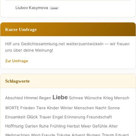
Liubov Kasymova
Leser
Kurze Umfrage
Hilf uns Gedichtesammlung.net weiterzuentwickeln — wir freuen
uns über deine Meinung!
Zur Umfrage
Schlagworte
Liebe
Abschied
Himmel
Regen
Schnee
Wünsche
Krieg
Mensch
WORTE
Frieden
Tiere
Kinder
Winter
Menschen
Nacht
Sonne
Glück
Einsamkeit
Trauer
Engel
Erinnerung
Freundschaft
Hoffnung
Garten
Ruhe
Frühling
Herbst
Meer
Gefühle
Alter
Traum
Weihnachten
Wind
Freude
Träume
Advent
Blumen
Eduard