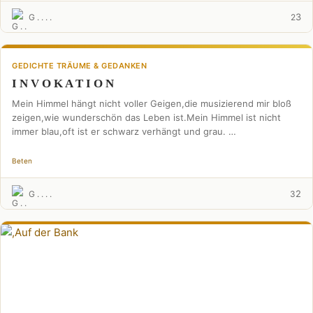
3
G . . . .
2
GEDICHTE TRÄUME & GEDANKEN
I N V O K A T I O N
Mein Himmel hängt nicht voller Geigen,die musizierend mir bloß
zeigen,wie wunderschön das Leben ist.Mein Himmel ist nicht
immer blau,oft ist er schwarz verhängt und grau. …
Beten
2
G . . . .
3