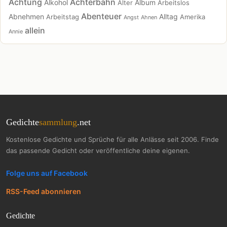
Achtung
Achterbahn
Alkohol
Album
Alter
Arbeitslos
Abenteuer
Abnehmen
Alltag
Arbeitstag
Amerika
Angst
Ahnen
allein
Annie
Gedichte
sammlung
.net
Kostenlose Gedichte und Sprüche für alle Anlässe seit 2006. Finde
das passende Gedicht oder veröffentliche deine eigenen.
Folge uns auf Facebook
RSS-Feed abonnieren
Gedichte