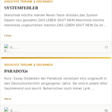
GEDICHTE TRÄUME & GEDANKEN
SYSTEMFEHLER
Manchmal möchte mandie Reset-Taste drücken,das System
Dasein neu gestalten.DAS LEBEN SAGT NEIN.Manchmal möchte
manetwas ungeschehen machen,DAS LEBEN SAGT NEIN.Da ist
ein Systemfehler,nichts kann ausradiert werden,alles …
Fehler
1
G . . . .
1
GEDICHTE TRÄUME & GEDANKEN
PARADOXie
Kurz- Essay Gedanken der Paradoxie versetzen eins ungewollt in
den Deutschunterricht vergangener Jahre. Sie sind in jedem Alter
faszinierend und skurril. Beherrschen noch immer Lyrik …
Worte
6
G . . . .
1