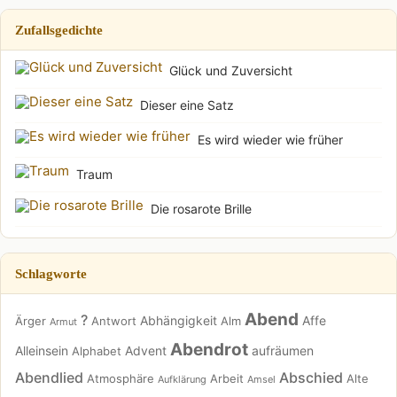
Zufallsgedichte
Glück und Zuversicht
Dieser eine Satz
Es wird wieder wie früher
Traum
Die rosarote Brille
Schlagworte
Abend
?
Abhängigkeit
Affe
Ärger
Antwort
Alm
Armut
Abendrot
Alleinsein
Advent
aufräumen
Alphabet
Abendlied
Abschied
Atmosphäre
Arbeit
Alte
Aufklärung
Amsel