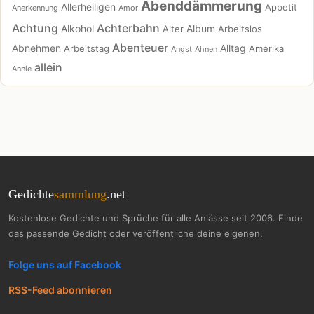
Abenddämmerung
Allerheiligen
Appetit
Anerkennung
Amor
Achtung
Achterbahn
Alkohol
Album
Alter
Arbeitslos
Abenteuer
Abnehmen
Alltag
Arbeitstag
Amerika
Angst
Ahnen
allein
Annie
Gedichte
sammlung
.net
Kostenlose Gedichte und Sprüche für alle Anlässe seit 2006. Finde
das passende Gedicht oder veröffentliche deine eigenen.
Folge uns auf Facebook
RSS-Feed abonnieren