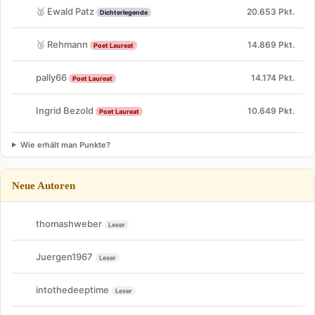
🥈 Ewald Patz
20.653 Pkt.
Dichterlegende
🥉 Rehmann
14.869 Pkt.
Poet Laureat
pally66
14.174 Pkt.
Poet Laureat
Ingrid Bezold
10.649 Pkt.
Poet Laureat
Wie erhält man Punkte?
Neue Autoren
thomashweber
Leser
Juergen1967
Leser
intothedeeptime
Leser