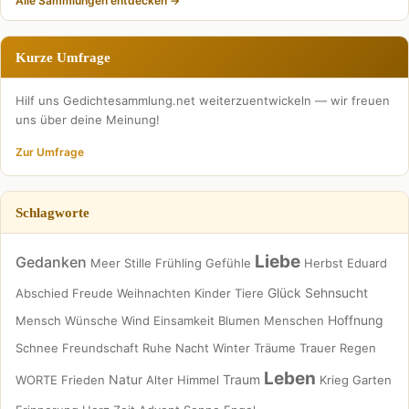
Alle Sammlungen entdecken →
Kurze Umfrage
Hilf uns Gedichtesammlung.net weiterzuentwickeln — wir freuen
uns über deine Meinung!
Zur Umfrage
Schlagworte
Liebe
Gedanken
Meer
Stille
Frühling
Gefühle
Herbst
Eduard
Glück
Sehnsucht
Abschied
Freude
Weihnachten
Kinder
Tiere
Hoffnung
Mensch
Wünsche
Wind
Einsamkeit
Blumen
Menschen
Schnee
Freundschaft
Ruhe
Nacht
Winter
Träume
Trauer
Regen
Leben
Natur
Traum
WORTE
Frieden
Alter
Himmel
Krieg
Garten