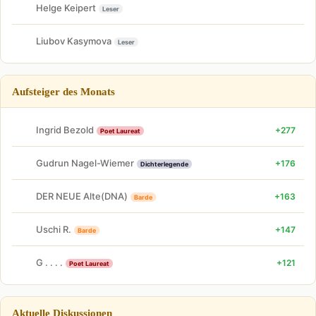
Helge Keipert
Leser
Liubov Kasymova
Leser
Aufsteiger des Monats
Ingrid Bezold
+277
Poet Laureat
Gudrun Nagel-Wiemer
+176
Dichterlegende
DER NEUE Alte(DNA)
+163
Barde
Uschi R.
+147
Barde
G . . . .
+121
Poet Laureat
Aktuelle Diskussionen