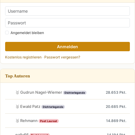
Angemeldet bleiben
Anmelden
Kostenlos registrieren
·
Passwort vergessen?
Top Autoren
🥇 Gudrun Nagel-Wiemer
28.653 Pkt.
Dichterlegende
🥈 Ewald Patz
20.685 Pkt.
Dichterlegende
🥉 Rehmann
14.869 Pkt.
Poet Laureat
pally66
14.194 Pkt.