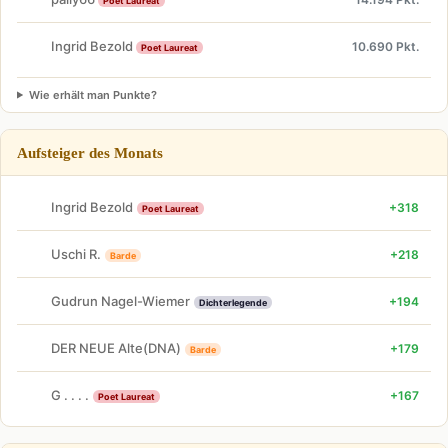
Poet Laureat
Ingrid Bezold
10.690 Pkt.
Poet Laureat
Wie erhält man Punkte?
Aufsteiger des Monats
Ingrid Bezold
+318
Poet Laureat
Uschi R.
+218
Barde
Gudrun Nagel-Wiemer
+194
Dichterlegende
DER NEUE Alte(DNA)
+179
Barde
G . . . .
+167
Poet Laureat