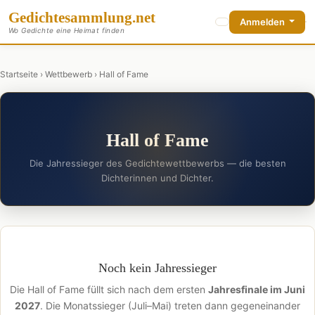
Gedichte
sammlung
.net
Anmelden
Wo Gedichte eine Heimat finden
Startseite
›
Wettbewerb
› Hall of Fame
Hall of Fame
Die Jahressieger des Gedichtewettbewerbs — die besten
Dichterinnen und Dichter.
Noch kein Jahressieger
Die Hall of Fame füllt sich nach dem ersten
Jahresfinale im Juni
2027
. Die Monatssieger (Juli–Mai) treten dann gegeneinander