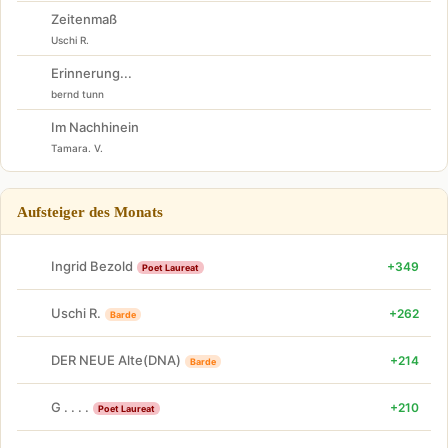
Zeitenmaß
Uschi R.
Erinnerung...
bernd tunn
Im Nachhinein
Tamara. V.
Aufsteiger des Monats
Ingrid Bezold
+349
Poet Laureat
Uschi R.
+262
Barde
DER NEUE Alte(DNA)
+214
Barde
G . . . .
+210
Poet Laureat