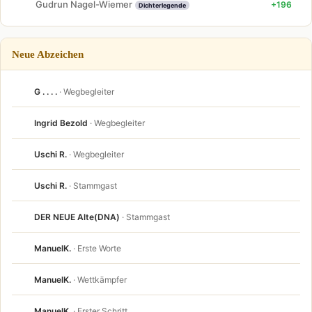
Gudrun Nagel-Wiemer
+196
Dichterlegende
Neue Abzeichen
G . . . .
· Wegbegleiter
Ingrid Bezold
· Wegbegleiter
Uschi R.
· Wegbegleiter
Uschi R.
· Stammgast
DER NEUE Alte(DNA)
· Stammgast
ManuelK.
· Erste Worte
ManuelK.
· Wettkämpfer
ManuelK.
· Erster Schritt