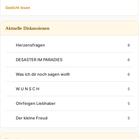
Gedicht lesen
Aktuelle Diskussionen
Herzensfragen
8
DESASTER IM PARADIES
6
Was ich dir noch sagen wollt
6
W U N S C H
5
Ohrfeigen Liebhaber
5
Der kleine Freud
5