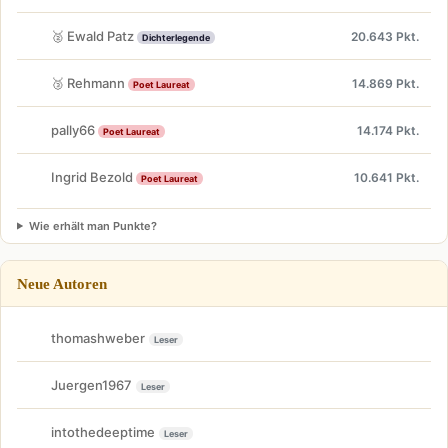
🥈 Ewald Patz
20.643 Pkt.
Dichterlegende
🥉 Rehmann
14.869 Pkt.
Poet Laureat
pally66
14.174 Pkt.
Poet Laureat
Ingrid Bezold
10.641 Pkt.
Poet Laureat
Wie erhält man Punkte?
Neue Autoren
thomashweber
Leser
Juergen1967
Leser
intothedeeptime
Leser