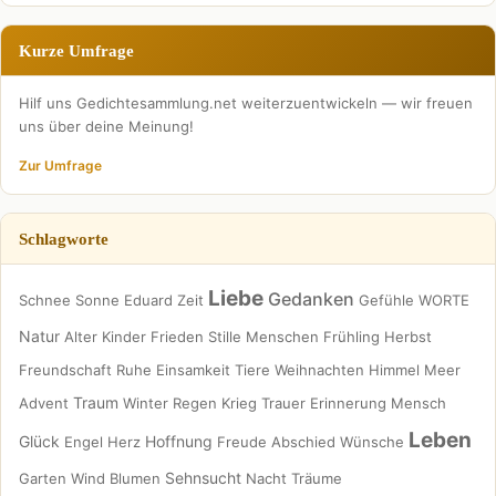
Kurze Umfrage
Hilf uns Gedichtesammlung.net weiterzuentwickeln — wir freuen
uns über deine Meinung!
Zur Umfrage
Schlagworte
Liebe
Gedanken
Schnee
Sonne
Eduard
Zeit
Gefühle
WORTE
Natur
Alter
Kinder
Frieden
Stille
Menschen
Frühling
Herbst
Freundschaft
Ruhe
Einsamkeit
Tiere
Weihnachten
Himmel
Meer
Traum
Advent
Winter
Regen
Krieg
Trauer
Erinnerung
Mensch
Leben
Glück
Hoffnung
Engel
Herz
Freude
Abschied
Wünsche
Sehnsucht
Garten
Wind
Blumen
Nacht
Träume