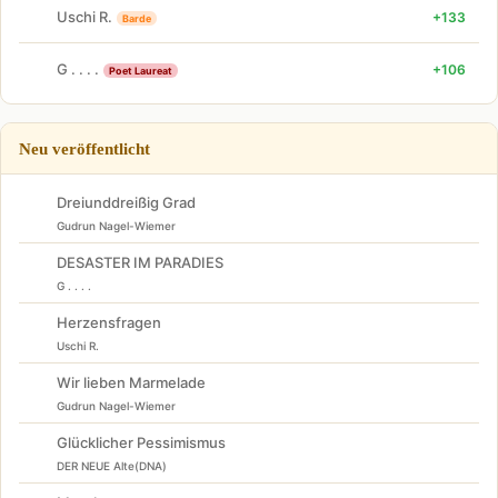
Uschi R.
+133
Barde
G . . . .
+106
Poet Laureat
Neu veröffentlicht
Dreiunddreißig Grad
Gudrun Nagel-Wiemer
DESASTER IM PARADIES
G . . . .
Herzensfragen
Uschi R.
Wir lieben Marmelade
Gudrun Nagel-Wiemer
Glücklicher Pessimismus
DER NEUE Alte(DNA)