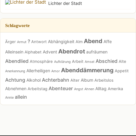
Lichter der Stadt
Schlagworte
Abend
?
Abhängigkeit
Affe
Ärger
Antwort
Alm
Armut
Abendrot
Alleinsein
Advent
aufräumen
Alphabet
Abendlied
Abschied
Atmosphäre
Arbeit
Alte
Aufklärung
Amsel
Abenddämmerung
Allerheiligen
Appetit
Anerkennung
Amor
Achtung
Achterbahn
Alkohol
Album
Alter
Arbeitslos
Abenteuer
Abnehmen
Alltag
Arbeitstag
Amerika
Angst
Ahnen
allein
Annie