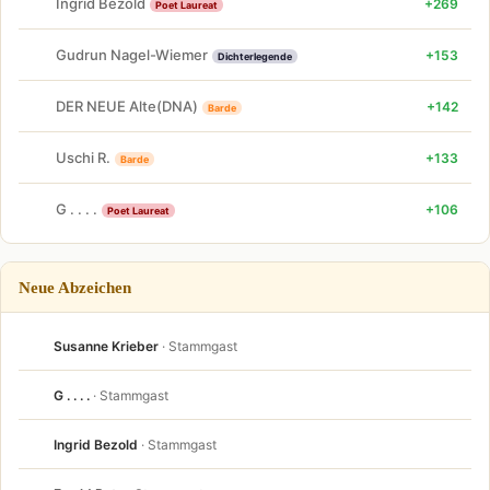
Ingrid Bezold
+269
Poet Laureat
Gudrun Nagel-Wiemer
+153
Dichterlegende
DER NEUE Alte(DNA)
+142
Barde
Uschi R.
+133
Barde
G . . . .
+106
Poet Laureat
Neue Abzeichen
Susanne Krieber
· Stammgast
G . . . .
· Stammgast
Ingrid Bezold
· Stammgast