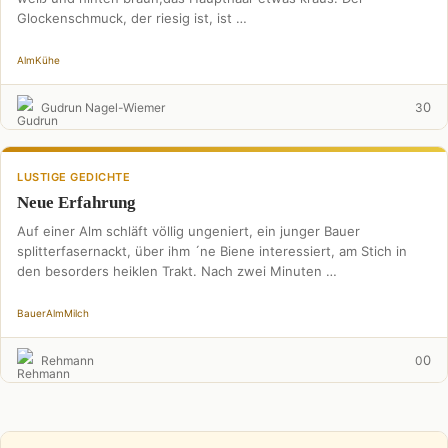
Glockenschmuck, der riesig ist, ist …
Alm
Kühe
0
Gudrun Nagel-Wiemer
3
LUSTIGE GEDICHTE
Neue Erfahrung
Auf einer Alm schläft völlig ungeniert, ein junger Bauer
splitterfasernackt, über ihm ´ne Biene interessiert, am Stich in
den besorders heiklen Trakt. Nach zwei Minuten …
Bauer
Alm
Milch
0
Rehmann
0