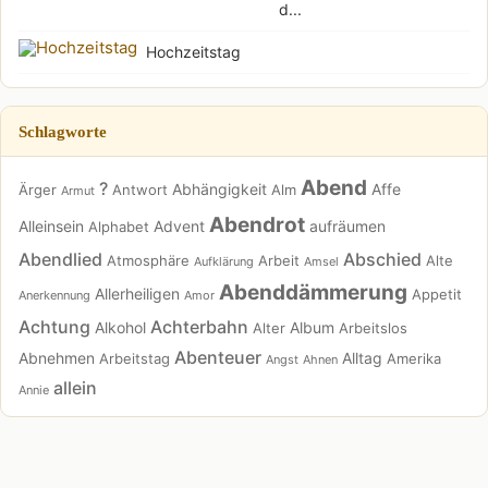
d...
Hochzeitstag
Schlagworte
Abend
?
Abhängigkeit
Affe
Ärger
Antwort
Alm
Armut
Abendrot
Alleinsein
Advent
aufräumen
Alphabet
Abendlied
Abschied
Atmosphäre
Arbeit
Alte
Aufklärung
Amsel
Abenddämmerung
Allerheiligen
Appetit
Anerkennung
Amor
Achtung
Achterbahn
Alkohol
Album
Alter
Arbeitslos
Abenteuer
Abnehmen
Alltag
Arbeitstag
Amerika
Angst
Ahnen
allein
Annie