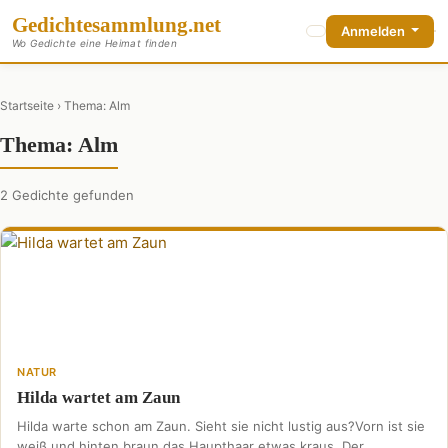
Gedichte
sammlung
.net
Anmelden
Wo Gedichte eine Heimat finden
Startseite
› Thema: Alm
Thema: Alm
2 Gedichte gefunden
NATUR
Hilda wartet am Zaun
Hilda warte schon am Zaun. Sieht sie nicht lustig aus?Vorn ist sie
weiß und hinten braun,das Haupthaar etwas kraus. Der