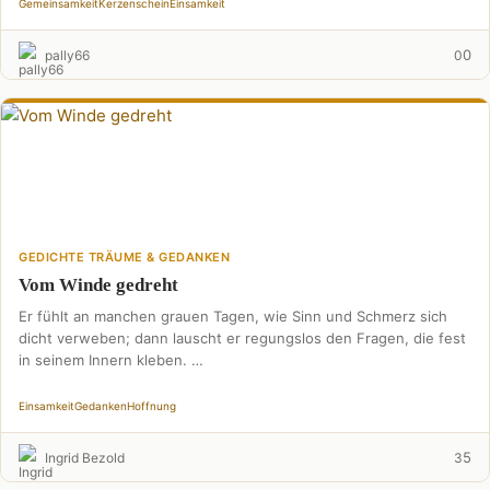
Gemeinsamkeit
Kerzenschein
Einsamkeit
0
pally66
0
GEDICHTE TRÄUME & GEDANKEN
Vom Winde gedreht
Er fühlt an manchen grauen Tagen, wie Sinn und Schmerz sich
dicht verweben; dann lauscht er regungslos den Fragen, die fest
in seinem Innern kleben. …
Einsamkeit
Gedanken
Hoffnung
5
Ingrid Bezold
3