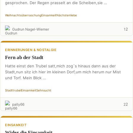
gesprochen. Der Regen prasselt an die Scheiben,sie …
Weihnachtsüberraschung
Einsamkeit
Nächstenliebe
2
Gudrun Nagel-Wiemer
1
ERINNERUNGEN & NOSTALGIE
Fern ab der Stadt
Hatte einst den Trubel satt,mich zog`s hinaus dann aus der
Stadt,nun sitz ich hier im kleinen Dorf,um mich herum nur Mist
und Torf. Mein Blick …
Stadttrubel
Einsamkeit
Sehnsucht
2
pally66
2
EINSAMKEIT
Wider die Einsamkeit