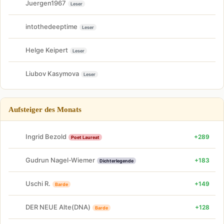
Juergen1967
Leser
intothedeeptime
Leser
Helge Keipert
Leser
Liubov Kasymova
Leser
Aufsteiger des Monats
Ingrid Bezold
+289
Poet Laureat
Gudrun Nagel-Wiemer
+183
Dichterlegende
Uschi R.
+149
Barde
DER NEUE Alte(DNA)
+128
Barde