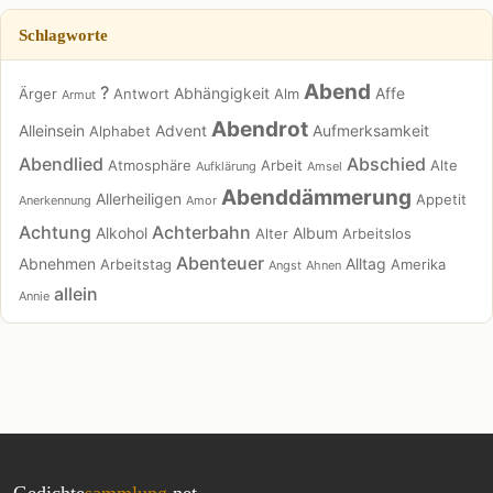
Schlagworte
Abend
?
Abhängigkeit
Affe
Ärger
Antwort
Alm
Armut
Abendrot
Alleinsein
Advent
Aufmerksamkeit
Alphabet
Abendlied
Abschied
Atmosphäre
Arbeit
Alte
Aufklärung
Amsel
Abenddämmerung
Allerheiligen
Appetit
Anerkennung
Amor
Achtung
Achterbahn
Alkohol
Album
Alter
Arbeitslos
Abenteuer
Abnehmen
Alltag
Arbeitstag
Amerika
Angst
Ahnen
allein
Annie