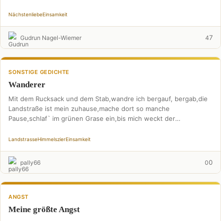
Nächstenliebe
Einsamkeit
7
Gudrun Nagel-Wiemer
4
SONSTIGE GEDICHTE
Wanderer
Mit dem Rucksack und dem Stab,wandre ich bergauf, bergab,die
Landstraße ist mein zuhause,mache dort so manche
Pause,schlaf` im grünen Grase ein,bis mich weckt der
Sonnenschein, …
Landstrasse
Himmelszier
Einsamkeit
0
pally66
0
ANGST
Meine größte Angst