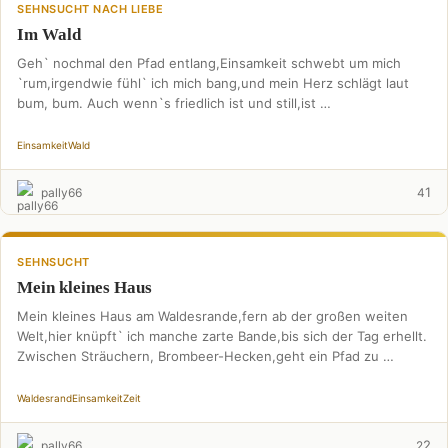
SEHNSUCHT NACH LIEBE
Im Wald
Geh` nochmal den Pfad entlang,Einsamkeit schwebt um mich
`rum,irgendwie fühl` ich mich bang,und mein Herz schlägt laut
bum, bum. Auch wenn`s friedlich ist und still,ist …
Einsamkeit
Wald
1
pally66
4
SEHNSUCHT
Mein kleines Haus
Mein kleines Haus am Waldesrande,fern ab der großen weiten
Welt,hier knüpft` ich manche zarte Bande,bis sich der Tag erhellt.
Zwischen Sträuchern, Brombeer-Hecken,geht ein Pfad zu …
Waldesrand
Einsamkeit
Zeit
2
pally66
2