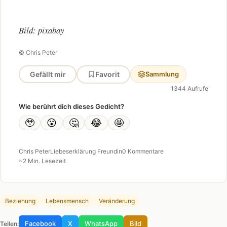
Bild: pixabay
© Chris Peter
Gefällt mir
Favorit
Sammlung
1344 Aufrufe
Wie berührt dich dieses Gedicht?
🥹
😮
🤔
😂
🤩
Chris Peter
Liebeserklärung Freundin
0 Kommentare
~2 Min. Lesezeit
Beziehung
Lebensmensch
Veränderung
Facebook
X
WhatsApp
Bild
Teilen: