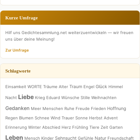
Kurze Umfrage
Hilf uns Gedichtesammlung.net weiterzuentwickeln — wir freuen
uns über deine Meinung!
Zur Umfrage
Schlagworte
Traum
Glück
Einsamkeit
WORTE
Träume
Alter
Engel
Himmel
Liebe
Nacht
Krieg
Eduard
Wünsche
Stille
Weihnachten
Gedanken
Hoffnung
Meer
Menschen
Ruhe
Freude
Frieden
Regen
Blumen
Schnee
Wind
Trauer
Sonne
Herbst
Advent
Erinnerung
Winter
Abschied
Herz
Frühling
Tiere
Zeit
Garten
Leben
Sehnsucht
Natur
Mensch
Kinder
Gefühle
Freundschaft