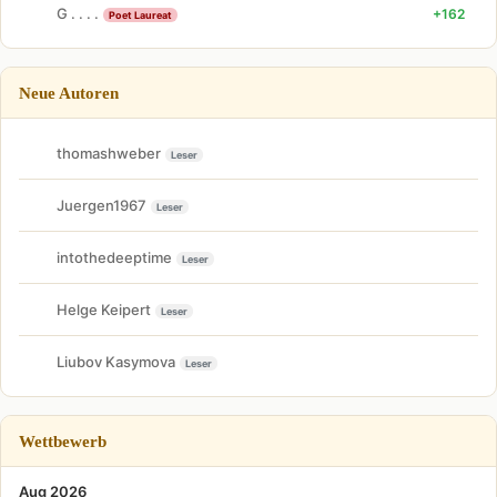
G . . . .
+162
Poet Laureat
Neue Autoren
thomashweber
Leser
Juergen1967
Leser
intothedeeptime
Leser
Helge Keipert
Leser
Liubov Kasymova
Leser
Wettbewerb
Aug 2026