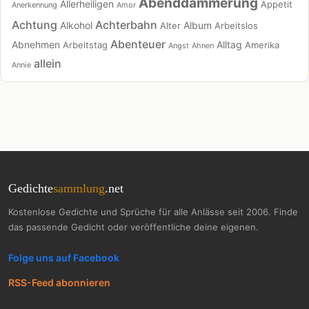
Abenddämmerung
Allerheiligen
Appetit
Anerkennung
Amor
Achtung
Achterbahn
Alkohol
Album
Alter
Arbeitslos
Abenteuer
Abnehmen
Alltag
Arbeitstag
Amerika
Angst
Ahnen
allein
Annie
Gedichte
sammlung
.net
Kostenlose Gedichte und Sprüche für alle Anlässe seit 2006. Finde
das passende Gedicht oder veröffentliche deine eigenen.
Folge uns auf Facebook
RSS-Feed abonnieren