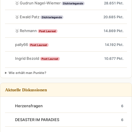
🥇 Gudrun Nagel-Wiemer
28.651 Pkt.
Dichterlegende
🥈 Ewald Patz
20.685 Pkt.
Dichterlegende
🥉 Rehmann
14.869 Pkt.
Poet Laureat
pally66
14.192 Pkt.
Poet Laureat
Ingrid Bezold
10.677 Pkt.
Poet Laureat
Wie erhält man Punkte?
Aktuelle Diskussionen
Herzensfragen
6
DESASTER IM PARADIES
6