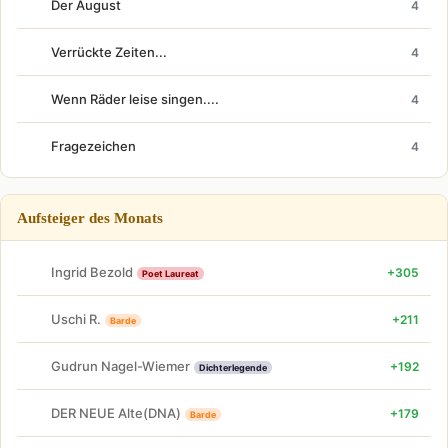
Der August
4
Verrückte Zeiten...
4
Wenn Räder leise singen....
4
Fragezeichen
4
Aufsteiger des Monats
Ingrid Bezold
+305
Poet Laureat
Uschi R.
+211
Barde
Gudrun Nagel-Wiemer
+192
Dichterlegende
DER NEUE Alte(DNA)
+179
Barde