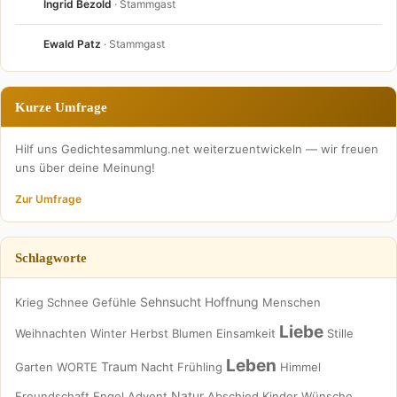
Ingrid Bezold
· Stammgast
Ewald Patz
· Stammgast
Kurze Umfrage
Hilf uns Gedichtesammlung.net weiterzuentwickeln — wir freuen
uns über deine Meinung!
Zur Umfrage
Schlagworte
Sehnsucht
Hoffnung
Krieg
Schnee
Gefühle
Menschen
Liebe
Weihnachten
Winter
Herbst
Blumen
Einsamkeit
Stille
Leben
Traum
Garten
WORTE
Nacht
Frühling
Himmel
Natur
Freundschaft
Engel
Advent
Abschied
Kinder
Wünsche