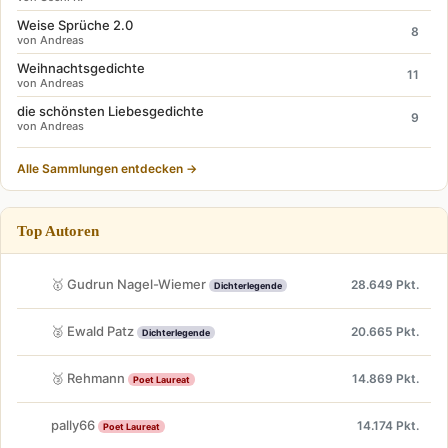
Weise Sprüche 2.0
8
von Andreas
Weihnachtsgedichte
11
von Andreas
die schönsten Liebesgedichte
9
von Andreas
Alle Sammlungen entdecken →
Top Autoren
🥇 Gudrun Nagel-Wiemer
28.649 Pkt.
Dichterlegende
🥈 Ewald Patz
20.665 Pkt.
Dichterlegende
🥉 Rehmann
14.869 Pkt.
Poet Laureat
pally66
14.174 Pkt.
Poet Laureat