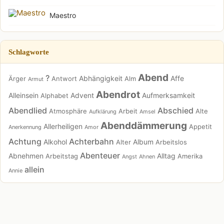
Maestro
Schlagworte
Abend
?
Abhängigkeit
Affe
Ärger
Antwort
Alm
Armut
Abendrot
Alleinsein
Advent
Aufmerksamkeit
Alphabet
Abendlied
Abschied
Atmosphäre
Arbeit
Alte
Aufklärung
Amsel
Abenddämmerung
Allerheiligen
Appetit
Anerkennung
Amor
Achtung
Achterbahn
Alkohol
Album
Alter
Arbeitslos
Abenteuer
Abnehmen
Alltag
Arbeitstag
Amerika
Angst
Ahnen
allein
Annie