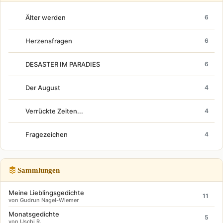
Älter werden
6
Herzensfragen
6
DESASTER IM PARADIES
6
Der August
4
Verrückte Zeiten...
4
Fragezeichen
4
Sammlungen
Meine Lieblingsgedichte
11
von Gudrun Nagel-Wiemer
Monatsgedichte
5
von Uschi R.