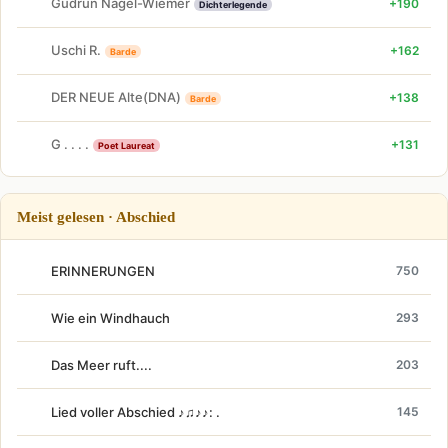
Gudrun Nagel-Wiemer
+190
Dichterlegende
Uschi R.
+162
Barde
DER NEUE Alte(DNA)
+138
Barde
G . . . .
+131
Poet Laureat
Meist gelesen · Abschied
ERINNERUNGEN
750
Wie ein Windhauch
293
Das Meer ruft....
203
Lied voller Abschied ♪♫♪♪: .
145