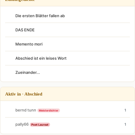
Die ersten Blätter fallen ab
DAS ENDE
Memento mori
Abschied ist ein leises Wort
Zueinander...
Aktiv in · Abschied
bernd tunn
1
Meisterdichter
pally66
1
Poet Laureat