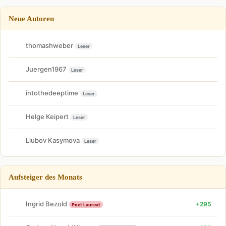
Neue Autoren
thomashweber
Leser
Juergen1967
Leser
intothedeeptime
Leser
Helge Keipert
Leser
Liubov Kasymova
Leser
Aufsteiger des Monats
Ingrid Bezold
+295
Poet Laureat