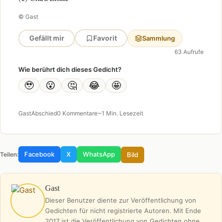
© Gast
Gefällt mir
Favorit
Sammlung
63 Aufrufe
Wie berührt dich dieses Gedicht?
🥹
😮
🤔
😂
🤩
Gast
Abschied
0 Kommentare
~1 Min. Lesezeit
Facebook
X
WhatsApp
Bild
Teilen:
Gast
Dieser Benutzer diente zur Veröffentlichung von
Gedichten für nicht registrierte Autoren. Mit Ende
2017 ist die Veröffentlichung von Gedichten ohne