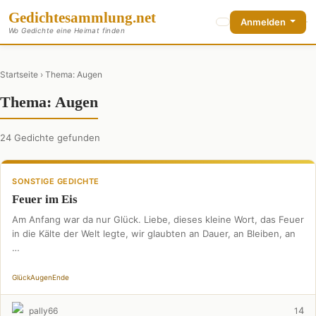
Gedichte
sammlung
.net
Anmelden
Wo Gedichte eine Heimat finden
Startseite
› Thema: Augen
Thema: Augen
24 Gedichte gefunden
SONSTIGE GEDICHTE
Feuer im Eis
Am Anfang war da nur Glück. Liebe, dieses kleine Wort, das Feuer
in die Kälte der Welt legte, wir glaubten an Dauer, an Bleiben, an
…
Glück
Augen
Ende
4
pally66
1