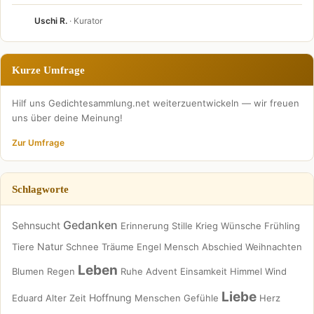
Uschi R.
· Kurator
Kurze Umfrage
Hilf uns Gedichtesammlung.net weiterzuentwickeln — wir freuen
uns über deine Meinung!
Zur Umfrage
Schlagworte
Gedanken
Sehnsucht
Erinnerung
Stille
Krieg
Wünsche
Frühling
Natur
Tiere
Schnee
Träume
Engel
Mensch
Abschied
Weihnachten
Leben
Blumen
Regen
Ruhe
Advent
Einsamkeit
Himmel
Wind
Liebe
Hoffnung
Eduard
Alter
Zeit
Menschen
Gefühle
Herz