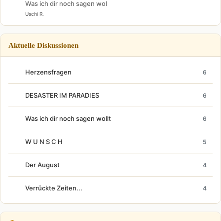
Was ich dir noch sagen wol
Uschi R.
Aktuelle Diskussionen
Herzensfragen
6
DESASTER IM PARADIES
6
Was ich dir noch sagen wollt
6
W U N S C H
5
Der August
4
Verrückte Zeiten...
4