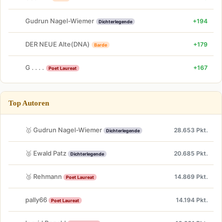
Gudrun Nagel-Wiemer
+194
Dichterlegende
DER NEUE Alte(DNA)
+179
Barde
G . . . .
+167
Poet Laureat
Top Autoren
🥇 Gudrun Nagel-Wiemer
28.653 Pkt.
Dichterlegende
🥈 Ewald Patz
20.685 Pkt.
Dichterlegende
🥉 Rehmann
14.869 Pkt.
Poet Laureat
pally66
14.194 Pkt.
Poet Laureat