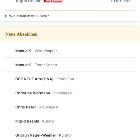
Ingrid Bezold
10.691 Pkt.
Poet Laureat
Wie erhält man Punkte?
Neue Abzeichen
ManuelK.
· Wettkämpfer
ManuelK.
· Erster Schritt
DER NEUE Alte(DNA)
· Erster Fan
Christine Biermann
· Stammgast
Chris Peter
· Stammgast
Ingrid Bezold
· Kurator
Gudrun Nagel-Wiemer
· Kurator