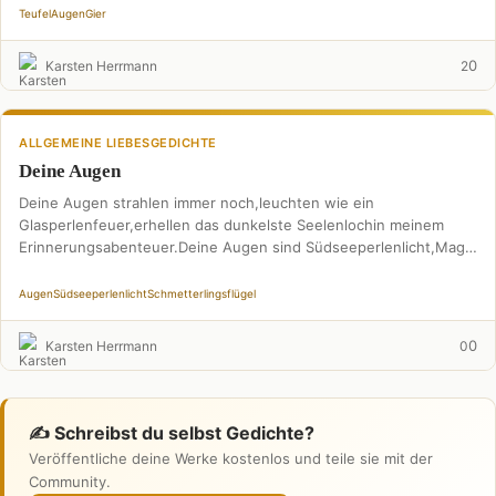
Teufel
Augen
Gier
0
Karsten Herrmann
2
ALLGEMEINE LIEBESGEDICHTE
Deine Augen
Deine Augen strahlen immer noch,leuchten wie ein
Glasperlenfeuer,erhellen das dunkelste Seelenlochin meinem
Erinnerungsabenteuer.Deine Augen sind Südseeperlenlicht,Magie
aus Tausend und einer Nacht,betonen dein
Schneewittchengesicht,haben für mich …
Augen
Südseeperlenlicht
Schmetterlingsflügel
0
Karsten Herrmann
0
✍️ Schreibst du selbst Gedichte?
Veröffentliche deine Werke kostenlos und teile sie mit der
Community.