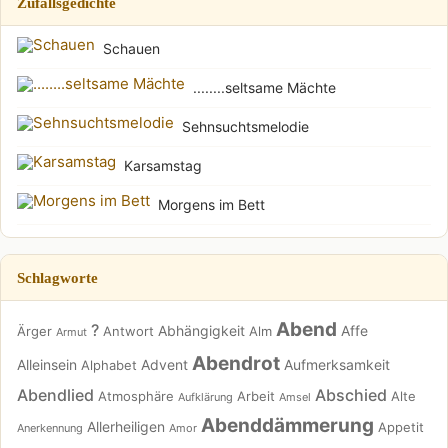
Zufallsgedichte
Schauen
........seltsame Mächte
Sehnsuchtsmelodie
Karsamstag
Morgens im Bett
Schlagworte
Abend
?
Abhängigkeit
Affe
Ärger
Antwort
Alm
Armut
Abendrot
Alleinsein
Advent
Aufmerksamkeit
Alphabet
Abendlied
Abschied
Atmosphäre
Arbeit
Alte
Aufklärung
Amsel
Abenddämmerung
Allerheiligen
Appetit
Anerkennung
Amor