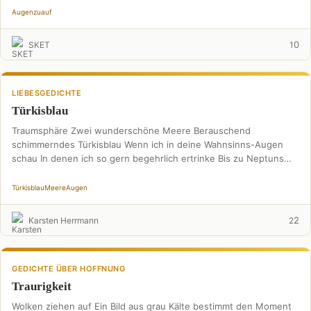
Augen
zu
auf
0
SKET
1
LIEBESGEDICHTE
Türkisblau
Traumsphäre Zwei wunderschöne Meere Berauschend
schimmerndes Türkisblau Wenn ich in deine Wahnsinns-Augen
schau In denen ich so gern begehrlich ertrinke Bis zu Neptuns
Perlenschätze sinke …
Türkisblau
Meere
Augen
2
Karsten Herrmann
2
GEDICHTE ÜBER HOFFNUNG
Traurigkeit
Wolken ziehen auf Ein Bild aus grau Kälte bestimmt den Moment