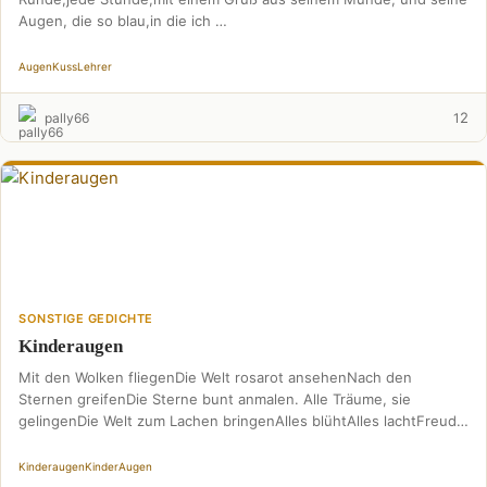
Augen, die so blau,in die ich …
Augen
Kuss
Lehrer
2
pally66
1
SONSTIGE GEDICHTE
Kinderaugen
Mit den Wolken fliegenDie Welt rosarot ansehenNach den
Sternen greifenDie Sterne bunt anmalen. Alle Träume, sie
gelingenDie Welt zum Lachen bringenAlles blühtAlles lachtFreude
so großFrieden …
Kinderaugen
Kinder
Augen