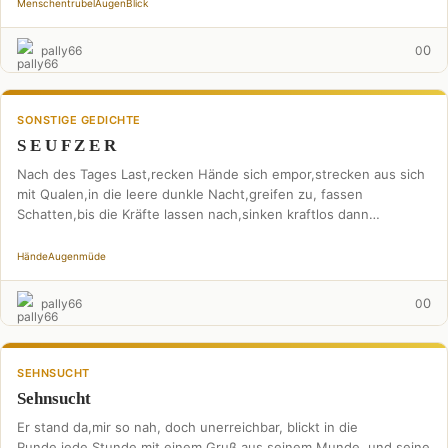
Menschentrubel
Augen
Blick
0
pally66
0
SONSTIGE GEDICHTE
S E U F Z E R
Nach des Tages Last,recken Hände sich empor,strecken aus sich
mit Qualen,in die leere dunkle Nacht,greifen zu, fassen
Schatten,bis die Kräfte lassen nach,sinken kraftlos dann
hernieder,ach, …
Hände
Augen
müde
0
pally66
0
SEHNSUCHT
Sehnsucht
Er stand da,mir so nah, doch unerreichbar, blickt in die
Runde,jede Stunde,mit einem Gruß aus seinem Munde, und seine