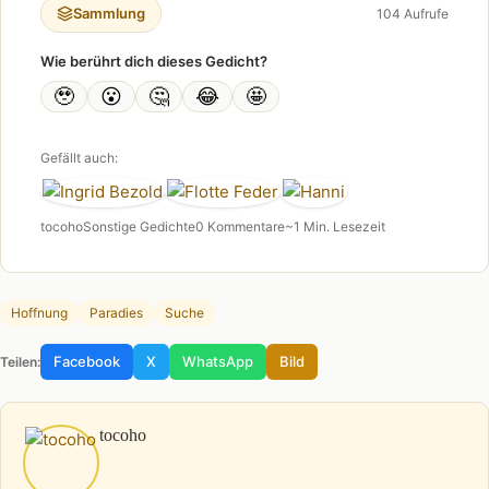
Sammlung
104 Aufrufe
Wie berührt dich dieses Gedicht?
🥹
😮
🤔
😂
🤩
Gefällt auch:
tocoho
Sonstige Gedichte
0 Kommentare
~1 Min. Lesezeit
Hoffnung
Paradies
Suche
Facebook
X
WhatsApp
Bild
Teilen:
tocoho