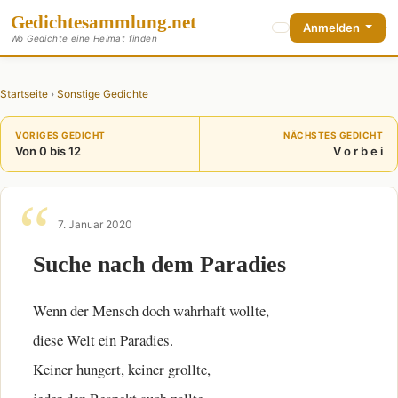
Gedichte
sammlung
.net
Anmelden
Wo Gedichte eine Heimat finden
Startseite
›
Sonstige Gedichte
VORIGES GEDICHT
NÄCHSTES GEDICHT
Von 0 bis 12
V o r b e i
7. Januar 2020
Suche nach dem Paradies
Wenn der Mensch doch wahrhaft wollte,
diese Welt ein Paradies.
Keiner hungert, keiner grollte,