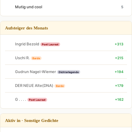
Mutig und cool
5
Aufsteiger des Monats
Ingrid Bezold
+313
Poet Laureat
Uschi R.
+215
Barde
Gudrun Nagel-Wiemer
+194
Dichterlegende
DER NEUE Alte(DNA)
+179
Barde
G . . . .
+162
Poet Laureat
Aktiv in · Sonstige Gedichte