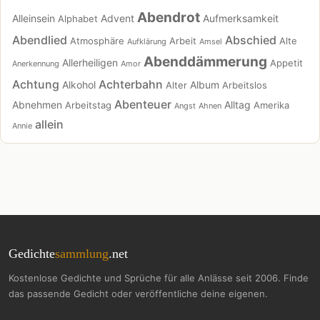
Abendrot
Alleinsein
Advent
Aufmerksamkeit
Alphabet
Abendlied
Abschied
Atmosphäre
Arbeit
Alte
Aufklärung
Amsel
Abenddämmerung
Allerheiligen
Appetit
Anerkennung
Amor
Achtung
Achterbahn
Alkohol
Album
Alter
Arbeitslos
Abenteuer
Abnehmen
Alltag
Arbeitstag
Amerika
Angst
Ahnen
allein
Annie
Gedichte
sammlung
.net
Kostenlose Gedichte und Sprüche für alle Anlässe seit 2006. Finde
das passende Gedicht oder veröffentliche deine eigenen.