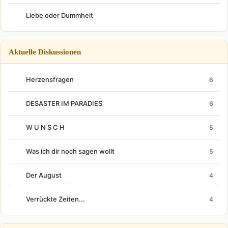
Liebe oder Dummheit
Aktuelle Diskussionen
Herzensfragen
6
DESASTER IM PARADIES
6
W U N S C H
5
Was ich dir noch sagen wollt
5
Der August
4
Verrückte Zeiten...
4