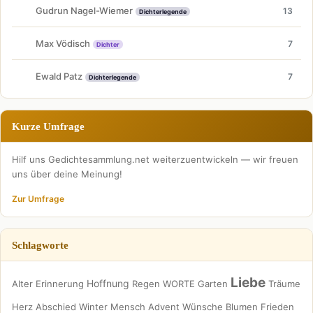
Gudrun Nagel-Wiemer
13
Dichterlegende
Max Vödisch
7
Dichter
Ewald Patz
7
Dichterlegende
Kurze Umfrage
Hilf uns Gedichtesammlung.net weiterzuentwickeln — wir freuen
uns über deine Meinung!
Zur Umfrage
Schlagworte
Liebe
Hoffnung
Alter
Erinnerung
Regen
WORTE
Garten
Träume
Herz
Abschied
Winter
Mensch
Advent
Wünsche
Blumen
Frieden