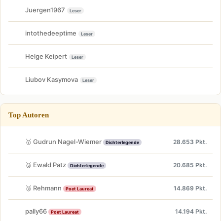
Juergen1967
Leser
intothedeeptime
Leser
Helge Keipert
Leser
Liubov Kasymova
Leser
Top Autoren
🥇 Gudrun Nagel-Wiemer
28.653 Pkt.
Dichterlegende
🥈 Ewald Patz
20.685 Pkt.
Dichterlegende
🥉 Rehmann
14.869 Pkt.
Poet Laureat
pally66
14.194 Pkt.
Poet Laureat