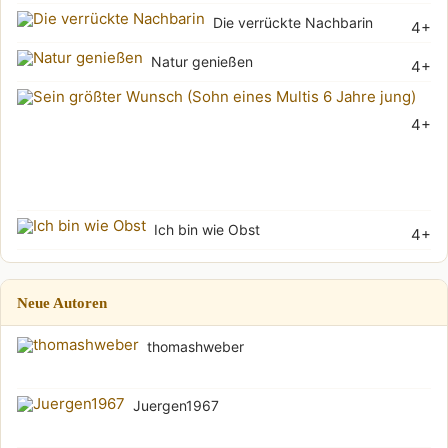
Die verrückte Nachbarin
4+
Natur genießen
4+
Sei
4+
grö
Wu
(Soh
Ich bin wie Obst
4+
Neue Autoren
thomashweber
Juergen1967