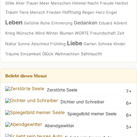
Stille
Alter
Trauer
Meer
Menschen
Himmel
Nacht
Freude
Herbst
Traum
Hoffnung
Tiere
Mensch
Frieden
Regen
Herz
Engel
Leben
Gedanken
Gefühle
Ruhe
Erinnerung
Eduard
Advent
Krieg
Wünsche
Wind
Winter
Blumen
WORTE
Freundschaft
Zeit
Liebe
Natur
Sonne
Abschied
Frühling
Garten
Schnee
Kinder
Glück
Sehnsucht
Träume
Einsamkeit
Weihnachten
Beliebt diesen Monat
Zerstörte Seele
7+
Dichter und Schreiber
6+
Spiegelbild meiner Seele
6+
Abendgewitter
5+