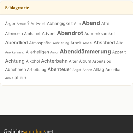
Schlagworte
Abend
?
Abhängigkeit
Affe
Ärger
Antwort
Alm
Armut
Abendrot
Alleinsein
Advent
Aufmerksamkeit
Alphabet
Abendlied
Abschied
Atmosphäre
Arbeit
Alte
Aufklärung
Amsel
Abenddämmerung
Allerheiligen
Appetit
Anerkennung
Amor
Achtung
Achterbahn
Alkohol
Album
Alter
Arbeitslos
Abenteuer
Abnehmen
Alltag
Arbeitstag
Amerika
Angst
Ahnen
allein
Annie
Gedichte
sammlung
.net