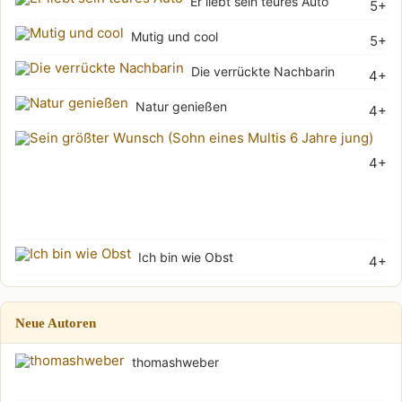
Er liebt sein teures Auto
5+
Mutig und cool
5+
Die verrückte Nachbarin
4+
Natur genießen
4+
Sei
4+
grö
Wu
(Soh
Ich bin wie Obst
4+
Neue Autoren
thomashweber