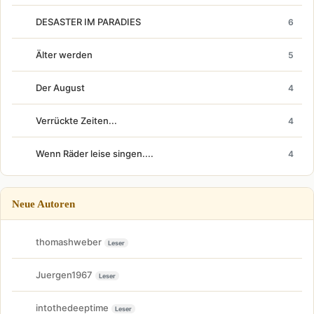
DESASTER IM PARADIES
6
Älter werden
5
Der August
4
Verrückte Zeiten...
4
Wenn Räder leise singen....
4
Neue Autoren
thomashweber
Leser
Juergen1967
Leser
intothedeeptime
Leser