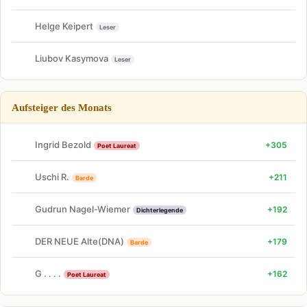
Helge Keipert
Leser
Liubov Kasymova
Leser
Aufsteiger des Monats
Ingrid Bezold
+305
Poet Laureat
Uschi R.
+211
Barde
Gudrun Nagel-Wiemer
+192
Dichterlegende
DER NEUE Alte(DNA)
+179
Barde
G . . . .
+162
Poet Laureat