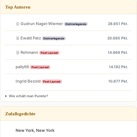
Top Autoren
🥇 Gudrun Nagel-Wiemer
28.651 Pkt.
Dichterlegende
🥈 Ewald Patz
20.685 Pkt.
Dichterlegende
🥉 Rehmann
14.869 Pkt.
Poet Laureat
pally66
14.192 Pkt.
Poet Laureat
Ingrid Bezold
10.677 Pkt.
Poet Laureat
Wie erhält man Punkte?
Zufallsgedichte
New York, New York