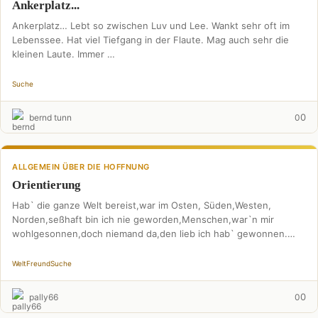
Ankerplatz...
Ankerplatz… Lebt so zwischen Luv und Lee. Wankt sehr oft im
Lebenssee. Hat viel Tiefgang in der Flaute. Mag auch sehr die
kleinen Laute. Immer …
Suche
0
bernd tunn
0
ALLGEMEIN ÜBER DIE HOFFNUNG
Orientierung
Hab` die ganze Welt bereist,war im Osten, Süden,Westen,
Norden,seßhaft bin ich nie geworden,Menschen,war`n mir
wohlgesonnen,doch niemand da,den lieb ich hab` gewonnen.
Irgendwann hielt ich`s nicht …
Welt
Freund
Suche
0
pally66
0