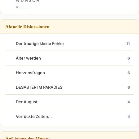
W U N S C H
G . . . .
Aktuelle Diskussionen
Der traurige kleine Fehler
11
Älter werden
6
Herzensfragen
6
DESASTER IM PARADIES
6
Der August
4
Verrückte Zeiten...
4
Aufsteiger des Monats