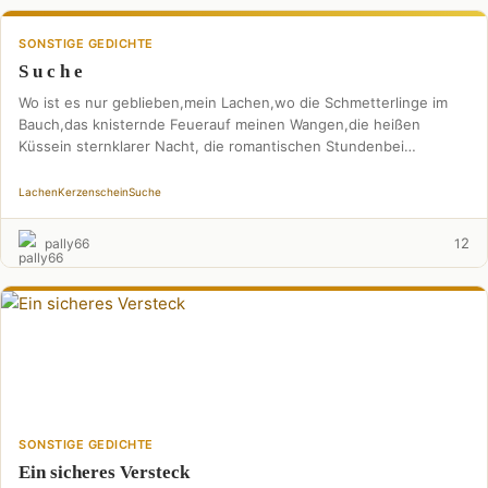
SONSTIGE GEDICHTE
S u c h e
Wo ist es nur geblieben,mein Lachen,wo die Schmetterlinge im
Bauch,das knisternde Feuerauf meinen Wangen,die heißen
Küssein sternklarer Nacht, die romantischen Stundenbei
Kerzenschein? Wo? Ich bin …
Lachen
Kerzenschein
Suche
2
pally66
1
SONSTIGE GEDICHTE
Ein sicheres Versteck