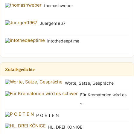
thomashweber
Juergen1967
intothedeeptime
Zufallsgedichte
Worte, Sätze, Gespräche
Für Krematorien wird es
s...
P O E T E N
HL. DREI KÖNIGE