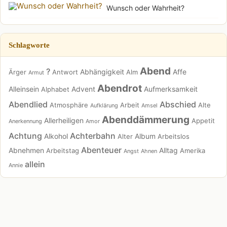
Wunsch oder Wahrheit?
Schlagworte
Abend
?
Abhängigkeit
Affe
Ärger
Antwort
Alm
Armut
Abendrot
Alleinsein
Advent
Aufmerksamkeit
Alphabet
Abendlied
Abschied
Atmosphäre
Arbeit
Alte
Aufklärung
Amsel
Abenddämmerung
Allerheiligen
Appetit
Anerkennung
Amor
Achtung
Achterbahn
Alkohol
Album
Alter
Arbeitslos
Abenteuer
Abnehmen
Alltag
Arbeitstag
Amerika
Angst
Ahnen
allein
Annie