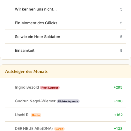
Wir kennen uns nicht...
5
Ein Moment des Glücks
5
So wie ein Heer Soldaten
5
Einsamkeit
5
Aufsteiger des Monats
Ingrid Bezold
+295
Poet Laureat
Gudrun Nagel-Wiemer
+190
Dichterlegende
Uschi R.
+162
Barde
DER NEUE Alte(DNA)
+138
Barde