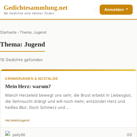
Gedichte
sammlung
.net
Anmelden
Wo Gedichte eine Heimat finden
Startseite
› Thema: Jugend
Thema: Jugend
16 Gedichte gefunden
ERINNERUNGEN & NOSTALGIE
Mein Herz: warum?
Manch Herzeleid bewegt uns sehr, die Brust erbebt in Liebesglut;
die Sehnsucht drängt und will noch mehr, entzündet Herz und
heißes Blut. Doch Schmerz und …
Herzeleid
Jugend
0
pally66
0