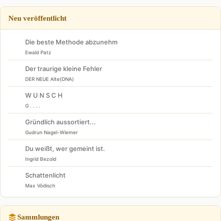
Neu veröffentlicht
Die beste Methode abzunehm
Ewald Patz
Der traurige kleine Fehler
DER NEUE Alte(DNA)
W U N S C H
G . . . .
Gründlich aussortiert...
Gudrun Nagel-Wiemer
Du weißt, wer gemeint ist.
Ingrid Bezold
Schattenlicht
Max Vödisch
Sammlungen