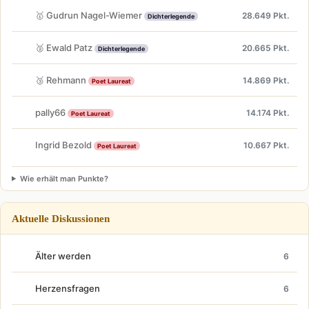
🥇 Gudrun Nagel-Wiemer
28.649 Pkt.
Dichterlegende
🥈 Ewald Patz
20.665 Pkt.
Dichterlegende
🥉 Rehmann
14.869 Pkt.
Poet Laureat
pally66
14.174 Pkt.
Poet Laureat
Ingrid Bezold
10.667 Pkt.
Poet Laureat
Wie erhält man Punkte?
Aktuelle Diskussionen
Älter werden
6
Herzensfragen
6