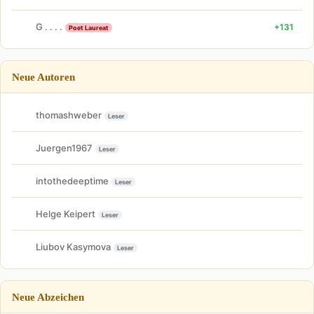
G . . . .
+131
Poet Laureat
Neue Autoren
thomashweber
Leser
Juergen1967
Leser
intothedeeptime
Leser
Helge Keipert
Leser
Liubov Kasymova
Leser
Neue Abzeichen