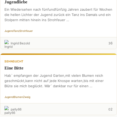
Jugendliebe
Ein Wiedersehen nach fünfundfünfzig Jahren zaubert für Wochen
die hellen Lichter der Jugend zurück ein Tanz ins Damals und ein
Stolpern mitten hinein ins Strohfeuer …
Jugend
Tanz
Strohfeuer
6
Ingrid Bezold
3
SEHNSUCHT
Eine Bitte
Hab` empfangen der Jugend Garten,mit vielen Blumen reich
geschmückt,kann nicht auf jede Knospe warten,bis mit einer
Blüte sie mich beglückt. Wär` dankbar nur für einen …
Jugend
Blumen
Zweig
2
pally66
0