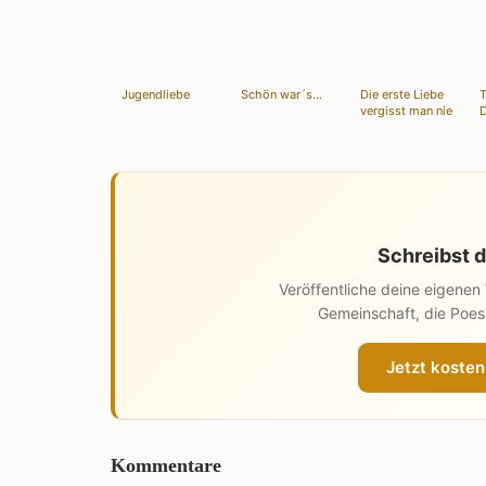
Jugendliebe
Schön war´s...
Die erste Liebe
T
vergisst man nie
D
Schreibst d
Veröffentliche deine eigene
Gemeinschaft, die Poesi
Jetzt kosten
Kommentare