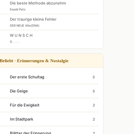
Die beste Methode abzunehm
Ewald Patz
Der traurige kleine Fehler
DER NEUE Alte(DNA)
W U N S C H
G . . . .
Beliebt · Erinnerungen & Nostalgie
Der erste Schultag
3
Die Geige
3
Für die Ewigkeit
2
Im Stadtpark
2
Blätter der Erinnerung...
2