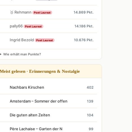
🥉 Rehmann
14.869 Pkt.
Poet Laureat
pally66
14.186 Pkt.
Poet Laureat
Ingrid Bezold
10.676 Pkt.
Poet Laureat
Wie erhält man Punkte?
Meist gelesen · Erinnerungen & Nostalgie
Nachbars Kirschen
402
Amsterdam – Sommer der offen
139
Die guten alten Zeiten
104
Père Lachaise – Garten der N
99