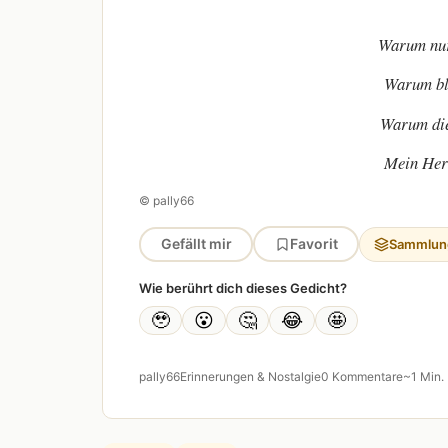
Warum nur
Warum bl
Warum die
Mein Her
© pally66
Gefällt mir
Favorit
Sammlun
Wie berührt dich dieses Gedicht?
🥹
😮
🤔
😂
🤩
pally66
Erinnerungen & Nostalgie
0 Kommentare
~1 Min.