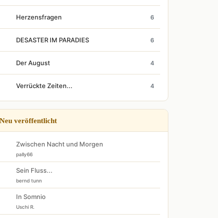
Herzensfragen
6
DESASTER IM PARADIES
6
Der August
4
Verrückte Zeiten...
4
Neu veröffentlicht
Zwischen Nacht und Morgen
pally66
Sein Fluss...
bernd tunn
In Somnio
Uschi R.