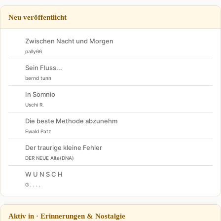
Neu veröffentlicht
Zwischen Nacht und Morgen
pally66
Sein Fluss...
bernd tunn
In Somnio
Uschi R.
Die beste Methode abzunehm
Ewald Patz
Der traurige kleine Fehler
DER NEUE Alte(DNA)
W U N S C H
G . . . .
Aktiv in · Erinnerungen & Nostalgie