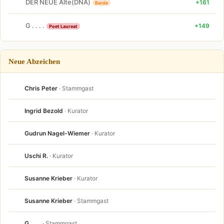
DER NEUE Alte(DNA)
+161
Barde
G . . . .
+149
Poet Laureat
Neue Abzeichen
Chris Peter
· Stammgast
Ingrid Bezold
· Kurator
Gudrun Nagel-Wiemer
· Kurator
Uschi R.
· Kurator
Susanne Krieber
· Kurator
Susanne Krieber
· Stammgast
G . . . .
· Stammgast