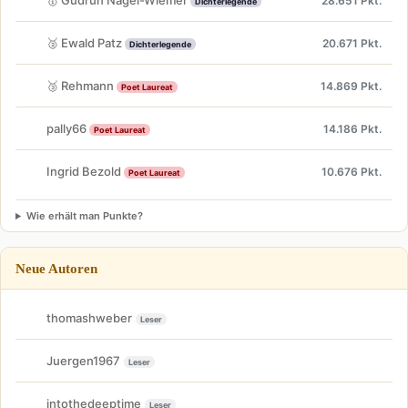
28.651 Pkt.
Dichterlegende
🥈 Ewald Patz
20.671 Pkt.
Dichterlegende
🥉 Rehmann
14.869 Pkt.
Poet Laureat
pally66
14.186 Pkt.
Poet Laureat
Ingrid Bezold
10.676 Pkt.
Poet Laureat
Wie erhält man Punkte?
Neue Autoren
thomashweber
Leser
Juergen1967
Leser
intothedeeptime
Leser