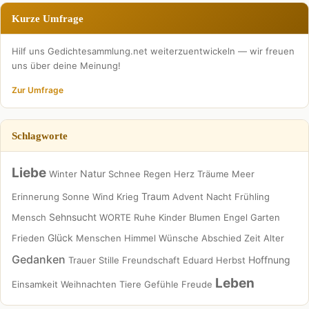
Kurze Umfrage
Hilf uns Gedichtesammlung.net weiterzuentwickeln — wir freuen
uns über deine Meinung!
Zur Umfrage
Schlagworte
Liebe
Natur
Winter
Schnee
Regen
Herz
Träume
Meer
Traum
Erinnerung
Sonne
Wind
Krieg
Advent
Nacht
Frühling
Sehnsucht
Mensch
WORTE
Ruhe
Kinder
Blumen
Engel
Garten
Glück
Frieden
Menschen
Himmel
Wünsche
Abschied
Zeit
Alter
Gedanken
Hoffnung
Trauer
Stille
Freundschaft
Eduard
Herbst
Leben
Einsamkeit
Weihnachten
Tiere
Gefühle
Freude