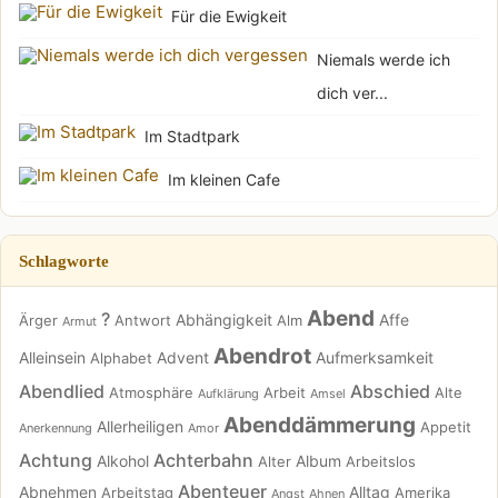
Für die Ewigkeit
Niemals werde ich
dich ver...
Im Stadtpark
Im kleinen Cafe
Schlagworte
Abend
?
Abhängigkeit
Affe
Ärger
Antwort
Alm
Armut
Abendrot
Alleinsein
Advent
Aufmerksamkeit
Alphabet
Abendlied
Abschied
Atmosphäre
Arbeit
Alte
Aufklärung
Amsel
Abenddämmerung
Allerheiligen
Appetit
Anerkennung
Amor
Achtung
Achterbahn
Alkohol
Album
Alter
Arbeitslos
Abenteuer
Abnehmen
Alltag
Arbeitstag
Amerika
Angst
Ahnen