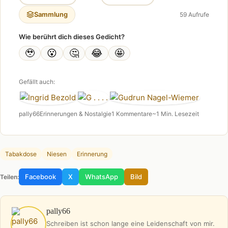
Sammlung
59 Aufrufe
Wie berührt dich dieses Gedicht?
🥹
😮
🤔
😂
🤩
Gefällt auch:
pally66
Erinnerungen & Nostalgie
1 Kommentare
~1 Min. Lesezeit
Tabakdose
Niesen
Erinnerung
Facebook
X
WhatsApp
Bild
Teilen:
pally66
Schreiben ist schon lange eine Leidenschaft von mir.