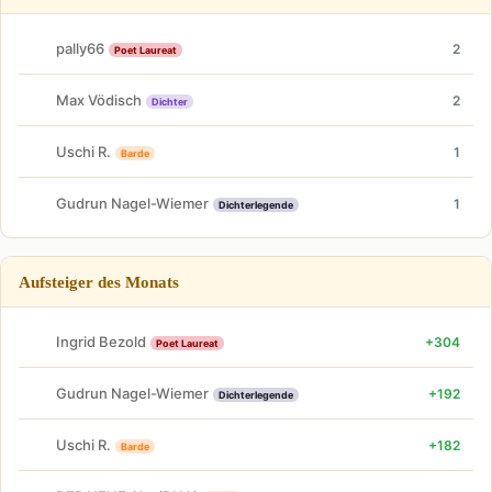
pally66
2
Poet Laureat
Max Vödisch
2
Dichter
Uschi R.
1
Barde
Gudrun Nagel-Wiemer
1
Dichterlegende
Aufsteiger des Monats
Ingrid Bezold
+304
Poet Laureat
Gudrun Nagel-Wiemer
+192
Dichterlegende
Uschi R.
+182
Barde