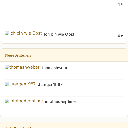
4+
grö
Wu
(Soh
Ich bin wie Obst
4+
Neue Autoren
thomashweber
Juergen1967
intothedeeptime