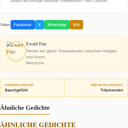
Ewald Patz
Sonstige Gedichte
1 Kommentare
~1 Min. Lesezeit
Facebook
X
WhatsApp
Bild
Teilen:
Ewald Patz
Tanzen wir gleich Troubadouren zwischen Heiligen
und Huren.
Nietzsche
VORIGES GEDICHT
NÄCHSTES GEDICHT
Bauchgefühl
Träumereien
Ähnliche Gedichte
ÄHNLICHE GEDICHTE