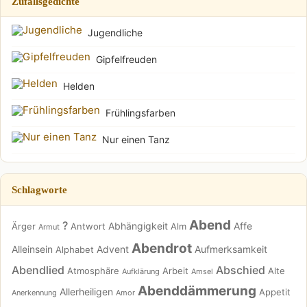
Zufallsgedichte
Jugendliche
Gipfelfreuden
Helden
Frühlingsfarben
Nur einen Tanz
Schlagworte
Abend
?
Abhängigkeit
Affe
Ärger
Antwort
Alm
Armut
Abendrot
Alleinsein
Advent
Aufmerksamkeit
Alphabet
Abendlied
Abschied
Atmosphäre
Arbeit
Alte
Aufklärung
Amsel
Abenddämmerung
Allerheiligen
Appetit
Anerkennung
Amor