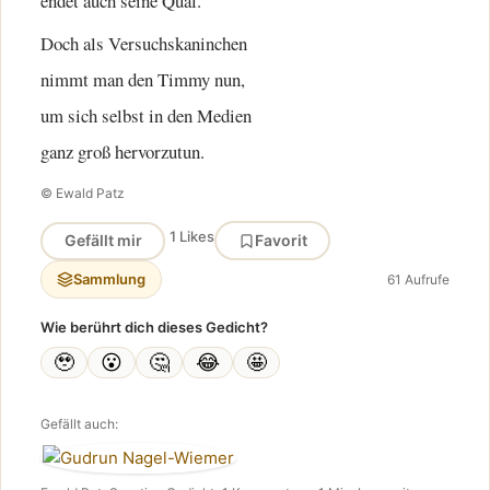
endet auch seine Qual.
Doch als Versuchskaninchen
nimmt man den Timmy nun,
um sich selbst in den Medien
ganz groß hervorzutun.
© Ewald Patz
1 Likes
Gefällt mir
Favorit
Sammlung
61 Aufrufe
Wie berührt dich dieses Gedicht?
🥹
😮
🤔
😂
🤩
Gefällt auch: