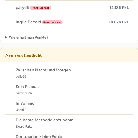
pally66
14.186 Pkt.
Poet Laureat
Ingrid Bezold
10.676 Pkt.
Poet Laureat
Wie erhält man Punkte?
Neu veröffentlicht
Zwischen Nacht und Morgen
pally66
Sein Fluss...
bernd tunn
In Somnio
Uschi R.
Die beste Methode abzunehm
Ewald Patz
Der traurige kleine Fehler