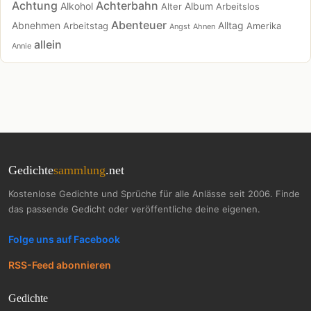
Achtung
Achterbahn
Alkohol
Album
Alter
Arbeitslos
Abenteuer
Abnehmen
Alltag
Arbeitstag
Amerika
Angst
Ahnen
allein
Annie
Gedichte
sammlung
.net
Kostenlose Gedichte und Sprüche für alle Anlässe seit 2006. Finde
das passende Gedicht oder veröffentliche deine eigenen.
Folge uns auf Facebook
RSS-Feed abonnieren
Gedichte