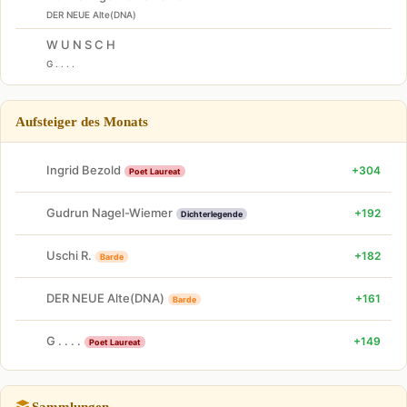
DER NEUE Alte(DNA)
W U N S C H
G . . . .
Aufsteiger des Monats
Ingrid Bezold
+304
Poet Laureat
Gudrun Nagel-Wiemer
+192
Dichterlegende
Uschi R.
+182
Barde
DER NEUE Alte(DNA)
+161
Barde
G . . . .
+149
Poet Laureat
Sammlungen