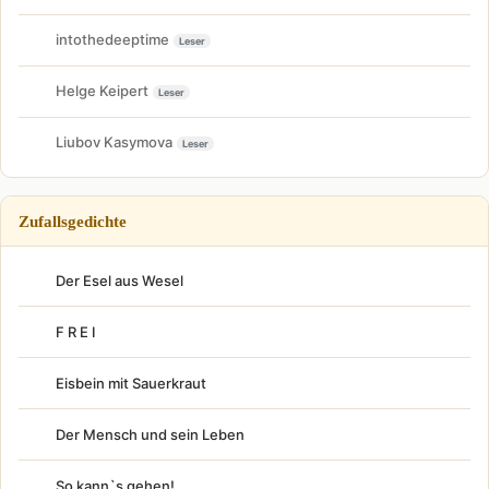
intothedeeptime
Leser
Helge Keipert
Leser
Liubov Kasymova
Leser
Zufallsgedichte
Der Esel aus Wesel
F R E I
Eisbein mit Sauerkraut
Der Mensch und sein Leben
So kann`s gehen!