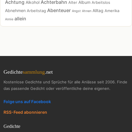
Achtung
Achterbahn
Alkohol
Album
Alter
Arbeitslos
Abenteuer
Abnehmen
Alltag
Arbeitstag
Amerika
Angst
Ahnen
allein
Annie
Gedichte
sammlung
.net
Kostenlose Gedichte und Sprüche für alle Anlässe seit 2006. Finde
das passende Gedicht oder veröffentliche deine eigenen.
Folge uns auf Facebook
RSS-Feed abonnieren
Gedichte