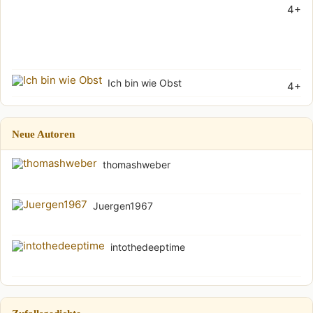
4+
grö
Wu
(Soh
Ich bin wie Obst
4+
Neue Autoren
thomashweber
Juergen1967
intothedeeptime