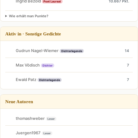
Ingrid Bezold
10.667 Pkt.
Poet Laureat
Wie erhält man Punkte?
Aktiv in · Sonstige Gedichte
Gudrun Nagel-Wiemer
14
Dichterlegende
Max Vödisch
7
Dichter
Ewald Patz
7
Dichterlegende
Neue Autoren
thomashweber
Leser
Juergen1967
Leser