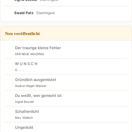
Ewald Patz
· Stammgast
Neu veröffentlicht
Der traurige kleine Fehler
DER NEUE Alte(DNA)
W U N S C H
G . . . .
Gründlich ausgemistet
Gudrun Nagel-Wiemer
Du weißt, wer gemeint ist.
Ingrid Bezold
Schattenlicht
Max Vödisch
Ungeduld