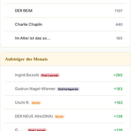
DER REIM
1107
Charlie Chaplin
440
Im Alter ist das so...
165
Aufsteiger des Monats
Ingrid Bezold
+295
Poet Laureat
Gudrun Nagel-Wiemer
+183
Dichterlegende
Uschi R.
+162
Barde
DER NEUE Alte(DNA)
+138
Barde
G . . . .
+129
Poet Laureat