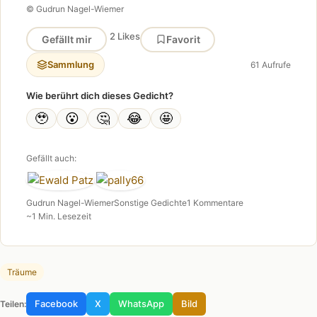
© Gudrun Nagel-Wiemer
2 Likes
Gefällt mir
Favorit
Sammlung
61 Aufrufe
Wie berührt dich dieses Gedicht?
🥹
😮
🤔
😂
🤩
Gefällt auch:
Gudrun Nagel-Wiemer
Sonstige Gedichte
1 Kommentare
~1 Min. Lesezeit
Träume
Facebook
X
WhatsApp
Bild
Teilen: