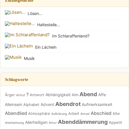
Zufallsgedichte
Lösen...
Haltestelle...
Im Schlaraffenland?
Ein Lächeln
Musik
Schlagworte
Abend
?
Abhängigkeit
Affe
Ärger
Antwort
Alm
Armut
Abendrot
Alleinsein
Advent
Aufmerksamkeit
Alphabet
Abendlied
Abschied
Atmosphäre
Arbeit
Alte
Aufklärung
Amsel
Abenddämmerung
Allerheiligen
Appetit
Anerkennung
Amor