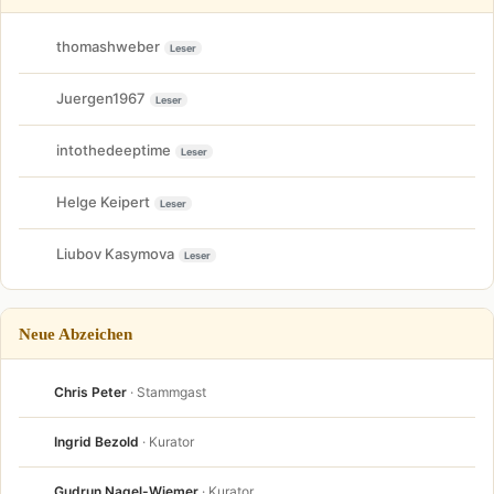
thomashweber
Leser
Juergen1967
Leser
intothedeeptime
Leser
Helge Keipert
Leser
Liubov Kasymova
Leser
Neue Abzeichen
Chris Peter
· Stammgast
Ingrid Bezold
· Kurator
Gudrun Nagel-Wiemer
· Kurator