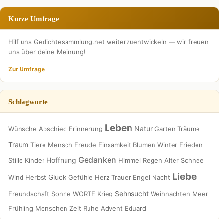
Kurze Umfrage
Hilf uns Gedichtesammlung.net weiterzuentwickeln — wir freuen
uns über deine Meinung!
Zur Umfrage
Schlagworte
Leben
Natur
Wünsche
Abschied
Erinnerung
Garten
Träume
Traum
Tiere
Mensch
Freude
Einsamkeit
Blumen
Winter
Frieden
Gedanken
Hoffnung
Stille
Kinder
Himmel
Regen
Alter
Schnee
Liebe
Glück
Wind
Herbst
Gefühle
Herz
Trauer
Engel
Nacht
Sehnsucht
Freundschaft
Sonne
WORTE
Krieg
Weihnachten
Meer
Frühling
Menschen
Zeit
Ruhe
Advent
Eduard