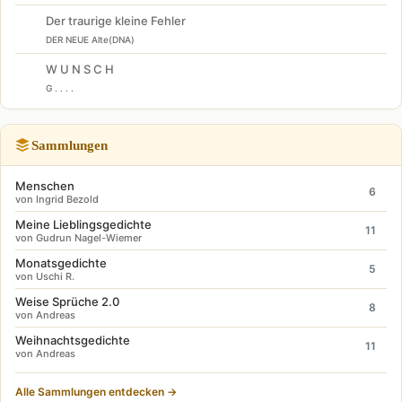
Der traurige kleine Fehler
DER NEUE Alte(DNA)
W U N S C H
G . . . .
Sammlungen
Menschen
6
von Ingrid Bezold
Meine Lieblingsgedichte
11
von Gudrun Nagel-Wiemer
Monatsgedichte
5
von Uschi R.
Weise Sprüche 2.0
8
von Andreas
Weihnachtsgedichte
11
von Andreas
Alle Sammlungen entdecken →