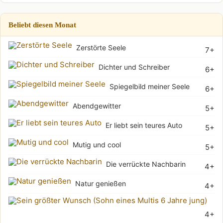
Beliebt diesen Monat
Zerstörte Seele
7+
Dichter und Schreiber
6+
Spiegelbild meiner Seele
6+
Abendgewitter
5+
Er liebt sein teures Auto
5+
Mutig und cool
5+
Die verrückte Nachbarin
4+
Natur genießen
4+
Sei
4+
grö