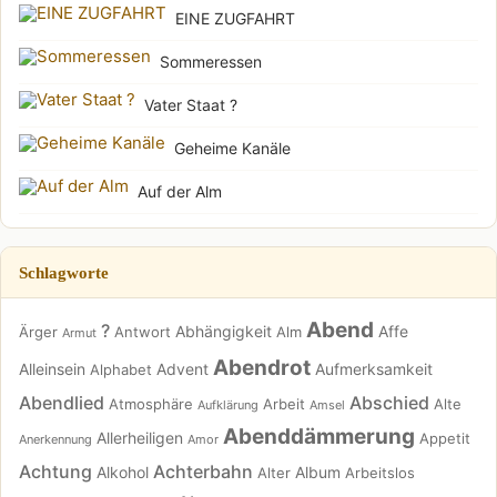
EINE ZUGFAHRT
Sommeressen
Vater Staat ?
Geheime Kanäle
Auf der Alm
Schlagworte
Abend
?
Abhängigkeit
Affe
Ärger
Antwort
Alm
Armut
Abendrot
Alleinsein
Advent
Aufmerksamkeit
Alphabet
Abendlied
Abschied
Atmosphäre
Arbeit
Alte
Aufklärung
Amsel
Abenddämmerung
Allerheiligen
Appetit
Anerkennung
Amor
Achtung
Achterbahn
Alkohol
Album
Alter
Arbeitslos