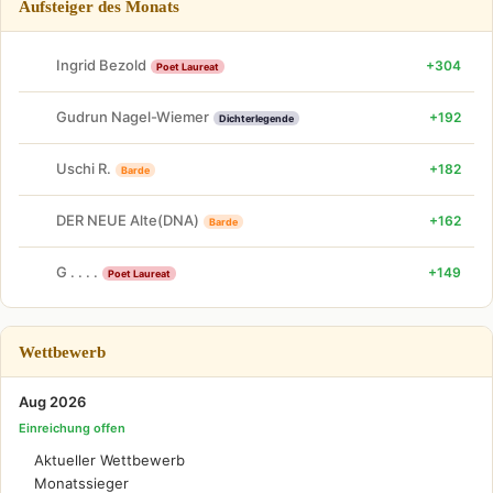
Aufsteiger des Monats
Ingrid Bezold
+304
Poet Laureat
Gudrun Nagel-Wiemer
+192
Dichterlegende
Uschi R.
+182
Barde
DER NEUE Alte(DNA)
+162
Barde
G . . . .
+149
Poet Laureat
Wettbewerb
Aug 2026
Einreichung offen
Aktueller Wettbewerb
Monatssieger