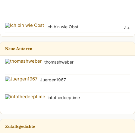
Wu
(Soh
Ich bin wie Obst
4+
Neue Autoren
thomashweber
Juergen1967
intothedeeptime
Zufallsgedichte