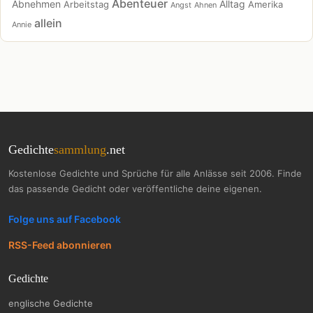
Abenteuer
Abnehmen
Alltag
Arbeitstag
Amerika
Angst
Ahnen
allein
Annie
Gedichte
sammlung
.net
Kostenlose Gedichte und Sprüche für alle Anlässe seit 2006. Finde
das passende Gedicht oder veröffentliche deine eigenen.
Folge uns auf Facebook
RSS-Feed abonnieren
Gedichte
englische Gedichte