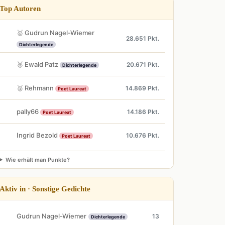
Top Autoren
🥇 Gudrun Nagel-Wiemer
28.651 Pkt.
Dichterlegende
🥈 Ewald Patz
20.671 Pkt.
Dichterlegende
🥉 Rehmann
14.869 Pkt.
Poet Laureat
pally66
14.186 Pkt.
Poet Laureat
Ingrid Bezold
10.676 Pkt.
Poet Laureat
Wie erhält man Punkte?
Aktiv in · Sonstige Gedichte
Gudrun Nagel-Wiemer
13
Dichterlegende