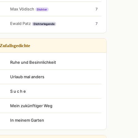
Max Vödisch
7
Dichter
Ewald Patz
7
Dichterlegende
Zufallsgedichte
Ruhe und Besinnlichkeit
Urlaub mal anders
S u c h e
Mein zukünftiger Weg
In meinem Garten