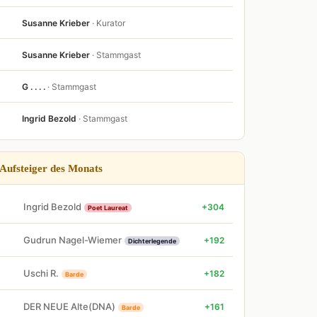
Susanne Krieber
· Kurator
Susanne Krieber
· Stammgast
G . . . .
· Stammgast
Ingrid Bezold
· Stammgast
Aufsteiger des Monats
Ingrid Bezold
+304
Poet Laureat
Gudrun Nagel-Wiemer
+192
Dichterlegende
Uschi R.
+182
Barde
DER NEUE Alte(DNA)
+161
Barde