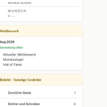
DER NEUE Alte(DNA)
W U N S C H
G . . . .
Wettbewerb
Aug 2026
Einreichung offen
Aktueller Wettbewerb
Monatssieger
Hall of Fame
Beliebt · Sonstige Gedichte
Zerstörte Seele
7
Dichter und Schreiber
6