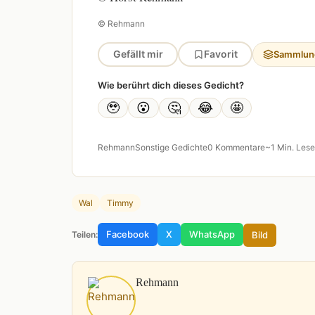
© Rehmann
Gefällt mir
Favorit
Sammlun
Wie berührt dich dieses Gedicht?
🥹
😮
🤔
😂
🤩
Rehmann
Sonstige Gedichte
0 Kommentare
~1 Min. Lese
Wal
Timmy
Facebook
X
WhatsApp
Bild
Teilen:
Rehmann