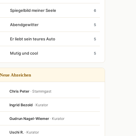
Spiegelbild meiner Seele
6
Abendgewitter
5
Er liebt sein teures Auto
5
Mutig und cool
5
Neue Abzeichen
Chris Peter
· Stammgast
Ingrid Bezold
· Kurator
Gudrun Nagel-Wiemer
· Kurator
Uschi R.
· Kurator