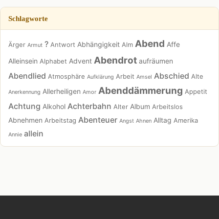
Schlagworte
Abend
?
Abhängigkeit
Affe
Ärger
Antwort
Alm
Armut
Abendrot
Alleinsein
Advent
aufräumen
Alphabet
Abendlied
Abschied
Atmosphäre
Arbeit
Alte
Aufklärung
Amsel
Abenddämmerung
Allerheiligen
Appetit
Anerkennung
Amor
Achtung
Achterbahn
Alkohol
Album
Alter
Arbeitslos
Abenteuer
Abnehmen
Alltag
Arbeitstag
Amerika
Angst
Ahnen
allein
Annie