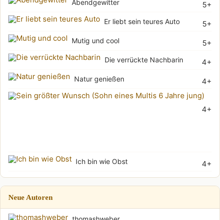
Abendgewitter
5+
Er liebt sein teures Auto
5+
Mutig und cool
5+
Die verrückte Nachbarin
4+
Natur genießen
4+
Sei
4+
grö
Wu
(Soh
Ich bin wie Obst
4+
Neue Autoren
thomashweber