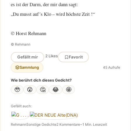
es ist der Darm, der mir dann sagt:
„Du musst auf´s Klo – wird höchste Zeit !“
© Horst Rehmann
© Rehmann
2 Likes
Gefällt mir
Favorit
Sammlung
45 Aufrufe
Wie berührt dich dieses Gedicht?
🥹
😮
🤔
😂
🤩
Gefällt auch:
Rehmann
Sonstige Gedichte
2 Kommentare
~1 Min. Lesezeit