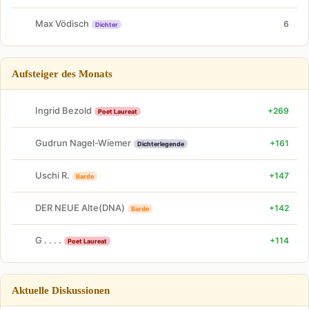
Max Vödisch
6
Dichter
Aufsteiger des Monats
Ingrid Bezold
+269
Poet Laureat
Gudrun Nagel-Wiemer
+161
Dichterlegende
Uschi R.
+147
Barde
DER NEUE Alte(DNA)
+142
Barde
G . . . .
+114
Poet Laureat
Aktuelle Diskussionen