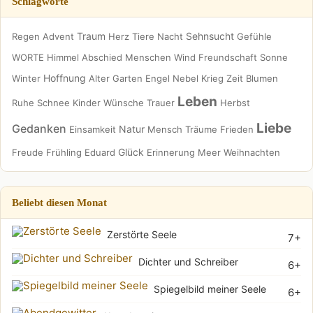
Schlagworte
Traum
Sehnsucht
Regen
Advent
Herz
Tiere
Nacht
Gefühle
WORTE
Himmel
Abschied
Menschen
Wind
Freundschaft
Sonne
Hoffnung
Winter
Alter
Garten
Engel
Nebel
Krieg
Zeit
Blumen
Leben
Ruhe
Schnee
Kinder
Wünsche
Trauer
Herbst
Liebe
Gedanken
Natur
Einsamkeit
Mensch
Träume
Frieden
Glück
Freude
Frühling
Eduard
Erinnerung
Meer
Weihnachten
Beliebt diesen Monat
Zerstörte Seele
7+
Dichter und Schreiber
6+
Spiegelbild meiner Seele
6+