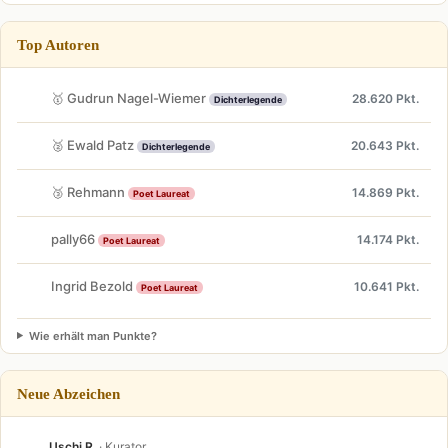
Top Autoren
🥇 Gudrun Nagel-Wiemer
28.620 Pkt.
Dichterlegende
🥈 Ewald Patz
20.643 Pkt.
Dichterlegende
🥉 Rehmann
14.869 Pkt.
Poet Laureat
pally66
14.174 Pkt.
Poet Laureat
Ingrid Bezold
10.641 Pkt.
Poet Laureat
Wie erhält man Punkte?
Neue Abzeichen
Uschi R.
· Kurator