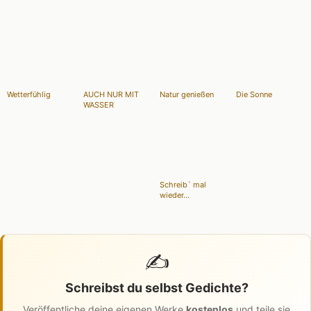
Wetterfühlig
AUCH NUR MIT
Natur genießen
Die Sonne
WASSER
Schreib` mal
wieder...
✍️
Schreibst du selbst Gedichte?
Veröffentliche deine eigenen Werke
kostenlos
und teile sie