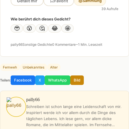
Gefällt mir
Favorit
Sammlung
39 Aufrufe
Wie berührt dich dieses Gedicht?
🥹
😮
🤔
😂
🤩
pally66
Sonstige Gedichte
0 Kommentare
~1 Min. Lesezeit
Fernweh
Unbekanntes
Alter
Facebook
X
WhatsApp
Bild
Teilen:
pally66
Schreiben ist schon lange eine Leidenschaft von mir.
Inspiriert werde ich vor allem durch die Dinge des
täglichen Lebens. Ich lese gern, vor allem dicke
Romane, die im Mittelalter spielen. Im Fernsehe…