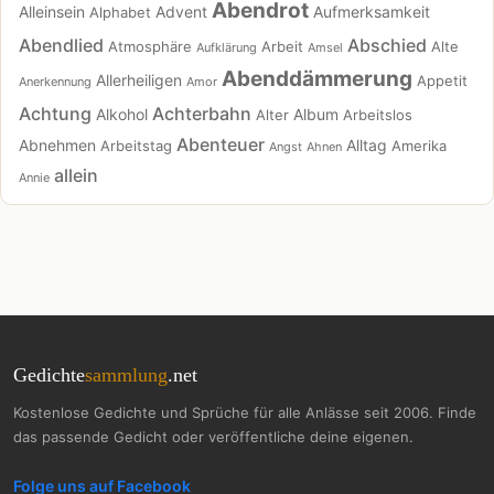
Abendrot
Alleinsein
Advent
Aufmerksamkeit
Alphabet
Abendlied
Abschied
Atmosphäre
Arbeit
Alte
Aufklärung
Amsel
Abenddämmerung
Allerheiligen
Appetit
Anerkennung
Amor
Achtung
Achterbahn
Alkohol
Album
Alter
Arbeitslos
Abenteuer
Abnehmen
Alltag
Arbeitstag
Amerika
Angst
Ahnen
allein
Annie
Gedichte
sammlung
.net
Kostenlose Gedichte und Sprüche für alle Anlässe seit 2006. Finde
das passende Gedicht oder veröffentliche deine eigenen.
Folge uns auf Facebook