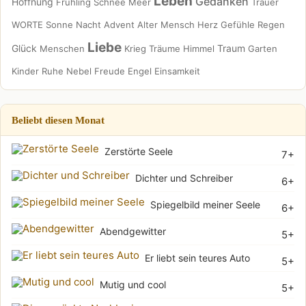
Leben
Gedanken
Hoffnung
Frühling
Schnee
Meer
Trauer
WORTE
Sonne
Nacht
Advent
Alter
Mensch
Herz
Gefühle
Regen
Liebe
Glück
Traum
Menschen
Krieg
Träume
Himmel
Garten
Kinder
Ruhe
Nebel
Freude
Engel
Einsamkeit
Beliebt diesen Monat
Zerstörte Seele
7+
Dichter und Schreiber
6+
Spiegelbild meiner Seele
6+
Abendgewitter
5+
Er liebt sein teures Auto
5+
Mutig und cool
5+