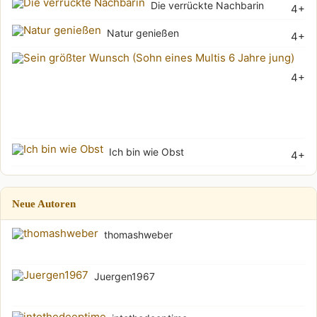
Die verrückte Nachbarin
4+
Natur genießen
4+
Sei
4+
grö
Wu
(Soh
Ich bin wie Obst
4+
Neue Autoren
thomashweber
Juergen1967