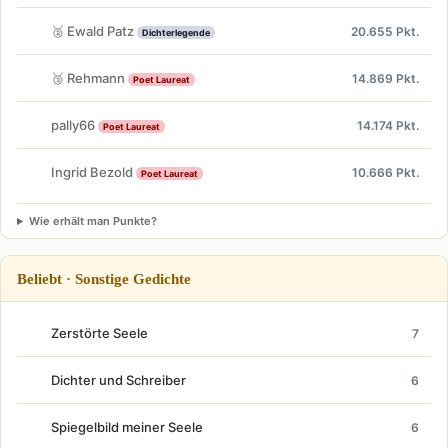
🥈 Ewald Patz
20.655 Pkt.
Dichterlegende
🥉 Rehmann
14.869 Pkt.
Poet Laureat
pally66
14.174 Pkt.
Poet Laureat
Ingrid Bezold
10.666 Pkt.
Poet Laureat
Wie erhält man Punkte?
Beliebt · Sonstige Gedichte
Zerstörte Seele
7
Dichter und Schreiber
6
Spiegelbild meiner Seele
6