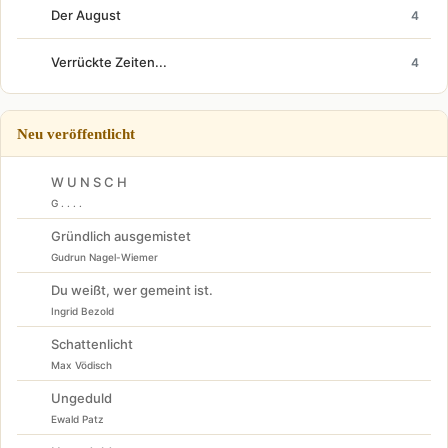
Der August
4
Verrückte Zeiten...
4
Neu veröffentlicht
W U N S C H
G . . . .
Gründlich ausgemistet
Gudrun Nagel-Wiemer
Du weißt, wer gemeint ist.
Ingrid Bezold
Schattenlicht
Max Vödisch
Ungeduld
Ewald Patz