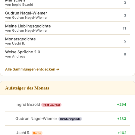
Menschen
2
von Ingrid Bezold
Gudrun Nagel-Wiemer
3
von Gudrun Nagel-Wiemer
Meine Lieblingsgedichte
11
von Gudrun Nagel-Wiemer
Monatsgedichte
5
von Uschi R.
Weise Sprüche 2.0
8
von Andreas
Alle Sammlungen entdecken →
Aufsteiger des Monats
Ingrid Bezold
+294
Poet Laureat
Gudrun Nagel-Wiemer
+183
Dichterlegende
Uschi R.
+162
Barde