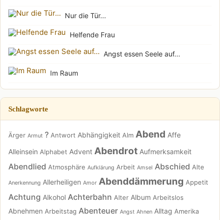
Nur die Tür...
Helfende Frau
Angst essen Seele auf...
Im Raum
Schlagworte
Abend
?
Abhängigkeit
Affe
Ärger
Antwort
Alm
Armut
Abendrot
Alleinsein
Advent
Aufmerksamkeit
Alphabet
Abendlied
Abschied
Atmosphäre
Arbeit
Alte
Aufklärung
Amsel
Abenddämmerung
Allerheiligen
Appetit
Anerkennung
Amor
Achtung
Achterbahn
Alkohol
Album
Alter
Arbeitslos
Abenteuer
Abnehmen
Alltag
Arbeitstag
Amerika
Angst
Ahnen