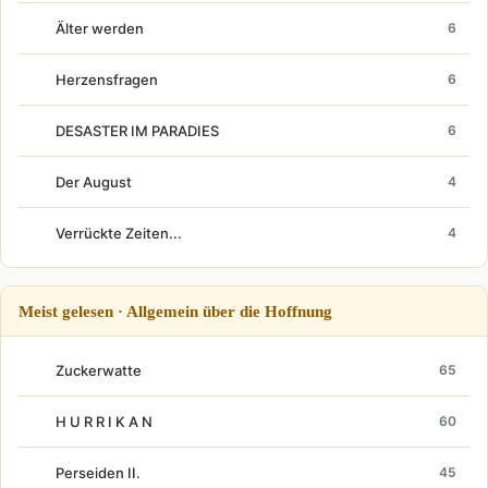
Älter werden
6
Herzensfragen
6
DESASTER IM PARADIES
6
Der August
4
Verrückte Zeiten...
4
Meist gelesen · Allgemein über die Hoffnung
Zuckerwatte
65
H U R R I K A N
60
Perseiden II.
45