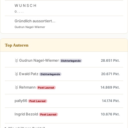
W U N S C H
G . . . .
Gründlich aussortiert...
Gudrun Nagel-Wiemer
Top Autoren
🥇 Gudrun Nagel-Wiemer
28.651 Pkt.
Dichterlegende
🥈 Ewald Patz
20.671 Pkt.
Dichterlegende
🥉 Rehmann
14.869 Pkt.
Poet Laureat
pally66
14.174 Pkt.
Poet Laureat
Ingrid Bezold
10.676 Pkt.
Poet Laureat