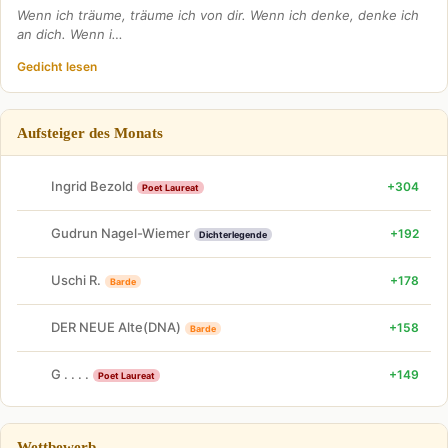
Wenn ich träume, träume ich von dir. Wenn ich denke, denke ich
an dich. Wenn i…
Gedicht lesen
Aufsteiger des Monats
Ingrid Bezold
+304
Poet Laureat
Gudrun Nagel-Wiemer
+192
Dichterlegende
Uschi R.
+178
Barde
DER NEUE Alte(DNA)
+158
Barde
G . . . .
+149
Poet Laureat
Wettbewerb