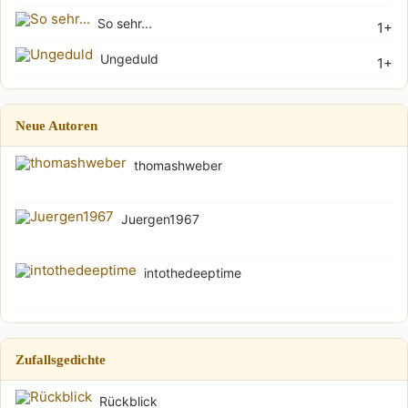
So sehr...
1+
Ungeduld
1+
Neue Autoren
thomashweber
Juergen1967
intothedeeptime
Zufallsgedichte
Rückblick