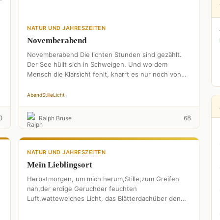
NATUR UND JAHRESZEITEN
Novemberabend
Novemberabend Die lichten Stunden sind gezählt.
Der See hüllt sich in Schweigen. Und wo dem
Mensch die Klarsicht fehlt, knarrt es nur noch von
kahlen …
Abend
Stille
Licht
0
8
Ralph Bruse
6
NATUR UND JAHRESZEITEN
Mein Lieblingsort
Herbstmorgen, um mich herum,Stille,zum Greifen
nah,der erdige Geruchder feuchten
Luft,watteweiches Licht, das Blätterdachüber den
Wegenwölbt sich wie eingewaltiger Dom,der
Wald,eine Wunderwelt, am Wegesrandgroße