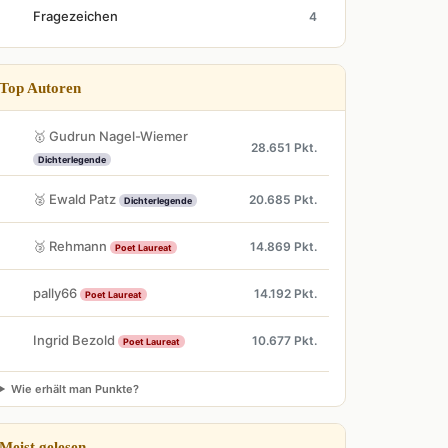
Fragezeichen
4
Top Autoren
🥇 Gudrun Nagel-Wiemer
28.651 Pkt.
Dichterlegende
🥈 Ewald Patz
20.685 Pkt.
Dichterlegende
🥉 Rehmann
14.869 Pkt.
Poet Laureat
pally66
14.192 Pkt.
Poet Laureat
Ingrid Bezold
10.677 Pkt.
Poet Laureat
Wie erhält man Punkte?
Meist gelesen