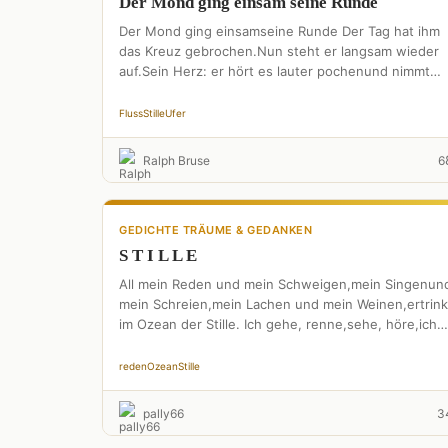
Der Mond ging einsam seine Runde
Der Mond ging einsamseine Runde Der Tag hat ihm
das Kreuz gebrochen.Nun steht er langsam wieder
auf.Sein Herz: er hört es lauter pochenund nimmt
das …
Fluss
Stille
Ufer
Ralph Bruse
6
GEDICHTE TRÄUME & GEDANKEN
S T I L L E
All mein Reden und mein Schweigen,mein Singenun
mein Schreien,mein Lachen und mein Weinen,ertrink
im Ozean der Stille. Ich gehe, renne,sehe, höre,ich
gebe und ich nehme,doch …
reden
Ozean
Stille
pally66
3