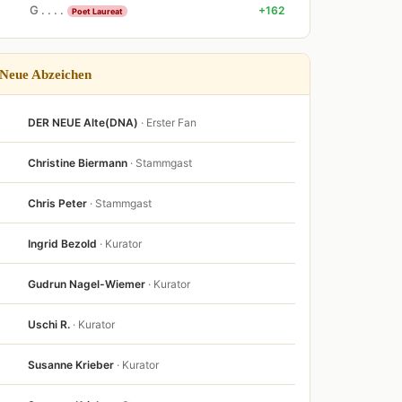
G . . . .
+162
Poet Laureat
Neue Abzeichen
DER NEUE Alte(DNA)
· Erster Fan
Christine Biermann
· Stammgast
Chris Peter
· Stammgast
Ingrid Bezold
· Kurator
Gudrun Nagel-Wiemer
· Kurator
Uschi R.
· Kurator
Susanne Krieber
· Kurator