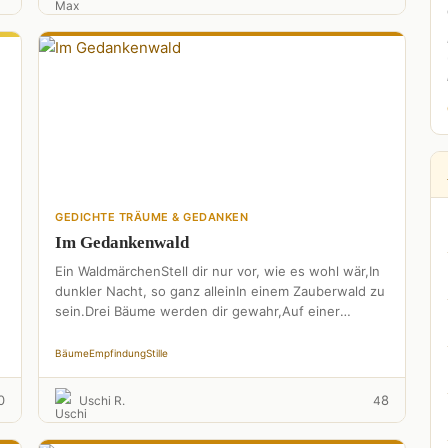
GEDICHTE TRÄUME & GEDANKEN
Im Gedankenwald
Ein WaldmärchenStell dir nur vor, wie es wohl wär,In
dunkler Nacht, so ganz alleinIn einem Zauberwald zu
sein.Drei Bäume werden dir gewahr,Auf einer
Lichtung sonderbar.Der …
Bäume
Empfindung
Stille
0
8
Uschi R.
4