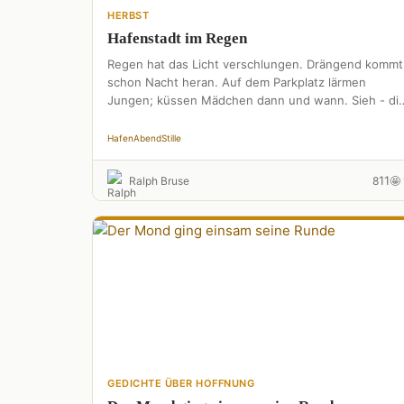
HERBST
Hafenstadt im Regen
Regen hat das Licht verschlungen. Drängend kommt
schon Nacht heran. Auf dem Parkplatz lärmen
Jungen; küssen Mädchen dann und wann. Sieh - di
klein´ren Kinder …
Hafen
Abend
Stille
11
Ralph Bruse
8
🤩 
GEDICHTE ÜBER HOFFNUNG