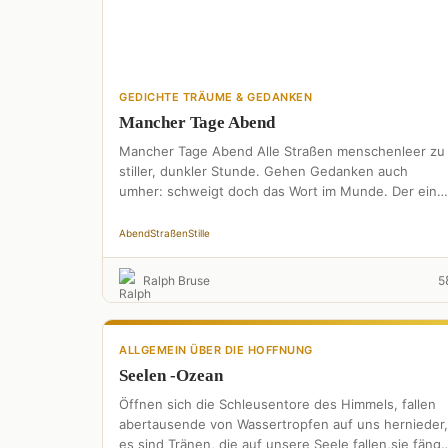
GEDICHTE TRÄUME & GEDANKEN
Mancher Tage Abend
Mancher Tage Abend Alle Straßen menschenleer zu
stiller, dunkler Stunde. Gehen Gedanken auch
umher: schweigt doch das Wort im Munde. Der eine
wird noch lachen. …
Abend
Straßen
Stille
Ralph Bruse
5
ALLGEMEIN ÜBER DIE HOFFNUNG
Seelen -Ozean
Öffnen sich die Schleusentore des Himmels, fallen
abertausende von Wassertropfen auf uns hernieder,
es sind Tränen, die auf unsere Seele fallen,sie fängt