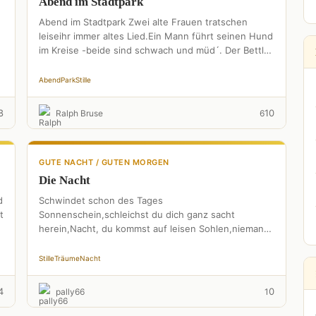
Abend im Stadtpark
Abend im Stadtpark Zwei alte Frauen tratschen
leiseihr immer altes Lied.Ein Mann führt seinen Hund
im Kreise -beide sind schwach und müd´. Der Bettler
findet …
Abend
Park
Stille
8
10
Ralph Bruse
6
GUTE NACHT / GUTEN MORGEN
Die Nacht
d
Schwindet schon des Tages
t
Sonnenschein,schleichst du dich ganz sacht
herein,Nacht, du kommst auf leisen Sohlen,niemand
hat es dir befohlen. Wird es dunkel in den
Räumen,erwachen …
Stille
Träume
Nacht
4
0
pally66
1