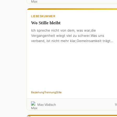
LIEBESKUMMER
Wo Stille bleibt
Ich spreche nicht von dem, was war,die
Vergangenheit wiegt viel zu schwer.Was uns
verband, ist nicht mehr klar,Gemeinsamkeit trägt
keine Spuren mehr.Wir gaben alles, Stück …
Beziehung
Trennung
Stille
Max Vödisch
1