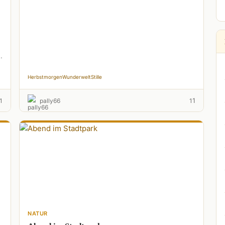
Findlinge,stumme Zeugender …
e
Herbstmorgen
Wunderwelt
Stille
1
1
pally66
1
NATUR