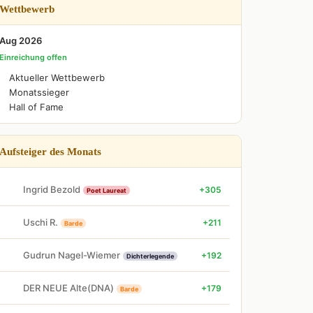
Wettbewerb
Aug 2026
Einreichung offen
Aktueller Wettbewerb
Monatssieger
Hall of Fame
Aufsteiger des Monats
Ingrid Bezold
+305
Poet Laureat
Uschi R.
+211
Barde
Gudrun Nagel-Wiemer
+192
Dichterlegende
DER NEUE Alte(DNA)
+179
Barde