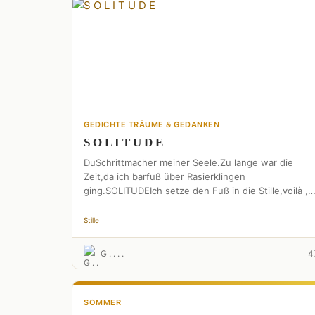
GEDICHTE TRÄUME & GEDANKEN
S O L I T U D E
DuSchrittmacher meiner Seele.Zu lange war die
Zeit,da ich barfuß über Rasierklingen
ging.SOLITUDEIch setze den Fuß in die Stille,voilà ,
sie trägt mich .SOLITUDE Du lehrtest …
Stille
G . . . .
4
SOMMER