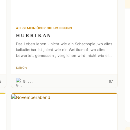
ALLGEMEIN ÜBER DIE HOFFNUNG
H U R R I K A N
Das Leben leben - nicht wie ein Schachspiel,wo alles
kalkulierbar ist ,nicht wie ein Wettkampf ,wo alles
bewertet, gemessen , verglichen wird ,nicht wie ein
…
Stille
Ort
8
7
G . . . .
6