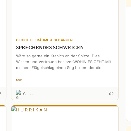
u
GEDICHTE TRÄUME & GEDANKEN
SPRECHENDES SCHWEIGEN
Wäre so gerne ein Kranich an der Spitze .Dies
Wissen und Vertrauen besitzenWOHIN ES GEHT.Mit
meinem Flügelschlag einen Sog bilden ,der die
anderen mitzieht .Und …
Stille
3
2
G . . . .
0