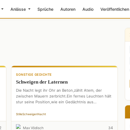
e
Anlässe
Sprüche
Autoren
Audio
Veröffentlichen
SONSTIGE GEDICHTE
Schweigen der Laternen
Die Nacht legt ihr Ohr an Beton,zählt Atem, der
zwischen Mauern zerbricht.Ein fernes Leuchten hält
stur seine Position,wie ein Gedächtnis aus
flackerndem Licht.Ich gehe durch …
Stille
Schweigen
Nacht
2
4
Max Vödisch
3