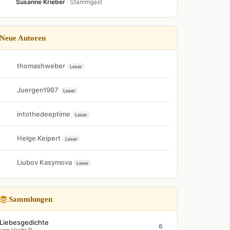
Susanne Krieber
· Stammgast
Neue Autoren
thomashweber
Leser
Juergen1967
Leser
intothedeeptime
Leser
Helge Keipert
Leser
Liubov Kasymova
Leser
Sammlungen
Liebesgedichte
6