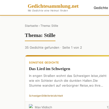
Gedichte
sammlung
.net
Gedicht
Wo Gedichte eine Heimat finden
Startseite
› Thema: Stille
Thema: Stille
35 Gedichte gefunden · Seite 1 von 2
SONSTIGE GEDICHTE
Das Lied im Schweigen
In engen Straßen wohnt das Schweigen leise,zieht
wie ein Schleier durch die dunklen Hallen.Die
Stumme wandert auf verborgner Reise,wo ihre
Schritte lautlos niederfallen.Sie ist das …
Schweigen
Stille
Verletzlichkeit
Max Vödisch
1