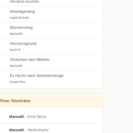
DER NEUE Alte(DNA)
Amselgesang
Ingrid Bezold
Sternenweg
ManuelK.
Herzensgrund
Uschi R.
Zwischen den Welten
ManuelK.
Es riecht nach Sommermorge
Ewald Patz
Neue Abzeichen
ManuelK.
· Erste Worte
ManuelK.
· Wettkämpfer