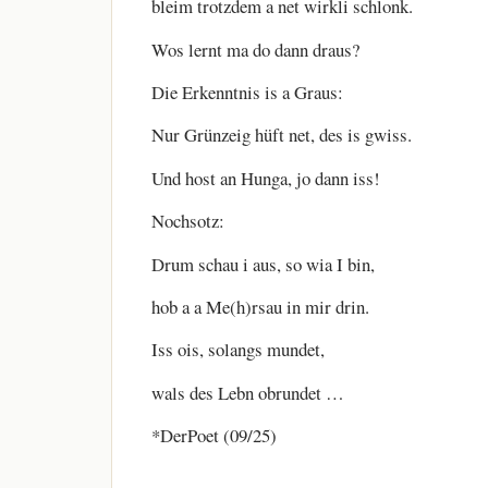
bleim trotzdem a net wirkli schlonk.
Wos lernt ma do dann draus?
Die Erkenntnis is a Graus:
Nur Grünzeig hüft net, des is gwiss.
Und host an Hunga, jo dann iss!
Nochsotz:
Drum schau i aus, so wia I bin,
hob a a Me(h)rsau in mir drin.
Iss ois, solangs mundet,
wals des Lebn obrundet …
*DerPoet (09/25)