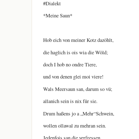
#Dialekt
*Meine Saun*
Hob eich von meiner Kotz dazöhlt,
die haglich is ois wia die Wöld;
doch I hob no ondre Tiere,
und von denen glei moi viere!
Wals Meersaun san, darum so vü;
allanich sein is nix für sie.
Drum haßens jo a „Mehr“Schwein,
wollen ollawal zu mehran sein.
Jedenfois san die verfressen,