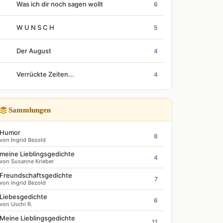
Was ich dir noch sagen wollt
6
W U N S C H
5
Der August
4
Verrückte Zeiten...
4
Sammlungen
Humor
8
von Ingrid Bezold
meine Lieblingsgedichte
4
von Susanne Krieber
Freundschaftsgedichte
7
von Ingrid Bezold
Liebesgedichte
6
von Uschi R.
Meine Lieblingsgedichte
11