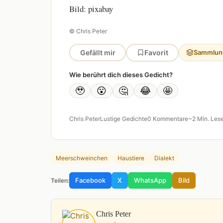
Bild: pixabay
© Chris Peter
Gefällt mir
Favorit
Sammlun
Wie berührt dich dieses Gedicht?
🥹
😮
🤔
😂
🤩
Chris Peter
Lustige Gedichte
0 Kommentare
~2 Min. Lese
Meerschweinchen
Haustiere
Dialekt
Facebook
X
WhatsApp
Bild
Teilen:
Chris Peter