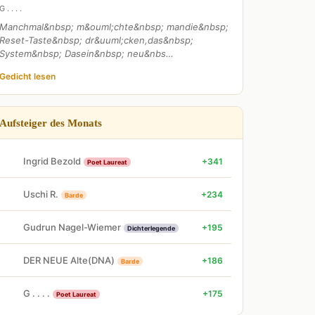
G . . . .
Manchmal&nbsp; m&ouml;chte&nbsp; mandie&nbsp;
Reset-Taste&nbsp; dr&uuml;cken,das&nbsp;
System&nbsp; Dasein&nbsp; neu&nbs…
Gedicht lesen
Aufsteiger des Monats
Ingrid Bezold
+341
Poet Laureat
Uschi R.
+234
Barde
Gudrun Nagel-Wiemer
+195
Dichterlegende
DER NEUE Alte(DNA)
+186
Barde
G . . . .
+175
Poet Laureat