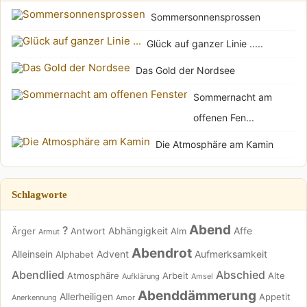
Sommersonnensprossen
Glück auf ganzer Linie .....
Das Gold der Nordsee
Sommernacht am
offenen Fen...
Die Atmosphäre am Kamin
Schlagworte
Abend
?
Abhängigkeit
Affe
Ärger
Antwort
Alm
Armut
Abendrot
Alleinsein
Advent
Aufmerksamkeit
Alphabet
Abendlied
Abschied
Atmosphäre
Arbeit
Alte
Aufklärung
Amsel
Abenddämmerung
Allerheiligen
Appetit
Anerkennung
Amor