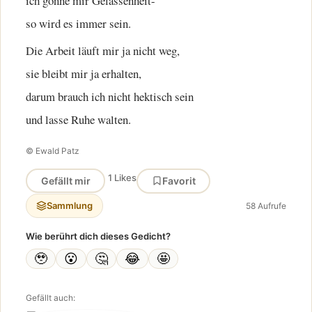
ich gönne mir Gelassenheit-
so wird es immer sein.
Die Arbeit läuft mir ja nicht weg,
sie bleibt mir ja erhalten,
darum brauch ich nicht hektisch sein
und lasse Ruhe walten.
© Ewald Patz
1 Likes
Gefällt mir
Favorit
Sammlung
58 Aufrufe
Wie berührt dich dieses Gedicht?
🥹
😮
🤔
😂
🤩
Gefällt auch: