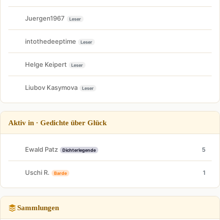
Juergen1967
Leser
intothedeeptime
Leser
Helge Keipert
Leser
Liubov Kasymova
Leser
Aktiv in · Gedichte über Glück
Ewald Patz
5
Dichterlegende
Uschi R.
1
Barde
Sammlungen