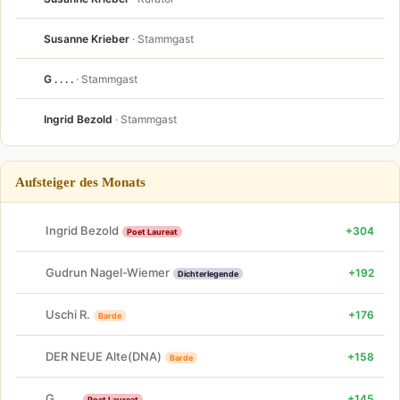
Susanne Krieber
· Stammgast
G . . . .
· Stammgast
Ingrid Bezold
· Stammgast
Aufsteiger des Monats
Ingrid Bezold
+304
Poet Laureat
Gudrun Nagel-Wiemer
+192
Dichterlegende
Uschi R.
+176
Barde
DER NEUE Alte(DNA)
+158
Barde
G . . . .
+145
Poet Laureat