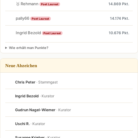
🥉 Rehmann
14.869 Pkt.
Poet Laureat
pally66
14.174 Pkt.
Poet Laureat
Ingrid Bezold
10.676 Pkt.
Poet Laureat
Wie erhält man Punkte?
Neue Abzeichen
Chris Peter
· Stammgast
Ingrid Bezold
· Kurator
Gudrun Nagel-Wiemer
· Kurator
Uschi R.
· Kurator
Susanne Krieber
· Kurator