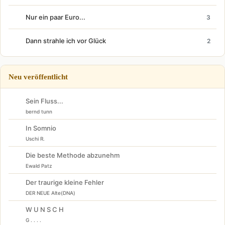
Nur ein paar Euro...
3
Dann strahle ich vor Glück
2
Neu veröffentlicht
Sein Fluss...
bernd tunn
In Somnio
Uschi R.
Die beste Methode abzunehm
Ewald Patz
Der traurige kleine Fehler
DER NEUE Alte(DNA)
W U N S C H
G . . . .